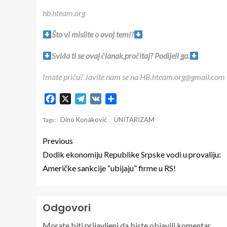
hb.hteam.org
Što vi mislite o ovoj temi?
Sviđa ti se ovaj članak,pročitaj? Podijeli ga.
Imate priču? Javite nam se na HB.hteam.org@gmail.com
Facebook
X
Telegram
VK
Share
Dino Konaković
UNITARIZAM
Tags:
Previous
Dodik ekonomiju Republike Srpske vodi u provaliju:
Američke sankcije “ubijaju” firme u RS!
Odgovori
Morate biti
prijavljeni
da biste objavili komentar.