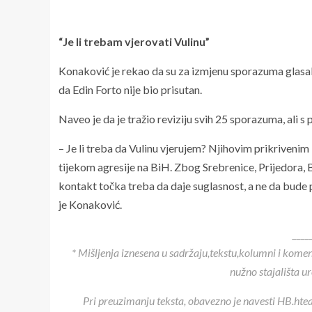
“Je li trebam vjerovati Vulinu”
Konaković je rekao da su za izmjenu sporazuma glasali o
da Edin Forto nije bio prisutan.
Naveo je da je tražio reviziju svih 25 sporazuma, ali
– Je li treba da Vulinu vjerujem? Njihovim prikrivenim 
tijekom agresije na BiH. Zbog Srebrenice, Prijedora, B
kontakt točka treba da daje suglasnost, a ne da bude 
je Konaković.
____
* Mišljenja iznesena u sadržaju,tekstu,kolumni i kome
nužno stajališta u
Pri preuzimanju teksta, obavezno je navesti HB.htea