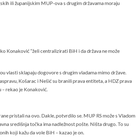
etskih ili županijskim MUP-ova s drugim državama moraju
ko Konaković “želi centralizirati BiH i da država ne može
ou vlasti sklapaju dogovore s drugim vladama mimo države.
aspravu, Košarac i Nešić su branili prava entiteta, a HDZ prava
 – rekao je Konaković.
strane pristali na ovo. Dakle, potvrdilo se. MUP RS može s Vladom
avna središnja točka ima nadležnost pošte. Ništa drugo. To su
nih koji kažu da vole BiH – kazao je on.