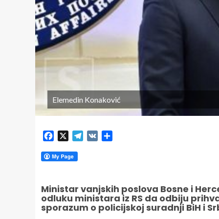
Elemedin Konaković
Facebook
X
Telegram
VK
Share
Ministar vanjskih poslova Bosne i Her
odluku ministara iz RS da odbiju prihvat
sporazum o policijskoj suradnji BiH i Srb