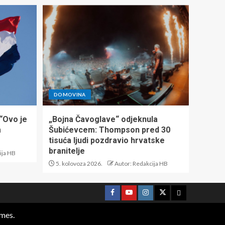
DOMOVINA
 “Ovo je
„Bojna Čavoglave“ odjeknula
m
Šubićevcem: Thompson pred 30
tisuća ljudi pozdravio hrvatske
branitelje
ija HB
5. kolovoza 2026.
Autor: Redakcija HB
mes.