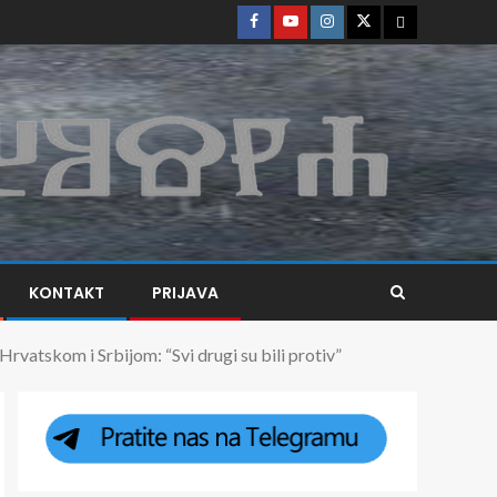
KONTAKT
PRIJAVA
skom i Srbijom: “Svi drugi su bili protiv”