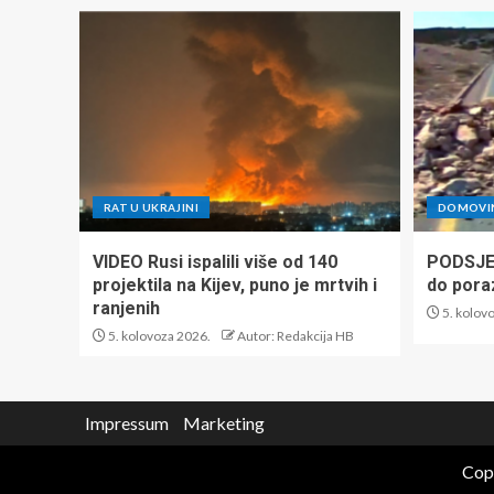
RAT U UKRAJINI
DOMOVIN
VIDEO Rusi ispalili više od 140
PODSJET
projektila na Kijev, puno je mrtvih i
do pora
ranjenih
5. kolov
5. kolovoza 2026.
Autor: Redakcija HB
Impressum
Marketing
Copy