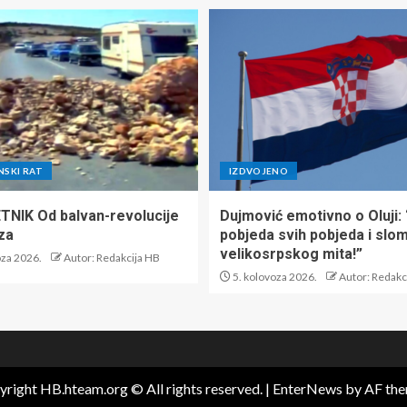
SKI RAT
IZDVOJENO
NIK Od balvan-revolucije
Dujmović emotivno o Oluji:
za
pobjeda svih pobjeda i slo
velikosrpskog mita!”
oza 2026.
Autor: Redakcija HB
5. kolovoza 2026.
Autor: Redakc
right HB.hteam.org © All rights reserved.
|
EnterNews
by AF the