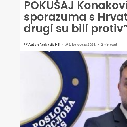
POKUŠAJ Konaković 
sporazuma s Hrvat
drugi su bili protiv
Autor: Redakcija HB
1. kolovoza 2024.
2 min read