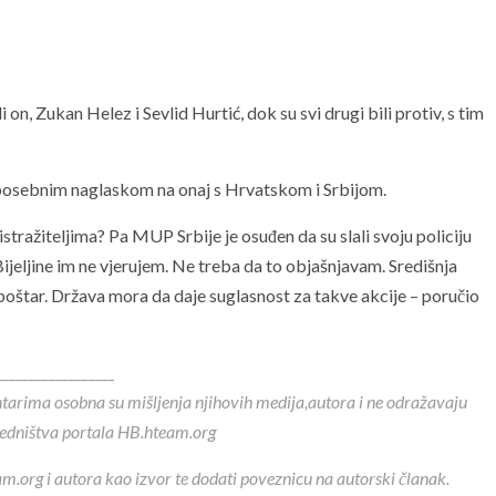
n, Zukan Helez i Sevlid Hurtić, dok su svi drugi bili protiv, s tim
 s posebnim naglaskom na onaj s Hrvatskom i Srbijom.
istražiteljima? Pa MUP Srbije je osuđen da su slali svoju policiju
ijeljine im ne vjerujem. Ne treba da to objašnjavam. Središnja
poštar. Država mora da daje suglasnost za takve akcije – poručio
__________________
ntarima osobna su mišljenja njihovih medija,autora i ne odražavaju
redništva portala HB.hteam.org
m.org i autora kao izvor te dodati poveznicu na autorski članak.