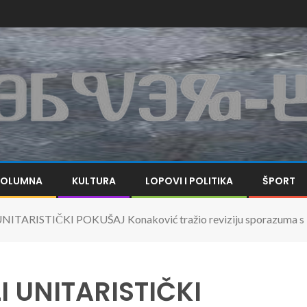
KOLUMNA
KULTURA
LOPOVI I POLITIKA
ŠPORT
ARISTIČKI POKUŠAJ Konaković tražio reviziju sporazuma s Hrvat
 UNITARISTIČKI