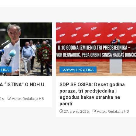
ITIKA
LOPOVI I POLITIKA
 “ISTINA” O NDH U
SDP SE OSIPA: Deset godina
poraza, tri predsjednika i
egzodus kakav stranka ne
26.
Autor: Redakcija HB
pamti
27. srpnja 2026.
Autor: Redakcija HB