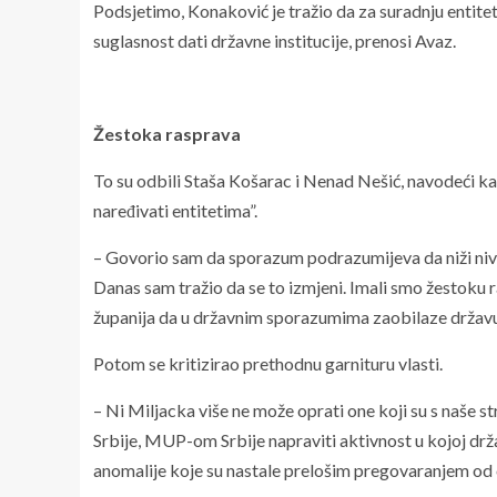
Podsjetimo, Konaković je tražio da za suradnju entit
suglasnost dati državne institucije, prenosi Avaz.
Žestoka rasprava
To su odbili Staša Košarac i Nenad Nešić, navodeći ka
naređivati entitetima”.
– Govorio sam da sporazum podrazumijeva da niži niv
Danas sam tražio da se to izmjeni. Imali smo žestoku r
županija da u državnim sporazumima zaobilaze državu
Potom se kritizirao prethodnu garnituru vlasti.
– Ni Miljacka više ne može oprati one koji su s naše 
Srbije, MUP-om Srbije napraviti aktivnost u kojoj drž
anomalije koje su nastale prelošim pregovaranjem od o