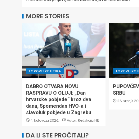
MORE STORIES
LOPOVI I POLITIKA
LOPOVI I POL
DABRO OTVARA NOVU
PUPOVČEVA
RASPRAVU O OLUJI: „Dan
SRBU
hrvatske pobjede“ kroz dva
28. srpnja 20
dana, Spomendan HVO-a i
slavoluk pobjede u Zagrebu
4. kolovoza 2026.
Autor: Redakcija HB
DA LI STE PROČITALI?