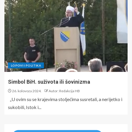
LOPOVI I POLITIKA
Simbol BiH. suživota ili šovinizma
26. kolovoza 2024.
Autor: Redakcija HB
„U ovim su se krajevima stoljećima susretali, a nerijetko i
sukobili, Istok i...