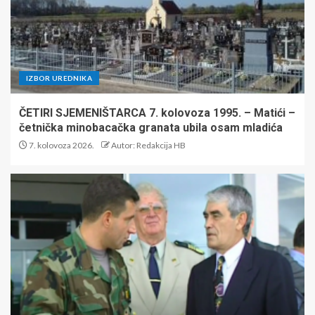
IZBOR UREDNIKA
ČETIRI SJEMENIŠTARCA 7. kolovoza 1995. – Matići –
četnička minobacačka granata ubila osam mladića
7. kolovoza 2026.
Autor: Redakcija HB