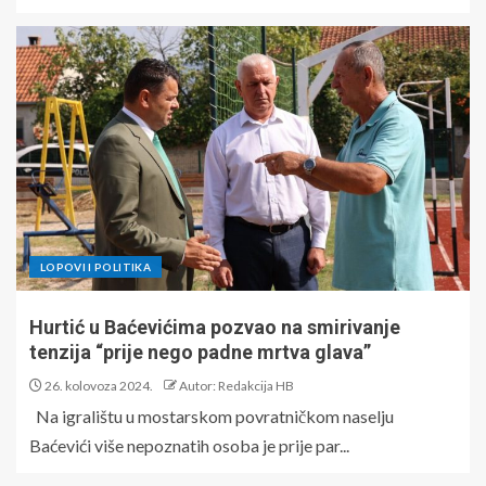
LOPOVI I POLITIKA
Hurtić u Baćevićima pozvao na smirivanje
tenzija “prije nego padne mrtva glava”
26. kolovoza 2024.
Autor: Redakcija HB
Na igralištu u mostarskom povratničkom naselju
Baćevići više nepoznatih osoba je prije par...