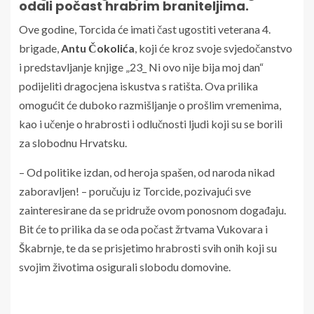
odali počast hrabrim braniteljima.
Ove godine, Torcida će imati čast ugostiti veterana 4.
brigade,
Antu Čokolića
, koji će kroz svoje svjedočanstvo
i predstavljanje knjige „23_ Ni ovo nije bija moj dan“
podijeliti dragocjena iskustva s ratišta. Ova prilika
omogućit će duboko razmišljanje o prošlim vremenima,
kao i učenje o hrabrosti i odlučnosti ljudi koji su se borili
za slobodnu Hrvatsku.
– Od politike izdan, od heroja spašen, od naroda nikad
zaboravljen! – poručuju iz Torcide, pozivajući sve
zainteresirane da se pridruže ovom ponosnom događaju.
Bit će to prilika da se oda počast žrtvama Vukovara i
Škabrnje, te da se prisjetimo hrabrosti svih onih koji su
svojim životima osigurali slobodu domovine.