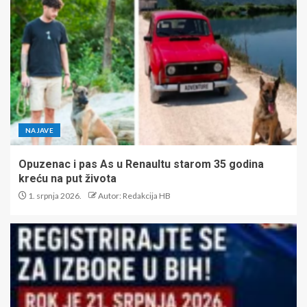
NAJAVE
Opuzenac i pas As u Renaultu starom 35 godina
kreću na put života
1. srpnja 2026.
Autor: Redakcija HB