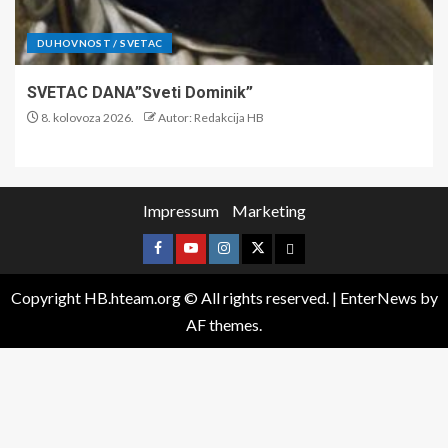
DUHOVNOST / SVETAC
SVETAC DANA”Sveti Dominik”
8. kolovoza 2026.
Autor: Redakcija HB
Impressum
Marketing
Copyright HB.hteam.org © All rights reserved.
|
EnterNews
by
AF themes.