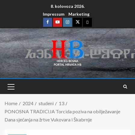
8. kolovoza 2026.
Impressum
Marketing
Home
2024
studeni
13
PONOSNA TRADICIJA Torcida poziva na obilježavanje
Dana sjećanja na žrtve Vukovara i Škabrnje