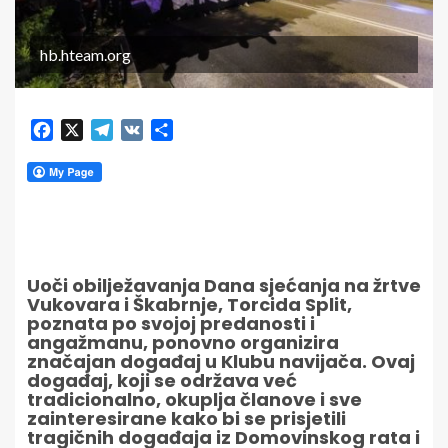
hb.hteam.org
Facebook
X
Telegram
VK
Share
Uoči obilježavanja Dana sjećanja na žrtve
Vukovara i Škabrnje, Torcida Split,
poznata po svojoj predanosti i
angažmanu, ponovno organizira
značajan događaj u Klubu navijača. Ovaj
događaj, koji se održava već
tradicionalno, okuplja članove i sve
zainteresirane kako bi se prisjetili
tragičnih događaja iz Domovinskog rata i