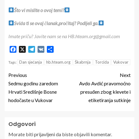
Što vi mislite o ovoj temi?
Sviđa ti se ovaj članak,pročitaj? Podijeli ga.
Imate priču? Javite nam se na HB.hteam.org@gmail.com
Facebook
X
Telegram
VK
Share
Dan sjećanja
hb.hteam.org
Škabrnja
Torcida
Vukovar
Tags:
Previous
Next
Sedmu godinu zaredom
Avdo Avdić pravomoćno
Hrvati Središnje Bosne
presuđen zbog klevete i
hodočaste u Vukovar
etiketiranja sutkinje
Odgovori
Morate biti
prijavljeni
da biste objavili komentar.