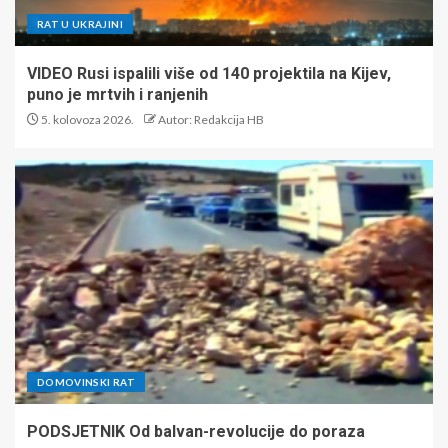
RAT U UKRAJINI
VIDEO Rusi ispalili više od 140 projektila na Kijev,
puno je mrtvih i ranjenih
5. kolovoza 2026.
Autor: Redakcija HB
DOMOVINSKI RAT
PODSJETNIK Od balvan-revolucije do poraza