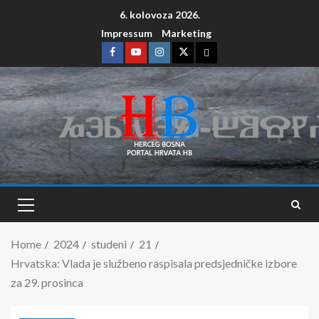
6. kolovoza 2026.
Impressum
Marketing
Home
2024
studeni
21
Hrvatska: Vlada je službeno raspisala predsjedničke izbore
za 29. prosinca