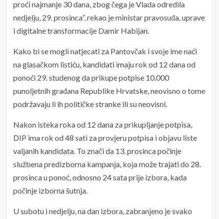
proći najmanje 30 dana, zbog čega je Vlada odredila
nedjelju, 29. prosinca”, rekao je ministar pravosuđa, uprave
i digitalne transformacije Damir Habijan.
Kako bi se mogli natjecati za Pantovčak i svoje ime naći
na glasačkom listiću, kandidati imaju rok od 12 dana od
ponoći 29. studenog da prikupe potpise 10.000
punoljetnih građana Republike Hrvatske, neovisno o tome
podržavaju li ih političke stranke ili su neovisni.
Nakon isteka roka od 12 dana za prikupljanje potpisa,
DIP ima rok od 48 sati za provjeru potpisa i objavu liste
valjanih kandidata. To znači da 13. prosinca počinje
službena predizborna kampanja, koja može trajati do 28.
prosinca u ponoć, odnosno 24 sata prije izbora, kada
počinje izborna šutnja.
U subotu i nedjelju, na dan izbora, zabranjeno je svako