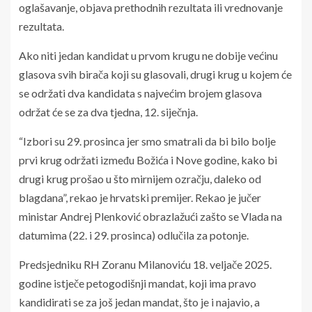
oglašavanje, objava prethodnih rezultata ili vrednovanje
rezultata.
Ako niti jedan kandidat u prvom krugu ne dobije većinu
glasova svih birača koji su glasovali, drugi krug u kojem će
se održati dva kandidata s najvećim brojem glasova
održat će se za dva tjedna, 12. siječnja.
“Izbori su 29. prosinca jer smo smatrali da bi bilo bolje
prvi krug održati između Božića i Nove godine, kako bi
drugi krug prošao u što mirnijem ozračju, daleko od
blagdana”, rekao je hrvatski premijer. Rekao je jučer
ministar Andrej Plenković obrazlažući zašto se Vlada na
datumima (22. i 29. prosinca) odlučila za potonje.
Predsjedniku RH Zoranu Milanoviću 18. veljače 2025.
godine istječe petogodišnji mandat, koji ima pravo
kandidirati se za još jedan mandat, što je i najavio, a