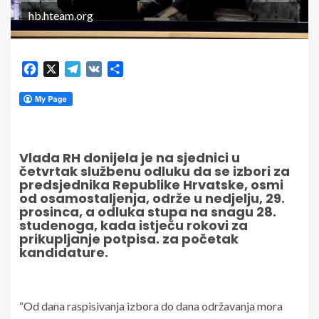
hb.hteam.org
Facebook
X
Telegram
VK
Share
Vlada RH donijela je na sjednici u
četvrtak službenu odluku da se izbori za
predsjednika Republike Hrvatske, osmi
od osamostaljenja, održe u nedjelju, 29.
prosinca, a odluka stupa na snagu 28.
studenoga, kada istječu rokovi za
prikupljanje potpisa. za početak
kandidature.
“Od dana raspisivanja izbora do dana održavanja mora