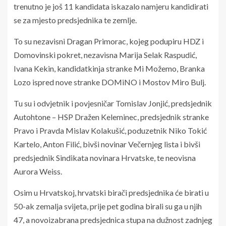
trenutno je još 11 kandidata iskazalo namjeru kandidirati
se za mjesto predsjednika te zemlje.
To su nezavisni Dragan Primorac, kojeg podupiru HDZ i
Domovinski pokret, nezavisna Marija Selak Raspudić,
Ivana Kekin, kandidatkinja stranke Mi Možemo, Branka
Lozo ispred nove stranke DOMiNO i Mostov Miro Bulj.
Tu su i odvjetnik i povjesničar Tomislav Jonjić, predsjednik
Autohtone – HSP Dražen Keleminec, predsjednik stranke
Pravo i Pravda Mislav Kolakušić, poduzetnik Niko Tokić
Kartelo, Anton Filić, bivši novinar Večernjeg lista i bivši
predsjednik Sindikata novinara Hrvatske, te neovisna
Aurora Weiss.
Osim u Hrvatskoj, hrvatski birači predsjednika će birati u
50-ak zemalja svijeta, prije pet godina birali su ga u njih
47, a novoizabrana predsjednica stupa na dužnost zadnjeg