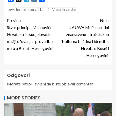
hb.hteam.org
Izbori
Vlada Hrvatske
Tags:
Previous
Next
Stvar principa Milanović:
NAJAVA Međunarodni
Hrvatska će sudjelovati u
znanstveno-stručni skup
misiji očuvanja i provedbe
‘Kulturna baština i identitet
mira u Bosni i Hercegovini
Hrvata u Bosni i
Hercegovini’
Odgovori
Morate biti
prijavljeni
da biste objavili komentar.
MORE STORIES