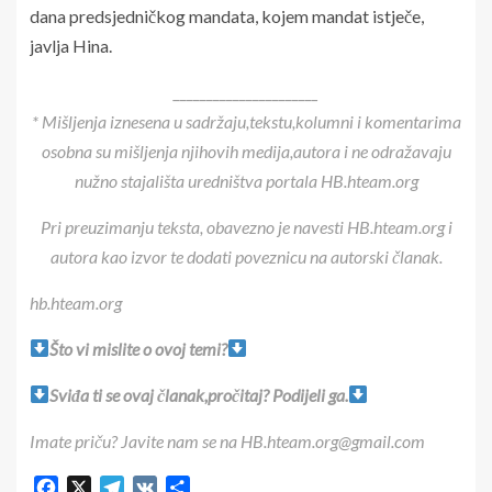
dana predsjedničkog mandata, kojem mandat istječe,
javlja Hina.
______________________
* Mišljenja iznesena u sadržaju,tekstu,kolumni i komentarima
osobna su mišljenja njihovih medija,autora i ne odražavaju
nužno stajališta uredništva portala HB.hteam.org
Pri preuzimanju teksta, obavezno je navesti HB.hteam.org i
autora kao izvor te dodati poveznicu na autorski članak.
hb.hteam.org
Što vi mislite o ovoj temi?
Sviđa ti se ovaj članak,pročitaj? Podijeli ga.
Imate priču? Javite nam se na HB.hteam.org@gmail.com
Facebook
X
Telegram
VK
Share