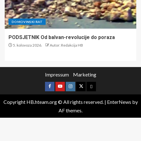
DOMOVINSKI RAT
PODSJETNIK Od balvan-revolucije do poraza
5. kolovoza 2026.
Autor: Redakcija HB
Impressum
Marketing
Copyright HB.hteam.org © All rights reserved.
|
EnterNews
by
AF themes.