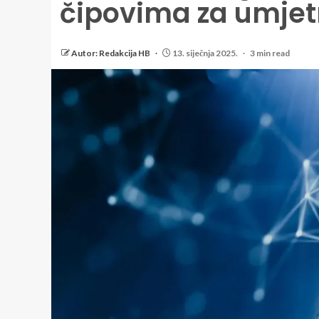
čipovima za umjetn
Autor: Redakcija HB
13. siječnja 2025.
3 min read