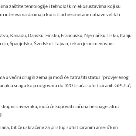
ma zaštite tehnologije i tehnološkim ekosustavima koji su
im interesima da imaju koristi od nesmetane nabave velikih
stvo, Kanadu, Dansku, Finsku, Francusku, Njemačku, Irsku, Italiju,
ju, Španjolsku, Švedsku i Tajvan, rekao je neimenovani
a u većini drugih zemalja moći će zatražiti status “provjerenog
računalnu snagu koja odgovara do 320 tisuća sofisticiranih GPU-a”,
 u skupini saveznika, moći će kupovati računalne snage, ali uz
i.
rana, bit će uskraćene za pristup sofisticiranim američkim