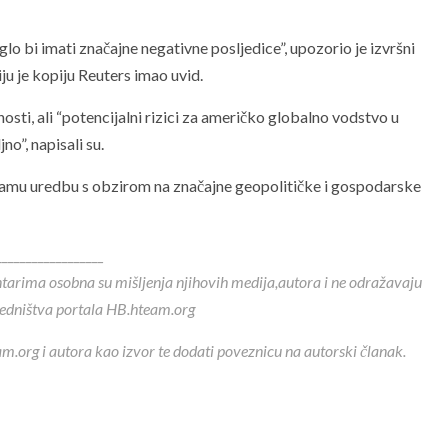
glo bi imati značajne negativne posljedice”, upozorio je izvršni
iju je kopiju Reuters imao uvid.
sti, ali “potencijalni rizici za američko globalno vodstvo u
jno”, napisali su.
e samu uredbu s obzirom na značajne geopolitičke i gospodarske
__________________
ntarima osobna su mišljenja njihovih medija,autora i ne odražavaju
redništva portala HB.hteam.org
m.org i autora kao izvor te dodati poveznicu na autorski članak.