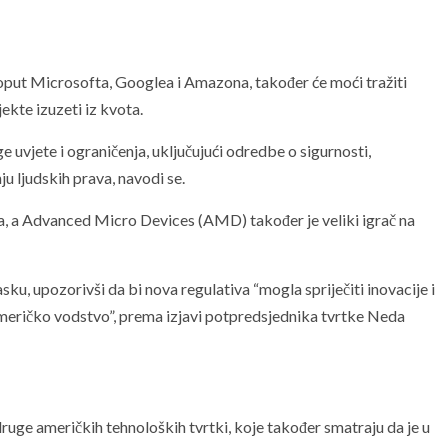
oput Microsofta, Googlea i Amazona, također će moći tražiti
ekte izuzeti iz kvota.
e uvjete i ograničenja, uključujući odredbe o sigurnosti,
nju ljudskih prava, navodi se.
ia, a Advanced Micro Devices (AMD) također je veliki igrač na
sku, upozorivši da bi nova regulativa “mogla spriječiti inovacije i
američko vodstvo”, prema izjavi potpredsjednika tvrtke Neda
uge američkih tehnoloških tvrtki, koje također smatraju da je u