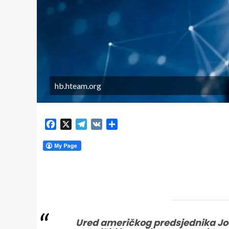
hb.hteam.org
Facebook
X
Telegram
VK
Share
Ured američkog predsjednika Joe