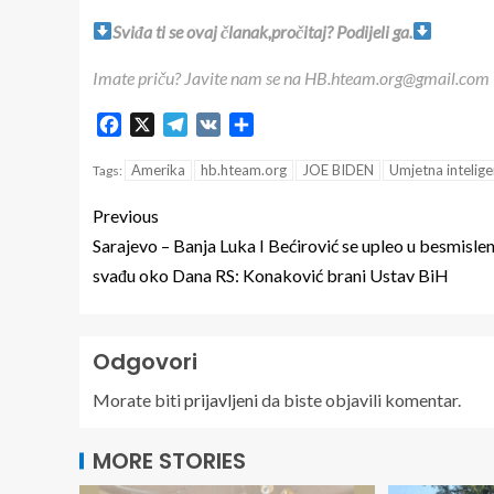
Sviđa ti se ovaj članak,pročitaj? Podijeli ga.
Imate priču? Javite nam se na HB.hteam.org@gmail.com
Facebook
X
Telegram
VK
Share
Amerika
hb.hteam.org
JOE BIDEN
Umjetna intelige
Tags:
Previous
Sarajevo – Banja Luka I Bećirović se upleo u besmisle
svađu oko Dana RS: Konaković brani Ustav BiH
Odgovori
Morate biti
prijavljeni
da biste objavili komentar.
MORE STORIES