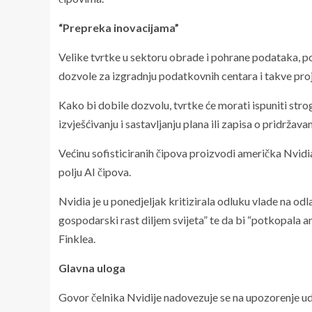
“Prepreka inovacijama”
Velike tvrtke u sektoru obrade i pohrane podataka, p
dozvole za izgradnju podatkovnih centara i takve proj
Kako bi dobile dozvolu, tvrtke će morati ispuniti strog
izvješćivanju i sastavljanju plana ili zapisa o pridržava
Većinu sofisticiranih čipova proizvodi američka Nvid
polju AI čipova.
Nvidia je u ponedjeljak kritizirala odluku vlade na odla
gospodarski rast diljem svijeta” te da bi “potkopala 
Finklea.
Glavna uloga
Govor čelnika Nvidije nadovezuje se na upozorenje udr