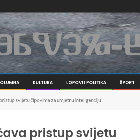
KOLUMNA
KULTURA
LOPOVI I POLITIKA
ŠPORT
ristup svijetu čipovima za umjetnu inteligenciju
ava pristup svijetu