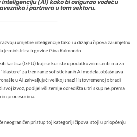
 inteligenciju (AI) kako bi osigurao vodeću
saveznika i partnera u tom sektoru.
 razvoju umjetne inteligencije tako i u dizajnu čipova za umjetnu
ekla je ministrica trgovine Gina Raimondo.
kih kartica (GPU) koji se koriste u podatkovnim centrima za
“klastere” za treniranje sofisticiranih AI modela, objašnjava
našle u AI zahvaljujući velikoj snazi ​​i istovremenoj obradi
i svoj izvoz, podijelivši zemlje odredišta u tri skupine, prema
čkim procesorima.
e neograničen pristup toj kategoriji čipova, stoji u priopćenju