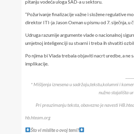
pitanju vodeća uloga SAD-a u sektoru.
“Požurivanje finalizacije važne i složene regulative mo
direktor ITI-ja Jason Oxman u pismu od 7. siječnja, u č
Udruga razumije argumente vlade o nacionalnoj sigurno
umjetnoj inteligenciji su stvarni i treba ih shvatiti ozbil
Po njima bi Vlada trebala objaviti nacrt uredbe, a n
implikacije.
____
* Mišljenja iznesena u sadržaju,tekstu,kolumni i kome
nužno stajališta u
Pri preuzimanju teksta, obavezno je navesti HB.htea
hb.hteam.org
Što vi mislite o ovoj temi?