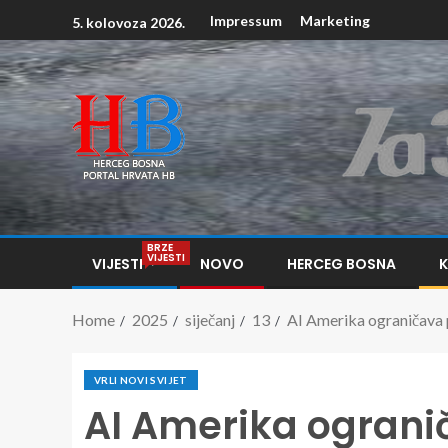
Impressum
Marketing
5. kolovoza 2026.
BRZE
VIJESTI
VIJESTI
NOVO
HERCEG BOSNA
Home
2025
siječanj
13
AI Amerika ograničava p
VRLI NOVI SVIJET
AI Amerika ogranič