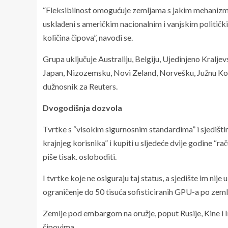
“Fleksibilnost omogućuje zemljama s jakim mehanizmi
usklađeni s američkim nacionalnim i vanjskim političk
količina čipova”, navodi se.
Grupa uključuje Australiju, Belgiju, Ujedinjeno Kraljev
Japan, Nizozemsku, Novi Zeland, Norvešku, Južnu Kore
dužnosnik za Reuters.
Dvogodišnja dozvola
Tvrtke s “visokim sigurnosnim standardima” i sjedištim
krajnjeg korisnika” i kupiti u sljedeće dvije godine “
piše tisak. osloboditi.
I tvrtke koje ne osiguraju taj status, a sjedište im nije
ograničenje do 50 tisuća sofisticiranih GPU-a po zemlj
Zemlje pod embargom na oružje, poput Rusije, Kine i I
čipovima.