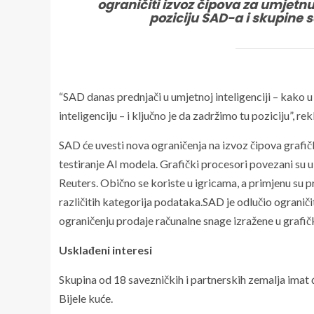
ograničiti izvoz čipova za umjetnu
poziciju SAD-a i skupine 
“SAD danas prednjači u umjetnoj inteligenciji – kako u
inteligenciju – i ključno je da zadržimo tu poziciju”, r
SAD će uvesti nova ograničenja na izvoz čipova grafič
testiranje AI modela. Grafički procesori povezani su u 
Reuters. Obično se koriste u igricama, a primjenu su pro
različitih kategorija podataka.SAD je odlučio ograničit
ograničenju prodaje računalne snage izražene u grafi
Usklađeni interesi
Skupina od 18 savezničkih i partnerskih zemalja imat ć
Bijele kuće.