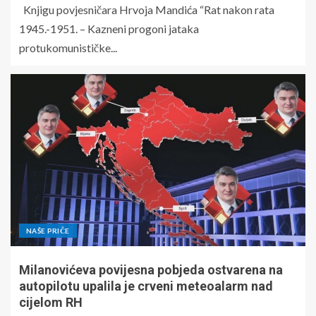
Knjigu povjesničara Hrvoja Mandića “Rat nakon rata
1945.-1951. – Kazneni progoni jataka
protukomunističke...
NAŠE PRIČE
Milanovićeva povijesna pobjeda ostvarena na
autopilotu upalila je crveni meteoalarm nad
cijelom RH