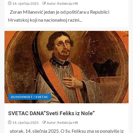
14. siječnja 2025.
Autor: Redakcija HB
Zoran Milanović jedan je od političara u Republici
Hrvatskoj koji na nacionalnoj razini...
DUHOVNOST / SVETAC
SVETAC DANA”Sveti Feliks iz Nole”
14. siječnja 2025.
Autor: Redakcija HB
utorak, 14. siječnja 2025. O Sv. Feliksu zna se ponajviše iz