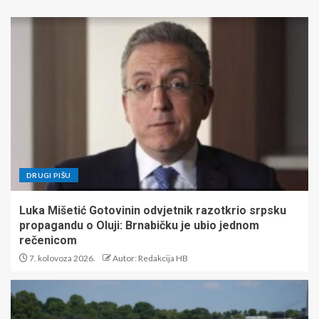
DRUGI PIŠU
Luka Mišetić Gotovinin odvjetnik razotkrio srpsku
propagandu o Oluji: Brnabičku je ubio jednom
rečenicom
7. kolovoza 2026.
Autor: Redakcija HB