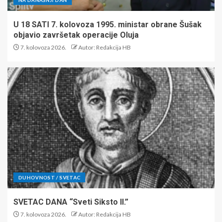
NA DANAŠNJI DAN
U 18 SATI 7. kolovoza 1995. ministar obrane Šušak
objavio završetak operacije Oluja
7. kolovoza 2026.
Autor: Redakcija HB
DUHOVNOST / SVETAC
SVETAC DANA “Sveti Siksto II.”
7. kolovoza 2026.
Autor: Redakcija HB