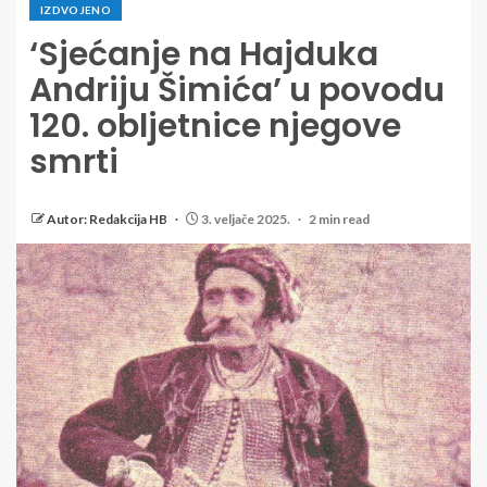
IZDVOJENO
‘Sjećanje na Hajduka
Andriju Šimića’ u povodu
120. obljetnice njegove
smrti
Autor: Redakcija HB
3. veljače 2025.
2 min read