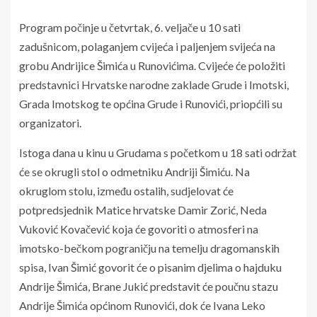
Program počinje u četvrtak, 6. veljače u 10 sati
zadušnicom, polaganjem cvijeća i paljenjem svijeća na
grobu Andrijice Šimića u Runovićima. Cvijeće će položiti
predstavnici Hrvatske narodne zaklade Grude i Imotski,
Grada Imotskog te općina Grude i Runovići, priopćili su
organizatori.
Istoga dana u kinu u Grudama s početkom u 18 sati održat
će se okrugli stol o odmetniku Andriji Šimiću. Na
okruglom stolu, između ostalih, sudjelovat će
potpredsjednik Matice hrvatske Damir Zorić, Neda
Vuković Kovačević koja će govoriti o atmosferi na
imotsko-bečkom pograničju na temelju dragomanskih
spisa, Ivan Šimić govorit će o pisanim djelima o hajduku
Andrije Šimića, Brane Jukić predstavit će poučnu stazu
Andrije Šimića općinom Runovići, dok će Ivana Leko