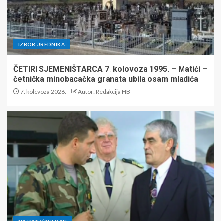
IZBOR UREDNIKA
ČETIRI SJEMENIŠTARCA 7. kolovoza 1995. – Matići –
četnička minobacačka granata ubila osam mladića
7. kolovoza 2026.
Autor: Redakcija HB