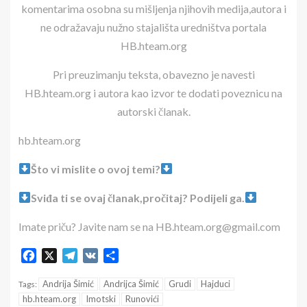
komentarima osobna su mišljenja njihovih medija,autora i
ne odražavaju nužno stajališta uredništva portala
HB.hteam.org
Pri preuzimanju teksta, obavezno je navesti
HB.hteam.org i autora kao izvor te dodati poveznicu na
autorski članak.
hb.hteam.org
Što vi mislite o ovoj temi?
Sviđa ti se ovaj članak,pročitaj? Podijeli ga.
Imate priču? Javite nam se na HB.hteam.org@gmail.com
Facebook
X
Telegram
VK
Share
Andrija Šimić
Andrijca Šimić
Grudi
Hajduci
Tags:
hb.hteam.org
Imotski
Runovići