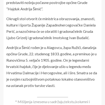
predstaviti nošnju počasne postrojbe općine Grude
”Hajduk Andrija Šimić”.
Okrugli stol otvorit će ministrica obrazovanja, znanosti,
kulture i športa Županije Zapadnohercegovačke Daniela
Perić, a nazočnima će se obratiti i gradonačelnik Gruda
Ljubo Grizelj i gradonačelnik Imotskog Ivan Budalić.
Andrijica Šimić rođen je u Alagovcu, župa Ružići, današnja
općina Grude, 22. studenog 1833. godine, a preminuo je u
Runovićima 5. veljače 1905. godine. On je legendarni
hrvatski hajduk, čije je djelovanje ušlo u legendu među
Hrvatima Dalmacije i Hercegovine, ali i šire. Smatra se da
je svojim razbojništvom potaknuo lokalno stanovništvo
na ustanak protiv turske vlasti.
______________________
* Mišljenja iznesena u sadržaju,tekstu,kolumni i