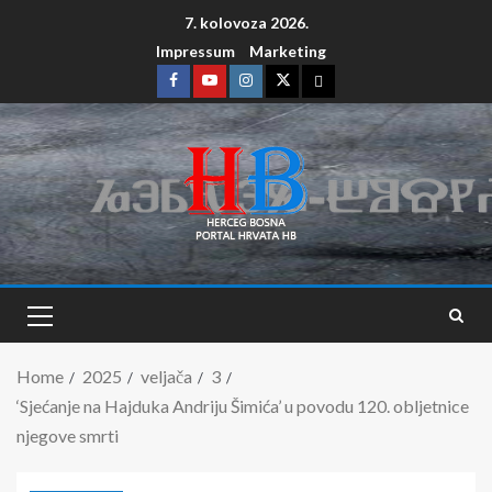
7. kolovoza 2026.
Impressum
Marketing
Home
2025
veljača
3
‘Sjećanje na Hajduka Andriju Šimića’ u povodu 120. obljetnice
njegove smrti