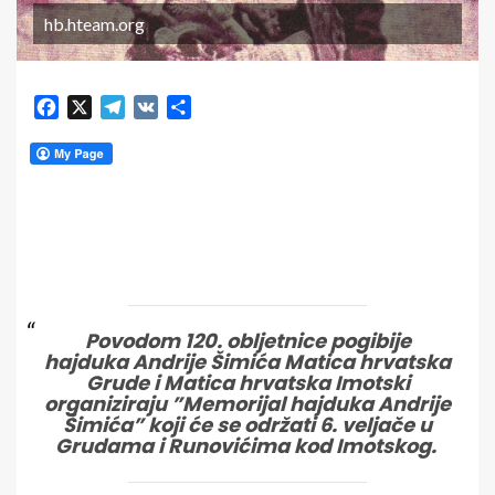
hb.hteam.org
Facebook
X
Telegram
VK
Share
Povodom 120. obljetnice pogibije
hajduka Andrije Šimića Matica hrvatska
Grude i Matica hrvatska Imotski
organiziraju ”Memorijal hajduka Andrije
Šimića” koji će se održati 6. veljače u
Grudama i Runovićima kod Imotskog.