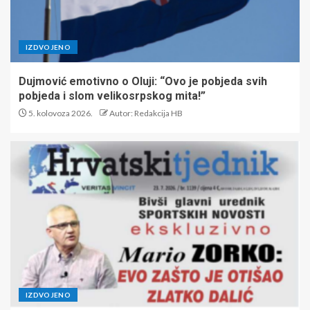
IZDVOJENO
Dujmović emotivno o Oluji: “Ovo je pobjeda svih
pobjeda i slom velikosrpskog mita!”
5. kolovoza 2026.
Autor: Redakcija HB
IZDVOJENO