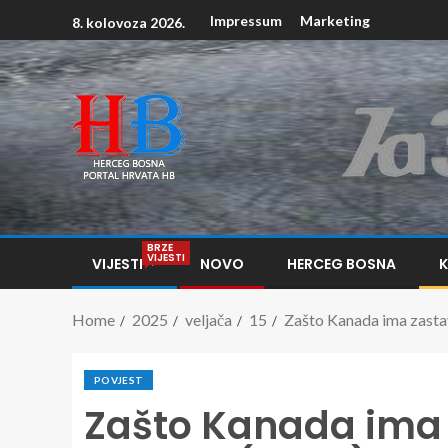
Impressum
Marketing
8. kolovoza 2026.
BRZE
VIJESTI
VIJESTI
NOVO
HERCEG BOSNA
Home
2025
veljača
15
Zašto Kanada ima zastav
POVJEST
Zašto Kanada ima 