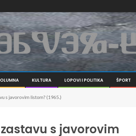
KOLUMNA
KULTURA
LOPOVI I POLITIKA
ŠPORT
u s javorovim listom? (1965.)
zastavu s javorovim