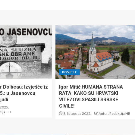
POVJEST
 Dolbeau: Izvješće iz
Igor Mitić HUMANA STRANA
45.: u Jasenovcu
RATA: KAKO SU HRVATSKI
judi
VITEZOVI SPASILI SRBSKE
CIVILE!
 2025.
cija HB
8. listopada 2025.
Autor: Redakcija HB