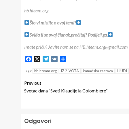
hb.hteam.org
Što vi mislite o ovoj temi?
Sviđa ti se ovaj članak,pročitaj? Podijeli ga.
Imate priču? Javite nam se na HB.hteam.org@gmail.com
Facebook
X
Telegram
VK
Share
hb.hteam.org
IZ ŽIVOTA
kanadska zastava
LJUDI
Tags:
Previous
Svetac dana “Sveti Klaudije la Colombiere”
Odgovori