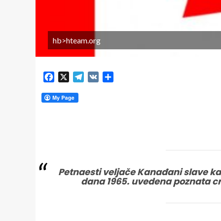
hb>hteam.org
Facebook
X
Telegram
VK
Share
Petnaesti veljače Kanađani slave ka
dana 1965. uvedena poznata cr