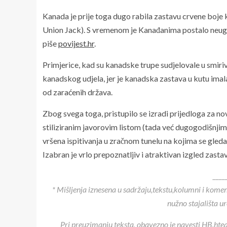
Kanada je prije toga dugo rabila zastavu crvene boje 
Union Jack). S vremenom je Kanađanima postalo neugo
piše
povijest.hr
.
Primjerice, kad su kanadske trupe sudjelovale u smiriv
kanadskog udjela, jer je kanadska zastava u kutu imala
od zaraćenih država.
Zbog svega toga, pristupilo se izradi prijedloga za no
stiliziranim javorovim listom (tada već dugogodišnji
vršena ispitivanja u zračnom tunelu na kojima se gledalo
Izabran je vrlo prepoznatljiv i atraktivan izgled zasta
____
* Mišljenja iznesena u sadržaju,tekstu,kolumni i kome
nužno stajališta u
Pri preuzimanju teksta, obavezno je navesti HB.htea