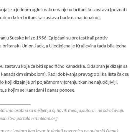
koja je u jednom uglu imala umanjenu britansku zastavu (poznati
dno da im britanska zastava bude na nacionalnoj,
anju Sueske krize 1956. Egipćani su protestirali protiv
 britanski Union Jack, a Ujedinjena je Kraljevina tada bila jedna
vu zastavu koja će biti specifično kanadska. Odabran je dizajn sa
m kanadskim simbolom). Radi dobivanja pravog oblika lista čak su
 koji dizajn je pri pojačanom vijorenju tkanine najuočljiviji.
ve, s kojim se Kanađani i danas ponose.
__________________
ntarima osobna su mišljenja njihovih medija,autora i ne odražavaju
redništva portala HB.hteam.org
m.org i autora kao izvor te dodati poveznicu na autorski članak.