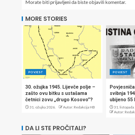
Morate biti
prijavljeni
da biste objavili komentar.
MORE STORIES
POVJEST
POVJEST
30. ožujka 1945. Lijevče polje –
Povjesničar
zašto ovu bitku s ustašama
svibnja 19
četnici zovu „drugo Kosovo”?
ubijeno 55 l
31. ožujka 2026.
Autor: Redakcija HB
31. listopada
Autor: Redak
DA LI STE PROČITALI?