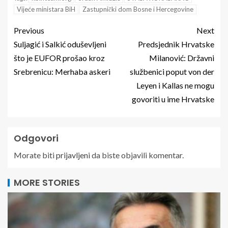
Vijeće ministara BiH
Zastupnički dom Bosne i Hercegovine
Previous
Next
Suljagić i Salkić oduševljeni
Predsjednik Hrvatske
što je EUFOR prošao kroz
Milanović: Državni
Srebrenicu: Merhaba askeri
službenici poput von der
Leyen i Kallas ne mogu
govoriti u ime Hrvatske
Odgovori
Morate biti
prijavljeni
da biste objavili komentar.
MORE STORIES