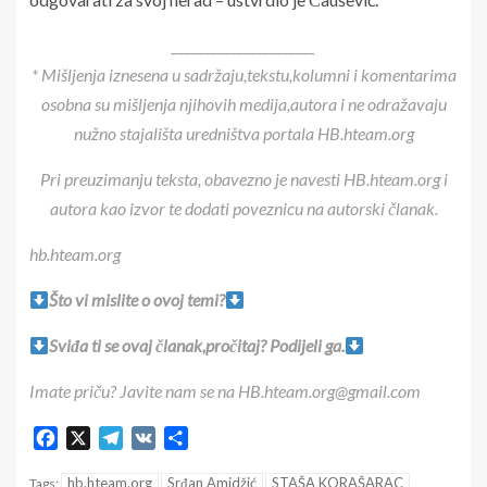
______________________
* Mišljenja iznesena u sadržaju,tekstu,kolumni i komentarima
osobna su mišljenja njihovih medija,autora i ne odražavaju
nužno stajališta uredništva portala HB.hteam.org
Pri preuzimanju teksta, obavezno je navesti HB.hteam.org i
autora kao izvor te dodati poveznicu na autorski članak.
hb.hteam.org
Što vi mislite o ovoj temi?
Sviđa ti se ovaj članak,pročitaj? Podijeli ga.
Imate priču? Javite nam se na HB.hteam.org@gmail.com
Facebook
X
Telegram
VK
Share
hb.hteam.org
Srđan Amidžić
STAŠA KORAŠARAC
Tags: