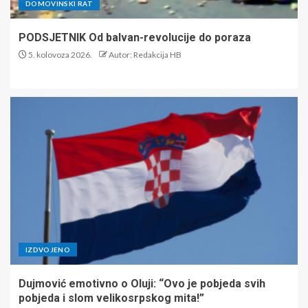
DOMOVINSKI RAT
PODSJETNIK Od balvan-revolucije do poraza
5. kolovoza 2026.
Autor: Redakcija HB
IZDVOJENO
Dujmović emotivno o Oluji: “Ovo je pobjeda svih
pobjeda i slom velikosrpskog mita!”