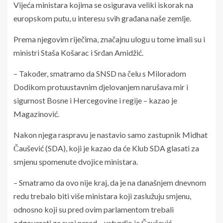
Vijeća ministara kojima se osigurava veliki iskorak na
europskom putu, u interesu svih građana naše zemlje.
Prema njegovim riječima, značajnu ulogu u tome imali su i
ministri Staša Košarac i Srđan Amidžić.
– Također, smatramo da SNSD na čelu s Miloradom
Dodikom protuustavnim djelovanjem narušava mir i
sigurnost Bosne i Hercegovine i regije – kazao je
Magazinović.
Nakon njega raspravu je nastavio samo zastupnik Midhat
Čaušević (SDA), koji je kazao da će Klub SDA glasati za
smjenu spomenute dvojice ministara.
– Smatramo da ovo nije kraj, da je na današnjem dnevnom
redu trebalo biti više ministara koji zaslužuju smjenu,
odnosno koji su pred ovim parlamentom trebali
odgovarati za svoj nerad – ustvrdio je Čaušević.