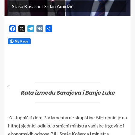
Staša Košarac i Srđan Amidžić
Facebook
X
Telegram
VK
Share
Rata između Sarajeva i Banje Luke
Zastupnički dom Parlamentarne skupštine BiH donio je na
hitnoj sjednici odluku o smjeni ministra vanjske trgovine i
ekonomskih odnosa BiH Staše Košarca i ministra