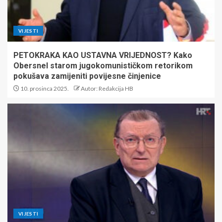
VIJESTI
PETOKRAKA KAO USTAVNA VRIJEDNOST? Kako
Obersnel starom jugokomunističkom retorikom
pokušava zamijeniti povijesne činjenice
10. prosinca 2025.
Autor: Redakcija HB
VIJESTI