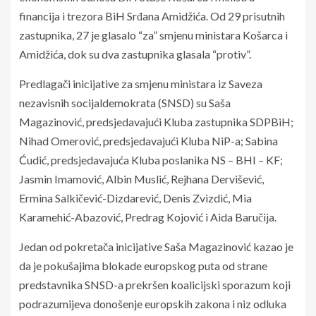
financija i trezora BiH Srđana Amidžića. Od 29 prisutnih
zastupnika, 27 je glasalo “za” smjenu ministara Košarca i
Amidžića, dok su dva zastupnika glasala “protiv”.
Predlagači inicijative za smjenu ministara iz Saveza
nezavisnih socijaldemokrata (SNSD) su Saša
Magazinović, predsjedavajući Kluba zastupnika SDPBiH;
Nihad Omerović, predsjedavajući Kluba NiP-a; Sabina
Ćudić, predsjedavajuća Kluba poslanika NS – BHI – KF;
Jasmin Imamović, Albin Muslić, Rejhana Dervišević,
Ermina Salkičević-Dizdarević, Denis Zvizdić, Mia
Karamehić-Abazović, Predrag Kojović i Aida Baručija.
Jedan od pokretača inicijative Saša Magazinović kazao je
da je pokušajima blokade europskog puta od strane
predstavnika SNSD-a prekršen koalicijski sporazum koji
podrazumijeva donošenje europskih zakona i niz odluka