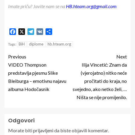
Imate priču? Javite nam se na
HB.hteam.org@gmail.com
Facebook
X
Telegram
VK
Share
BiH
diplome
hb.hteam.org
Tags:
Previous
Next
VIDEO Thompson
Ilija Vincetić: Znam da
predstavlja pjesmu Slike
(vjerojatno) nitko neće
Bleiburga – emotivnu najavu
pročitati do kraja, no
albuma Hodočasnik
svejedno, ako netko želi, …
Ništa se nije promijenilo.
Odgovori
Morate biti
prijavljeni
da biste objavili komentar.