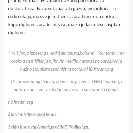
promijeni, ma iz Hrvatske od kada puče priča za
doktorate za dva pršuta nastala gužva, sve političari u
redu čekaju, ma sve je to biznis, zaradimo mi, a oni koji
kupe diplomu zarade još više, ma za jedan mjesec isplate
diplomu.
______________________
* Mišljenja iznesena u sadržaju,tekstu,kolumni i komentarima
osobna su mišljenja njihovih medija,autora i ne odražavaju
nužno stajališta uredništva portala HB.hteam.org
Pri preuzimanju teksta, obavezno je navesti HB.hteam.org i
autora kao izvor te dodati poveznicu na autorski članak.
hb.hteam.org
Što vi mislite o ovoj temi?
Sviđa ti se ovaj članak,pročitaj? Podijeli ga.