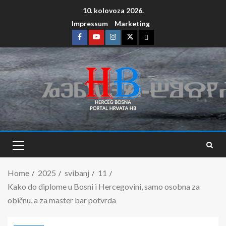
10. kolovoza 2026.
Impressum
Marketing
Home
2025
svibanj
11
Kako do diplome u Bosni i Hercegovini, samo osobna za
običnu, a za master bar potvrda