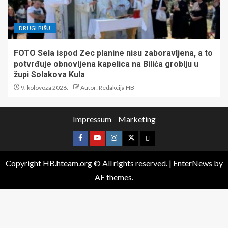
DRUGI PIŠU
FOTO Sela ispod Zec planine nisu zaboravljena, a to
potvrđuje obnovljena kapelica na Bilića groblju u
župi Solakova Kula
9. kolovoza 2026.
Autor: Redakcija HB
Impressum
Marketing
Copyright HB.hteam.org © All rights reserved.
|
EnterNews
by
AF themes.