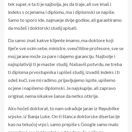
tek super, e ta ti je najbolja, jes da traje, ali sve imaš i
indeks s ocjenama i diplomu, ma i diplomski se napiše.
Samo to sporo ide, najmanje dvije godine, ali garantiramo
da možeš i doktorski studij upisati.
Da samo znaš kakve klijente imamo, ma doktore koji
liječe sve osim sebe, ministre, sveučilišne profesore, sve se
moj jarane može za pare i dajemo garanciju. Najbolje i
najisplativiji ti je master studij. Nabaviš potvrdu, ne treba
ti diploma prvostupnika i upišeš studij, izvadiš indeks i ti
odeš kući, sve mi radimo, prijavljujemo ispite, upišemo
ocjene i napišemo diplomski. Je najskuplje, ali zapravo
original, nema nikakve šanse da netko otkrije.
Ako hoćeš doktorat, to nam odrađuje jaran iz Republike
srpske, iz Banja Luke. On ti štanca doktorske disertacije
kao na tekućoj vrpci, samo prepiše s Google samo malo