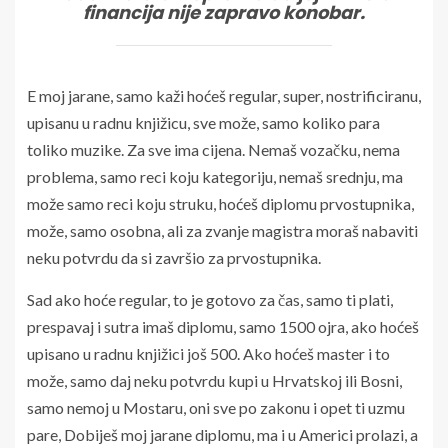
financija nije zapravo konobar.
E moj jarane, samo kaži hoćeš regular, super, nostrificiranu,
upisanu u radnu knjižicu, sve može, samo koliko para
toliko muzike. Za sve ima cijena. Nemaš vozačku, nema
problema, samo reci koju kategoriju, nemaš srednju, ma
može samo reci koju struku, hoćeš diplomu prvostupnika,
može, samo osobna, ali za zvanje magistra moraš nabaviti
neku potvrdu da si završio za prvostupnika.
Sad ako hoće regular, to je gotovo za čas, samo ti plati,
prespavaj i sutra imaš diplomu, samo 1500 ojra, ako hoćeš
upisano u radnu knjižici još 500. Ako hoćeš master i to
može, samo daj neku potvrdu kupi u Hrvatskoj ili Bosni,
samo nemoj u Mostaru, oni sve po zakonu i opet ti uzmu
pare, Dobiješ moj jarane diplomu, ma i u Americi prolazi, a