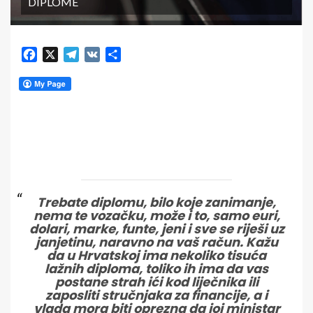
DIPLOME
Facebook
X
Telegram
VK
Share
Trebate diplomu, bilo koje zanimanje,
nema te vozačku, može i to, samo euri,
dolari, marke, funte, jeni i sve se riješi uz
janjetinu, naravno na vaš račun. Kažu
da u Hrvatskoj ima nekoliko tisuća
lažnih diploma, toliko ih ima da vas
postane strah ići kod liječnika ili
zaposliti stručnjaka za financije, a i
vlada mora biti oprezna da joj ministar