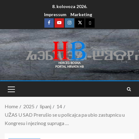
8. kolovoza 2026.
Impressum
Marketing
Home
2025
lipanj
14
UŽAS U SAD Prerušio se u policajca pa ubio zastupnicu u
Kongresu i njezinog supruga …