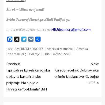
Što vi mislite o ovoj temi?
Sviđa ti se ovaj članak,pročitaj? Podijeli ga.
Imate priču? Javite nam se na
HB.hteam.org@gmail.com
Facebook
X
Telegram
VK
Share
AMERIČKI KONGRES
Američki zastupnici
Amerika
Tags:
hb.hteam.org
Policajci
ubio
UŽAS U SAD .
Previous
Next
Ispričali se Izraelska vojska
Gradonačelnik Dubrovnika
objavila kartu iranske
primio izaslanstvo IX. bojne
prijetnje. Na njoj dio
HOS-a
Hrvatske “poklonila” BiH