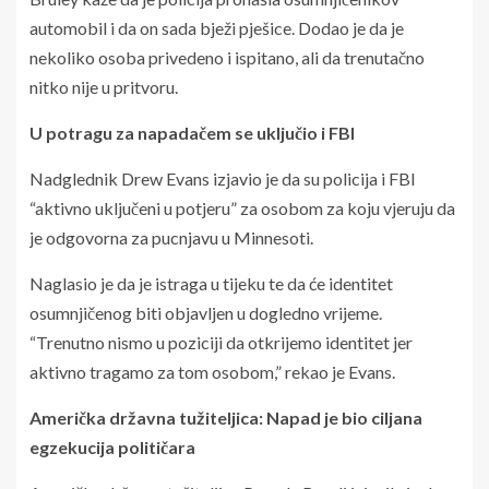
automobil i da on sada bježi pješice. Dodao je da je
nekoliko osoba privedeno i ispitano, ali da trenutačno
nitko nije u pritvoru.
U potragu za napadačem se uključio i FBI
Nadglednik Drew Evans izjavio je da su policija i FBI
“aktivno uključeni u potjeru” za osobom za koju vjeruju da
je odgovorna za pucnjavu u Minnesoti.
Naglasio je da je istraga u tijeku te da će identitet
osumnjičenog biti objavljen u dogledno vrijeme.
“Trenutno nismo u poziciji da otkrijemo identitet jer
aktivno tragamo za tom osobom,” rekao je Evans.
Američka državna tužiteljica: Napad je bio ciljana
egzekucija političara