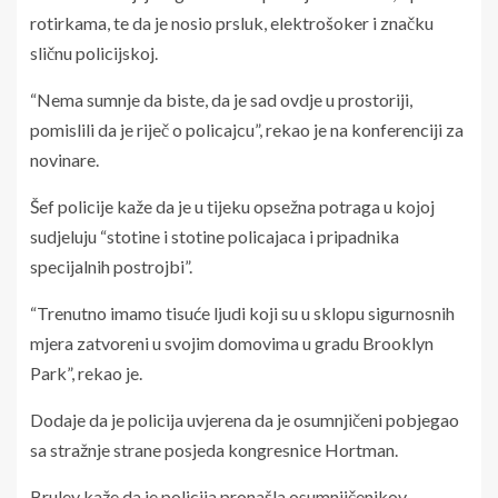
rotirkama, te da je nosio prsluk, elektrošoker i značku
sličnu policijskoj.
“Nema sumnje da biste, da je sad ovdje u prostoriji,
pomislili da je riječ o policajcu”, rekao je na konferenciji za
novinare.
Šef policije kaže da je u tijeku opsežna potraga u kojoj
sudjeluju “stotine i stotine policajaca i pripadnika
specijalnih postrojbi”.
“Trenutno imamo tisuće ljudi koji su u sklopu sigurnosnih
mjera zatvoreni u svojim domovima u gradu Brooklyn
Park”, rekao je.
Dodaje da je policija uvjerena da je osumnjičeni pobjegao
sa stražnje strane posjeda kongresnice Hortman.
Bruley kaže da je policija pronašla osumnjičenikov