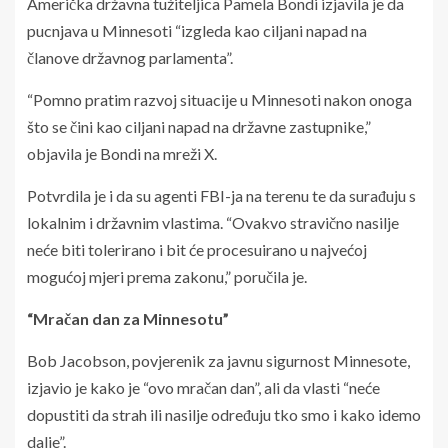
Američka državna tužiteljica Pamela Bondi izjavila je da
pucnjava u Minnesoti “izgleda kao ciljani napad na
članove državnog parlamenta”.
“Pomno pratim razvoj situacije u Minnesoti nakon onoga
što se čini kao ciljani napad na državne zastupnike,”
objavila je Bondi na mreži X.
Potvrdila je i da su agenti FBI-ja na terenu te da surađuju s
lokalnim i državnim vlastima. “Ovakvo stravično nasilje
neće biti tolerirano i bit će procesuirano u najvećoj
mogućoj mjeri prema zakonu,” poručila je.
“Mračan dan za Minnesotu”
Bob Jacobson, povjerenik za javnu sigurnost Minnesote,
izjavio je kako je “ovo mračan dan”, ali da vlasti “neće
dopustiti da strah ili nasilje određuju tko smo i kako idemo
dalje”.