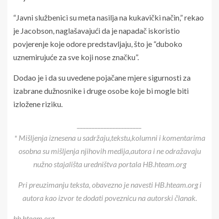
“Javni službenici su meta nasilja na kukavički način,” rekao
je Jacobson, naglašavajući da je napadač iskoristio
povjerenje koje odore predstavljaju, što je “duboko
uznemirujuće za sve koji nose značku”.
Dodao je i da su uvedene pojačane mjere sigurnosti za
izabrane dužnosnike i druge osobe koje bi mogle biti
izložene riziku.
______________________
* Mišljenja iznesena u sadržaju,tekstu,kolumni i komentarima
osobna su mišljenja njihovih medija,autora i ne odražavaju
nužno stajališta uredništva portala HB.hteam.org
Pri preuzimanju teksta, obavezno je navesti HB.hteam.org i
autora kao izvor te dodati poveznicu na autorski članak.
hb.hteam.org