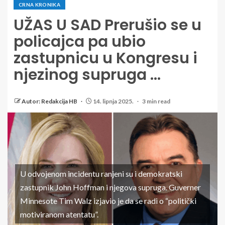
CRNA KRONIKA
UŽAS U SAD Prerušio se u
policajca pa ubio
zastupnicu u Kongresu i
njezinog supruga …
Autor: Redakcija HB
14. lipnja 2025.
3 min read
U odvojenom incidentu ranjeni su i demokratski
zastupnik John Hoffman i njegova supruga. Guverner
Minnesote Tim Walz izjavio je da se radi o “politički
motiviranom atentatu”.