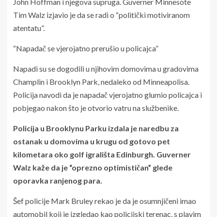
John Hoffman i njegova supruga. Guverner Minnesote
Tim Walz izjavio je da se radi o “politički motiviranom
atentatu”.
“Napadač se vjerojatno prerušio u policajca”
Napadi su se dogodili u njihovim domovima u gradovima
Champlin i Brooklyn Park, nedaleko od Minneapolisa.
Policija navodi da je napadač vjerojatno glumio policajca i
pobjegao nakon što je otvorio vatru na službenike.
Policija u Brooklynu Parku izdala je naredbu za
ostanak u domovima u krugu od gotovo pet
kilometara oko golf igrališta Edinburgh. Guverner
Walz kaže da je “oprezno optimističan” glede
oporavka ranjenog para.
Šef policije Mark Bruley rekao je da je osumnjičeni imao
automobil koji je izgledao kao policijski terenac, s plavim