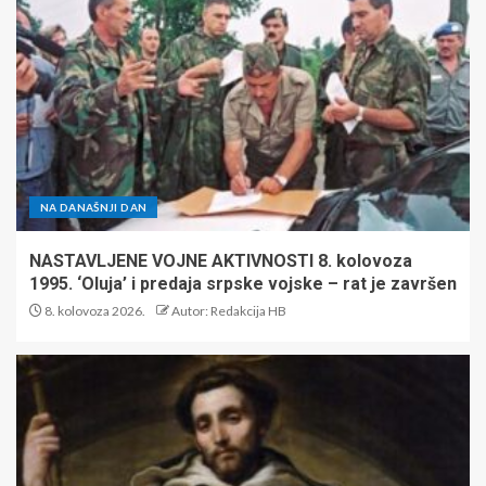
NA DANAŠNJI DAN
NASTAVLJENE VOJNE AKTIVNOSTI 8. kolovoza
1995. ‘Oluja’ i predaja srpske vojske – rat je završen
8. kolovoza 2026.
Autor: Redakcija HB