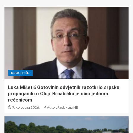
DRUGI PIŠU
Luka Mišetić Gotovinin odvjetnik razotkrio srpsku
propagandu o Oluji: Brnabičku je ubio jednom
rečenicom
7. kolovoza 2026.
Autor: Redakcija HB