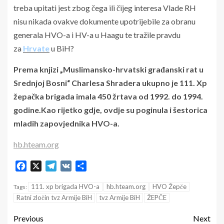
treba upitati jest zbog čega ili čijeg interesa Vlade RH
nisu nikada ovakve dokumente upotrijebile za obranu
generala HVO-a i HV-a u Haagu te tražile pravdu
za
Hrvate
u BiH?
Prema knjizi „Muslimansko-hrvatski građanski rat u
Srednjoj Bosni“ Charlesa Shradera ukupno je 111. Xp
žepačka brigada imala 450 žrtava od 1992. do 1994.
godine.Kao rijetko gdje, ovdje su poginula i šestorica
mladih zapovjednika HVO-a.
hb.hteam.org
Facebook
X
Telegram
VK
Share
111. xp brigada HVO-a
hb.hteam.org
HVO Žepče
Tags:
Ratni zločin tvz Armije BiH
tvz Armije BiH
ŽEPČE
Previous
Next