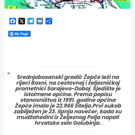
Facebook
X
Telegram
VK
Share
Srednjobosanski gradić Žepče leži na
rijeci Bosni, na cestovnoj i željezničkoj
prometnici Sarajevo-Doboj. Sjedište je
istoimene općine. Prema popisu
stanovništva iz 1991. godine općina
Žepče imala je 22.966 žitelja.Prvi sukob
zabilježen je 23. lipnja navečer, kada su
mudžahedini iz Željeznog Polja napali
hrvatsko selo Golubinja.