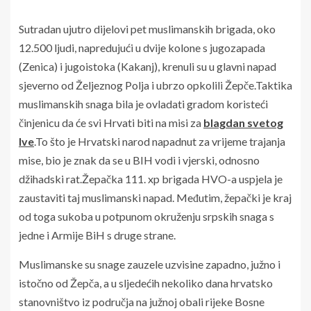
Sutradan ujutro dijelovi pet muslimanskih brigada, oko
12.500 ljudi, napredujući u dvije kolone s jugozapada
(Zenica) i jugoistoka (Kakanj), krenuli su u glavni napad
sjeverno od Željeznog Polja i ubrzo opkolili Žepče.Taktika
muslimanskih snaga bila je ovladati gradom koristeći
činjenicu da će svi Hrvati biti na misi za
blagdan svetog
Ive
.To što je Hrvatski narod napadnut za vrijeme trajanja
mise, bio je znak da se u BIH vodi i vjerski, odnosno
džihadski rat.Žepačka 111. xp brigada HVO-a uspjela je
zaustaviti taj muslimanski napad. Međutim, žepački je kraj
od toga sukoba u potpunom okruženju srpskih snaga s
jedne i Armije BiH s druge strane.
Muslimanske su snage zauzele uzvisine zapadno, južno i
istočno od Žepča, a u sljedećih nekoliko dana hrvatsko
stanovništvo iz područja na južnoj obali rijeke Bosne