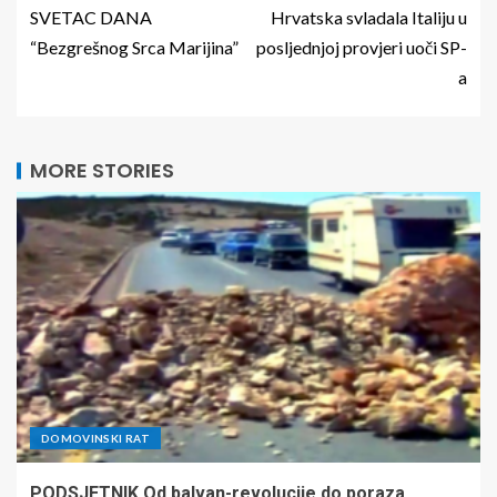
SVETAC DANA
Hrvatska svladala Italiju u
“Bezgrešnog Srca Marijina”
posljednjoj provjeri uoči SP-
a
MORE STORIES
DOMOVINSKI RAT
PODSJETNIK Od balvan-revolucije do poraza