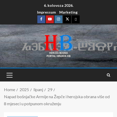
6. kolovoza 2026.
Impressum
Marketing
Home
2025
lipanj
29
Napad bošnjačke Armije na Žepče i herojska obrana više od
8 mjeseci u potpunom okruženju