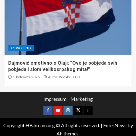
IZDVOJENO
Dujmović emotivno o Oluji: “Ovo je pobjeda svih
pobjeda i slom velikosrpskog mita!”
5. kolovoza 2026.
Autor: Redakcija HB
Impressum
Marketing
Copyright HB.hteam.org © All rights reserved.
|
EnterNews
by
AF themes.