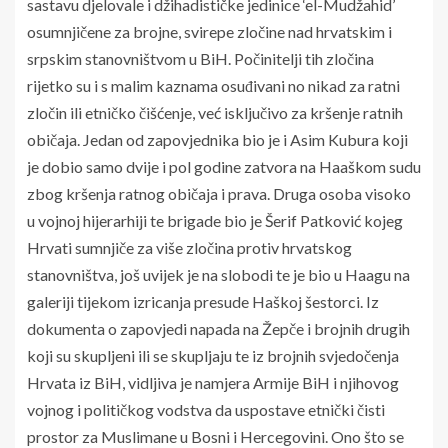
sastavu djelovale i džihadističke jedinice ‘el-Mudžahid’
osumnjičene za brojne, svirepe zločine nad hrvatskim i
srpskim stanovništvom u BiH. Počinitelji tih zločina
rijetko su i s malim kaznama osuđivani no nikad za ratni
zločin ili etničko čišćenje, već isključivo za kršenje ratnih
običaja. Jedan od zapovjednika bio je i Asim Kubura koji
je dobio samo dvije i pol godine zatvora na Haaškom sudu
zbog kršenja ratnog običaja i prava. Druga osoba visoko
u vojnoj hijerarhiji te brigade bio je Šerif Patković kojeg
Hrvati sumnjiče za više zločina protiv hrvatskog
stanovništva, još uvijek je na slobodi te je bio u Haagu na
galeriji tijekom izricanja presude Haškoj šestorci. Iz
dokumenta o zapovjedi napada na Žepče i brojnih drugih
koji su skupljeni ili se skupljaju te iz brojnih svjedočenja
Hrvata iz BiH, vidljiva je namjera Armije BiH i njihovog
vojnog i političkog vodstva da uspostave etnički čisti
prostor za Muslimane u Bosni i Hercegovini. Ono što se