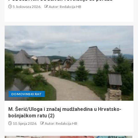
5. kolovoza 2026.
Autor: Redakcija HB
DOMOVINSKI RAT
M. Šerić/Uloga i značaj mudžahedina u Hrvatsko-
bošnjačkom ratu (2)
10. lipnja 2026.
Autor: Redakcija HB