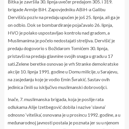
Bitka je završila 30. lipnja uvečer predajom 305. i 319.
brigade Armije BiH. Zapovjedniku ABiH-a Galibu
Dervišiću poziv na predaju upućen je još 25. lipnja, ali ga je
on odbio. Dok se bombardiranje pojačavalo 26. lipnja,
HVO je polako uspostavljao kontrolu nad gradom, a
Muslimanima je počelo nedostajati streljiva. Dervišić je
predaju dogovorio s Božidarom Tomićem 30. lipnja,
pristavši na predaju glavnine svojih snaga u gradu u 17
sati.Zelene beretke osnovao je vrh Stranke demokratske
akcije 10. lipnja 1991. godine u Domu milicije, u Sarajevu,
na zasjedanju koje je vodio Emin Švrakić. Sastav ovih
jedinica činili su isključivo muslimanski dobrovoljci.
Inače, 7. muslimanska brigada, koja je poslije rata
odlukama Alije Izetbegović dobila i nazive ‘slavna’
odnosno ‘viteška’, osnovana je u prosincu 1992. godine, a u
međunarodnoj javnosti postala je poznata jer su u njenom