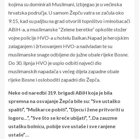
kojima su dominirali Muslimani, izbjegao je u većinska
hrvatska područja. U samom Žepču vatra se začula oko
9:15, kad su paljbu na grad otvorili topništvo i minobacači
ABiH-a, a muslimanske “Zelene beretke” opkolile stožer
vojne policije HVO-a u hotelu Balkan.Napad je herojskim
zalaganjem i žrtvovanjem HVO-a nadvladan te su
muslimanske snage odbijene do južne obale rijeke Bosne.
Do 30. lipnja HVO je uspio odbiti najveći dio
muslimanskih napadača s većeg dijela zapadne obale
rijeke Bosne i osloboditi zapadni dio Žepča.
Neke od naredbi 319. brigadi ABiH koja je bila
spremna na osvajanje Žepča bile su: “Sve ustaško
spaliti”, “Muškarce pobiti”, “Djecu i žene pritvoriti u
logoru…”, “Sve što se kreće ubijati”, “..Da zauzme
ustašku bolnicu, pobije sve ustaše i sve ranjene
ustaše”…