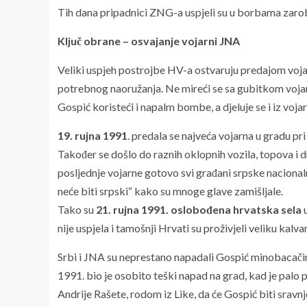
Tih dana pripadnici ZNG-a uspjeli su u borbama zarob
Ključ obrane – osvajanje vojarni JNA
Veliki uspjeh postrojbe HV-a ostvaruju predajom voj
potrebnog naoružanja. Ne mireći se sa gubitkom vojarn
Gospić koristeći i napalm bombe, a djeluje se i iz voj
19. rujna 1991
. predala se najveća vojarna u gradu pr
Također se došlo do raznih oklopnih vozila, topova i
posljednje vojarne gotovo svi građani srpske nacionaln
neće biti srpski“ kako su mnoge glave zamišljale.
Tako su
21. rujna 1991. oslobođena hrvatska sela
u
nije uspjela i tamošnji Hrvati su proživjeli veliku kalvar
Srbi i JNA su neprestano napadali Gospić minobacačima
1991. bio je osobito teški napad na grad, kad je palo 
Andrije Rašete, rodom iz Like, da će Gospić biti sravn