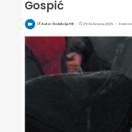
Gospić
Autor: Redakcija HB
29. kolovoza 2025.
4 min re