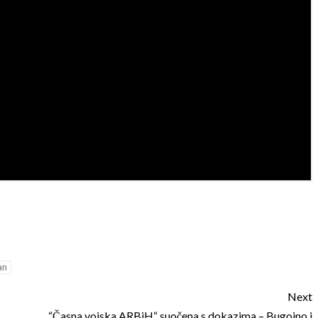
an
Next
“Časna vojska ARBiH“ suočena s dokazima – Bugojno i