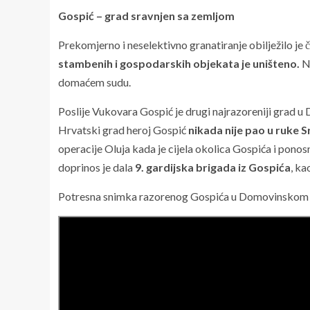
Gospić – grad sravnjen sa zemljom
Prekomjerno i neselektivno granatiranje obilježilo je č
stambenih i gospodarskih objekata je uništeno.
Ni
domaćem sudu.
Poslije Vukovara Gospić je drugi najrazoreniji grad 
Hrvatski grad heroj Gospić
nikada nije pao u ruke S
operacije Oluja kada je cijela okolica Gospića i ponos
doprinos je dala
9. gardijska brigada iz Gospića
, ka
Potresna snimka razorenog Gospića u Domovinskom 