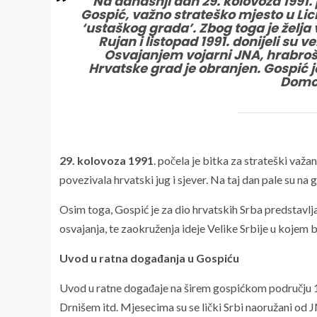
Na današnji dan 29. kolovoza 1991
Gospić, važno strateško mjesto u Lic
‘ustaškog grada’. Zbog toga je želja
Rujan i listopad 1991. donijeli su 
Osvajanjem vojarni JNA, hrabrošć
Hrvatske grad je obranjen. Gospić j
Domo
29. kolovoza 1991
. počela je bitka za strateški važa
povezivala hrvatski jug i sjever. Na taj dan pale su n
Osim toga, Gospić je za dio hrvatskih Srba predstavlja
osvajanja, te zaokruženja ideje Velike Srbije u kojem b
Uvod u ratna događanja u Gospiću
Uvod u ratne događaje na širem gospićkom području 19
Drnišem itd. Mjesecima su se lički Srbi naoružani od JN