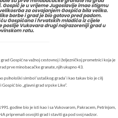
. pale su prve minobacačke granate na grad
i. Gospić je u vrijeme Jugoslavije imao stigmu
 velikosrba za osvajanjem Gospića bila velika.
velike borbe i grad je bio gotovo pred padom.
u Gospićana i hrvatskih mladića iz cijele
e poslije Vukovara drugi najrazoreniji grad u
vinskom ratu.
n grad Gospić na važnoj cestovnoj i željezničkoj prometnici koja je
a grad prve minobacačke granate, njih ukupno 43.
o psihološki simbol ‘ustaškog grada’ i kao takav bio je cilj
i Gospić bio „glavni grad srpske Like“.
91. godine bio je isti kao i sa Vukovarom, Pakracem, Petrinjom,
A pripremali osvojiti grad i staviti ga pod svoj nadzor.