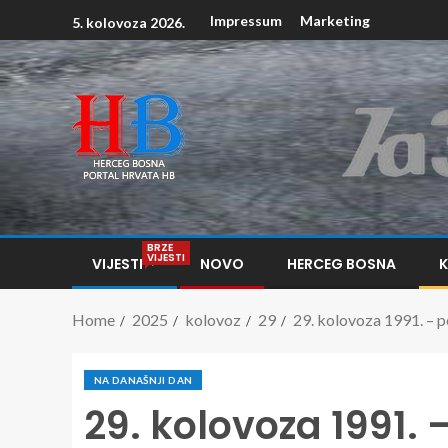
Impressum
Marketing
5. kolovoza 2026.
BRZE
VIJESTI
VIJESTI
NOVO
HERCEG BOSNA
Home
2025
kolovoz
29
29. kolovoza 1991. – p
NA DANAŠNJI DAN
29. kolovoza 1991. 