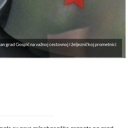
žan grad Gospić na važnoj cestovnoj i željezničkoj prometnici