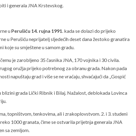
iti i generala JNA Krstevskog.
arne u
Perušiću 14. rujna 1991
. kada se dolazi do prijeko
e u Perušiću neprijatelj sljedećih deset dana žestoko granatira
arni koje su smještene u samom gradu.
i čemu je zarobljeno 35 časnika JNA, 170 vojnika i 30 civila.
 drugog oružja prijeko potrebnog za obranu grada. Nakon pada
osti napuštaju grad i više se ne vraćaju, shvaćajući da „Gospić
 blizini grada Lički Ribnik i Bilaj. Nažalost, deblokada Lovinca
iju.
, topništvom, tenkovima, ali i zrakoplovstvom. 2. i 3. studeni
preko 1000 granata, čime se ostvarila prijetnja generala JNA
jen sa zemljom.