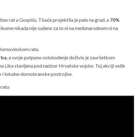
itav rat u Gospiću. Tisuće projektila je palo na grad, a
70%
kome nikada nije suđeno za to ni na međunarodnom ni na
u Domovinskom ratu.
rba
, a svoje potpuno oslobođenje doživio je završetkom
na Lika stavljena pod nadzor Hrvatske vojske. Toj akciji velik
o i lokalne domobranske postrojbe.
ratu: