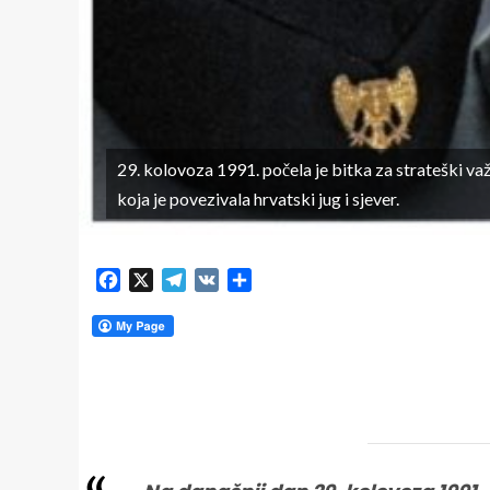
29. kolovoza 1991. počela je bitka za strateški va
koja je povezivala hrvatski jug i sjever.
Facebook
X
Telegram
VK
Share