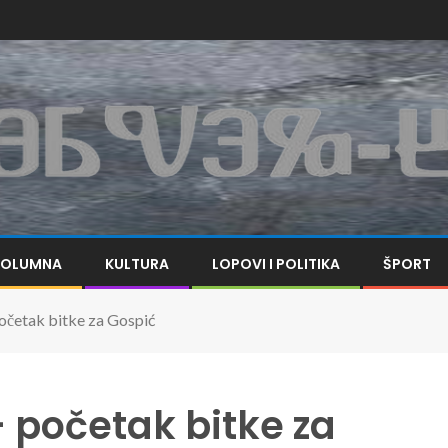
KOLUMNA
KULTURA
LOPOVI I POLITIKA
ŠPORT
očetak bitke za Gospić
– početak bitke za