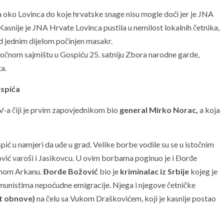
a oko Lovinca do koje hrvatske snage nisu mogle doći jer je JNA
snije je JNA Hrvate Lovinca pustila u nemilost lokalnih četnika,
ad jednim dijelom počinjen masakr.
točnom sajmištu u Gospiću 25. satniju Zbora narodne garde,
a.
ospića
V-a čiji je prvim zapovjednikom bio
general Mirko Norac,
a koja
spić u namjeri da uđe u grad. Velike borbe vodile su se u istočnim
vić varoši i Jasikovcu. U ovim borbama poginuo je i Đorđe
asnom Arkanu.
Đorđe Božović
bio je
kriminalac iz Srbije
kojeg je
 komunistima nepoćudne emigracije. Njega i njegove četničke
t obnove)
na čelu sa Vukom Draškovićem, koji je kasnije postao