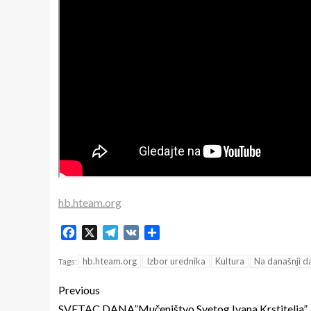
hb.hteam.org
Facebook
X
Telegram
VK
Share
hb.hteam.org
Izbor urednika
Kultura
Na današnji d
Tags:
Previous
SVETAC DANA”Mučeništvo Svetog Ivana Krstitelja”