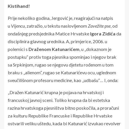
Kistihand!
Prije nekoliko godina, Jergović je, reagirajući na natpis
u
Vijencu
, zatražio, u tekstu naslovljenom
Zavežite pse
, od
ondašnjeg predsjednika Matice Hrvatske
Igora Zidića
da
disciplinira glavnog urednika. A, primjerice, 2006. u
polemici s
Draženom Katunarićem
, u „dokaznom je
postupku“ protiv toga pjesnika spominjao i njegov brak
sa Srpkinjom, rugao se njegovu djetetu rođenom u tom
braku s „alienom“, rugao se Katunarićevu ocu, uglednom
sveučilišnom profesoru medicine, kao „udbašu“… I, onda:
„Dražen Katunarić krupna je pojava na hrvatskoj i
francuskoj javnoj sceni. Toliko krupna da bi estetska
razina hrvatskoga pjesništva bitno poskočila, a proračuni
za kulturu Republike Francuske i Republike Hrvatske
ostvarili veliku uštedu, kada bi Katunarić izvukao revolver