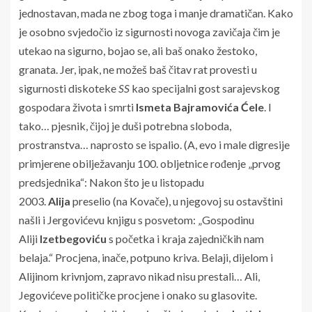
jednostavan, mada ne zbog toga i manje dramatičan. Kako
je osobno svjedočio iz sigurnosti novoga zavičaja čim je
utekao na sigurno, bojao se, ali baš onako žestoko,
granata. Jer, ipak, ne možeš baš čitav rat provesti u
sigurnosti diskoteke
SS
kao specijalni gost sarajevskog
gospodara života i smrti
Ismeta Bajramovića Ćele
.
I
tako… pjesnik, čijoj je duši potrebna sloboda,
prostranstva… naprosto se ispalio. (A, evo i male digresije
primjerene obilježavanju 100. obljetnice rođenje „prvog
predsjednika“: Nakon što je u listopadu
2003.
Alija
preselio (na Kovače), u njegovoj su ostavštini
našli i Jergovićevu knjigu s posvetom: „Gospodinu
Aliji
Izetbegoviću
s početka i kraja zajedničkih nam
belaja.“ Procjena, inače, potpuno kriva. Belaji, dijelom i
Alijinom krivnjom, zapravo nikad nisu prestali… Ali,
Jegovićeve političke procjene i onako su glasovite.