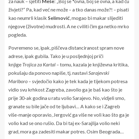
za nauk – sjetiti
Meše
: „Boj se *ovna, boj se ovna, a kad ću
živjeti?“ Pa, kad već ne može – a tko danas može?! – pisati
kao neumrli klasik
Selimović
, mogao bi makar slijediti
njegove (životne) mudrosti. A ne cviliti čim ga netko mrko
pogleda.
Povremeno se, ipak, piščeva distanciranost spram nove
adrese, ipak gubila. Tako je u posljednjoj priči
knjige
Trojica za Kartal
– tomu, kazala je književna kritika,
pokušaju da ponovo napiše, tj. nastavi
Sarajevski
Marlboro
– svjedočio kako je tek kada je tijekom potresa
vidio svu krhkost Zagreba, zavolio ga je baš kao što je
prije 30-ak godina u ratu volio Sarajevo. No, vidjeli smo,
granate su bile jače od te ljubavi… A kako se i Zagreb
više-manje oporavio, Jergović ga više ne voli kao što ga je
volio kad se ono rušio. Da bi taj ex-Sarajlija volio neki
grad, mora ga zadesiti makar potres. Osim Beograda…