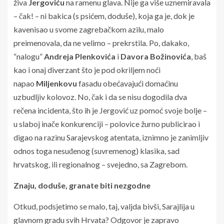
živa
Jergoviću
na ramenu glava. Nije ga više uznemiravala
– čak! – ni bakica (s psićem, doduše), koja ga je, dok je
kavenisao u svome zagrebačkom azilu, malo
preimenovala, da ne velimo – prekrstila. Po, dakako,
“nalogu”
Andreja Plenkovića
i
Davora Božinovića
, baš
kao i onaj diverzant što je pod okriljem noći
napao
Miljenkovu
fasadu obećavajući domaćinu
uzbudljiv kolovoz. No, čak i da se nisu dogodila dva
rečena incidenta, što ih je Jergović uz pomoć svoje bolje –
u slaboj inače konkurenciji – polovice žurno publicirao i
digao na razinu Sarajevskog atentata, iznimno je zanimljiv
odnos toga nesuđenog (suvremenog) klasika, sad
hrvatskog, ili regionalnog – svejedno, sa Zagrebom.
Znaju, doduše, granate biti nezgodne
Otkud, podsjetimo se malo, taj, valjda bivši, Sarajlija u
glavnom gradu svih Hrvata? Odgovor je zapravo