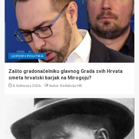
LOPOVI I POLITIKA
Zašto gradonačelniku glavnog Grada svih Hrvata
smeta hrvatski barjak na Mirogoju?
8. kolovoza 2026.
Autor: Redakcija HB