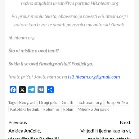
nužno stajališta uredništva portala HB.hteam.org
Pri preuzimanju teksta, obavezno je navesti HB.hteam.org i
autora kao izvor te dodati poveznicu na autorski članak.
hb.hteam.org
Što vi mislite o ovoj temi?
Sviđa ti se ovaj članak,pročitaj? Podijeli ga.
Imate priču? Javite nam se na
HB.hteam.org@gmail.com
Facebook
X
Telegram
VK
Share
Beograd
Drugi pišu
Grafiti
hb.hteam.org
Josip Vričko
Tags:
Katolički tjednik
kolumne
kolun
Miljenko Jergović
Previous
Next
Ankica Anđelić,
Vrijedi li ijedna kap krvi,
vjeroučiteljica Roditelji i
znoja ili suza istinski