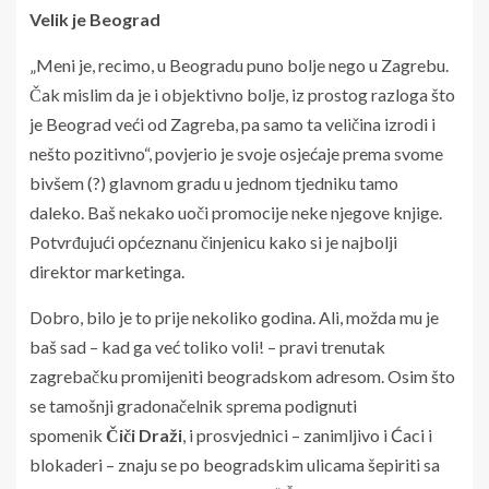
Velik je Beograd
„Meni je, recimo, u Beogradu puno bolje nego u Zagrebu.
Čak mislim da je i objektivno bolje, iz prostog razloga što
je Beograd veći od Zagreba, pa samo ta veličina izrodi i
nešto pozitivno“, povjerio je svoje osjećaje prema svome
bivšem (?) glavnom gradu u jednom tjedniku tamo
daleko. Baš nekako uoči promocije neke njegove knjige.
Potvrđujući općeznanu činjenicu kako si je najbolji
direktor marketinga.
Dobro, bilo je to prije nekoliko godina. Ali, možda mu je
baš sad – kad ga već toliko voli! – pravi trenutak
zagrebačku promijeniti beogradskom adresom. Osim što
se tamošnji gradonačelnik sprema podignuti
spomenik
Čiči Draži
, i prosvjednici – zanimljivo i Ćaci i
blokaderi – znaju se po beogradskim ulicama šepiriti sa