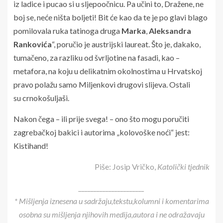
iz ladice i pucao si u sljepoočnicu. Pa učini to, Dražene, ne
boj se, neće ništa boljeti! Bit će kao da te je po glavi blago
pomilovala ruka tatinoga druga
Marka
,
Aleksandra
Rankovića
“, poručio je austrijski laureat. Što je, dakako,
tumačeno, za razliku od švrljotine na fasadi, kao –
metafora, na koju u delikatnim okolnostima u Hrvatskoj
pravo polažu samo Miljenkovi drugovi slijeva. Ostali
su crnokošuljaši.
Nakon čega – ili prije svega! – ono što mogu poručiti
zagrebačkoj bakici i autorima „kolovoške noći“ jest:
Kistihand!
Piše: Josip Vričko,
Katolički tjednik
______________________
* Mišljenja iznesena u sadržaju,tekstu,kolumni i komentarima
osobna su mišljenja njihovih medija,autora i ne odražavaju