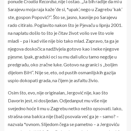
ponude
Croatia Recordsa
, nije i ostao. „Ja bih radije da mi u
Sarajevu moja raja kaže ‘đe si, *upak’, nego u Zagrebu ‘kak’
ste, gospon Popović?“. Što se, jasno, kasnije po Sarajevu
rado citiralo. Poglavito nakon što je Pjevaču u lipnju 2001.
na naplatu došlo to što je čitav život volio sve što vole
mladi – pa i kad više nije bio tako mlad. Zapravo, ta ga je
njegova doskočica nadživjela gotovo kao i neke njegove
pjesme. Ipak, gradski oci su mu dali ulicu tamo negdje u
predgrađu, oko zračne luke. Gotovo na granici s „boljim
dijelom BiH“. Nije se, eto, od pustih osmanlijskih gazija
uspio dokopati grada, na čijem je asfaltu živio.
Osim što, evo, nije originalan, Jergović nije, kao što
Davorin jest, ni dosljedan. Odjedanput mu više nije
svejedno hoće li mu u Zagrebu netko nešto opsovati. Iako,
strašna ona bakica nije (baš) psovala već ga je – samo? –
nazvala *ovnom. Slijedom čega se pametno – a Jergoviću