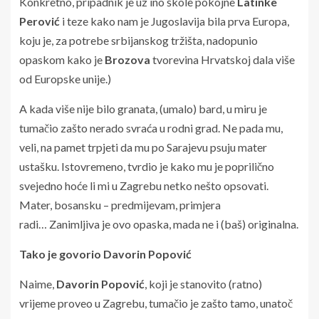
Konkretno, pripadnik je uz ino škole pokojne
Latinke
Perović
i teze kako nam je Jugoslavija bila prva Europa,
koju je, za potrebe srbijanskog tržišta, nadopunio
opaskom kako je
Brozova
tvorevina Hrvatskoj dala više
od Europske unije.)
A kada više nije bilo granata, (umalo) bard, u miru je
tumačio zašto nerado svraća u rodni grad. Ne pada mu,
veli, na pamet trpjeti da mu po Sarajevu psuju mater
ustašku. Istovremeno, tvrdio je kako mu je poprilično
svejedno hoće li mi u Zagrebu netko nešto opsovati.
Mater, bosansku – predmijevam, primjera
radi… Zanimljiva je ovo opaska, mada ne i (baš) originalna.
Tako je govorio Davorin Popović
Naime,
Davorin Popović
, koji je stanovito (ratno)
vrijeme proveo u Zagrebu, tumačio je zašto tamo, unatoč