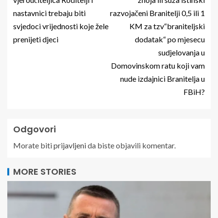
nastavnici trebaju biti
razvojačeni Branitelji 0,5 ili 1
svjedoci vrijednosti koje žele
KM za tzv“braniteljski
prenijeti djeci
dodatak“ po mjesecu
sudjelovanja u
Domovinskom ratu koji vam
nude izdajnici Branitelja u
FBiH?
Odgovori
Morate biti
prijavljeni
da biste objavili komentar.
MORE STORIES