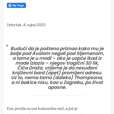
četvrtak, 4. rujna 2025
Budući da je pošteno priznao kako mu je
bolje pod Avalom negoli pod Sljemenom,
a tamo je u modi – ako je uopće ikad iz
mode izlazio – njegov tragični 3D lik,
Čiča Draža, vrijeme je da nesuđeni
književni bard (opet) promijeni adresu.
Uz to, nema tamo (daleko) Thompsona,
a ni bakice nisu, kao u Zagrebu, po život
opasne.
Evo, prošle su sve kolovoške noći, a još je