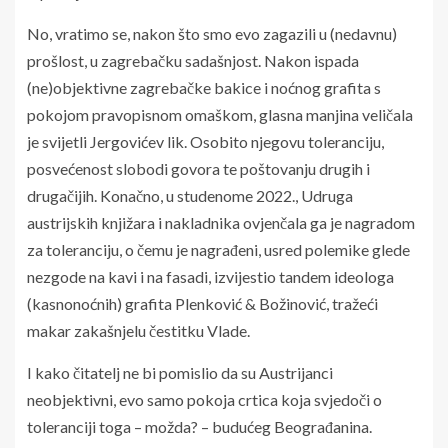
No, vratimo se, nakon što smo evo zagazili u (nedavnu)
prošlost, u zagrebačku sadašnjost. Nakon ispada
(ne)objektivne zagrebačke bakice i noćnog grafita s
pokojom pravopisnom omaškom, glasna manjina veličala
je svijetli Jergovićev lik. Osobito njegovu toleranciju,
posvećenost slobodi govora te poštovanju drugih i
drugačijih. Konačno, u studenome 2022., Udruga
austrijskih knjižara i nakladnika ovjenčala ga je nagradom
za toleranciju, o čemu je nagrađeni, usred polemike glede
nezgode na kavi i na fasadi, izvijestio tandem ideologa
(kasnonoćnih) grafita Plenković & Božinović, tražeći
makar zakašnjelu čestitku Vlade.
I kako čitatelj ne bi pomislio da su Austrijanci
neobjektivni, evo samo pokoja crtica koja svjedoči o
toleranciji toga – možda? – budućeg Beograđanina.