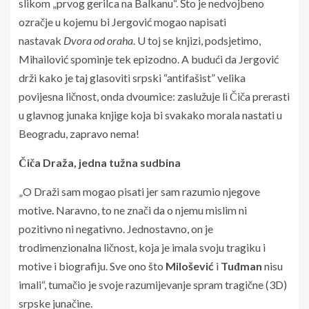
slikom „prvog gerilca na Balkanu“. Što je nedvojbeno
ozračje u kojemu bi Jergović mogao napisati
nastavak
Dvora od oraha
. U toj se knjizi, podsjetimo,
Mihailović spominje tek epizodno. A budući da Jergović
drži kako je taj glasoviti srpski “antifašist” velika
povijesna ličnost, onda dvoumice: zaslužuje li Čiča prerasti
u glavnog junaka knjige koja bi svakako morala nastati u
Beogradu, zapravo nema!
Čiča Draža, jedna tužna sudbina
„O Draži sam mogao pisati jer sam razumio njegove
motive. Naravno, to ne znači da o njemu mislim ni
pozitivno ni negativno. Jednostavno, on je
trodimenzionalna ličnost, koja je imala svoju tragiku i
motive i biografiju. Sve ono što
Milošević
i
Tuđman
nisu
imali“, tumačio je svoje razumijevanje spram tragične (3D)
srpske junačine.