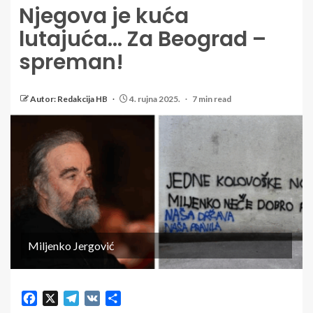
Njegova je kuća
lutajuća… Za Beograd –
spreman!
Autor: Redakcija HB
4. rujna 2025.
7 min read
Miljenko Jergović
Facebook
X
Telegram
VK
Share