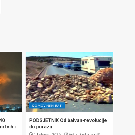
DOMOVINSKI RAT
140
PODSJETNIK Od balvan-revolucije
mrtvih i
do poraza
5. kolovoza 2026.
Autor: Redakcija HB