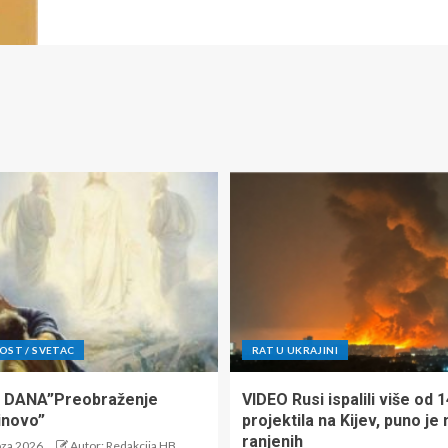
ST / SVETAC
RAT U UKRAJINI
 DANA”Preobraženje
VIDEO Rusi ispalili više od 
inovo”
projektila na Kijev, puno je 
ranjenih
oza 2026.
Autor: Redakcija HB