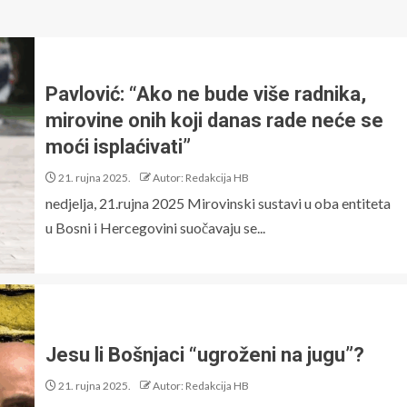
Pavlović: “Ako ne bude više radnika,
mirovine onih koji danas rade neće se
moći isplaćivati”
21. rujna 2025.
Autor: Redakcija HB
nedjelja, 21.rujna 2025 Mirovinski sustavi u oba entiteta
u Bosni i Hercegovini suočavaju se...
Jesu li Bošnjaci “ugroženi na jugu”?
21. rujna 2025.
Autor: Redakcija HB