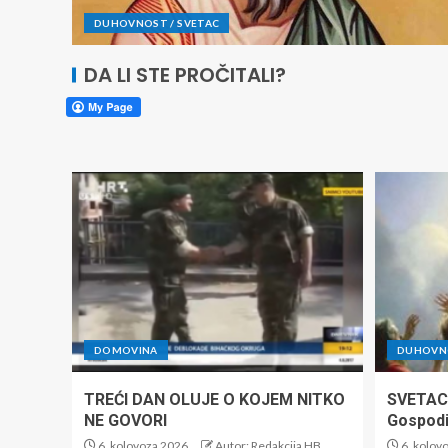
DUHOVNOST / SVETAC
DA LI STE PROČITALI?
DOMOVINA
DUHOVNO
TREĆI DAN OLUJE O KOJEM NITKO
SVETAC
NE GOVORI
Gospod
6. kolovoza 2026.
Autor: Redakcija HB
6. kolov