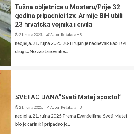
Tužna obljetnica u Mostaru/Prije 32
godina pripadnici tzv. Armije BiH ubili
23 hrvatska vojnika i civila
21. rujna 2025.
Autor: Redakcija HB
nedjelja, 21. rujna 2025 20-ti rujan je nadnevak kao i svi
drugi…No za stanovnike...
SVETAC DANA”Sveti Matej apostol”
21. rujna 2025.
Autor: Redakcija HB
nedjelja, 21. rujna 2025 Prema Evanđeljima, Sveti Matej
bio je carinik i pripadao je...