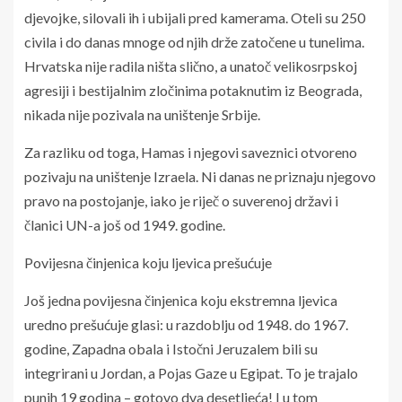
djevojke, silovali ih i ubijali pred kamerama. Oteli su 250
civila i do danas mnoge od njih drže zatočene u tunelima.
Hrvatska nije radila ništa slično, a unatoč velikosrpskoj
agresiji i bestijalnim zločinima potaknutim iz Beograda,
nikada nije pozivala na uništenje Srbije.
Za razliku od toga, Hamas i njegovi saveznici otvoreno
pozivaju na uništenje Izraela. Ni danas ne priznaju njegovo
pravo na postojanje, iako je riječ o suverenoj državi i
članici UN-a još od 1949. godine.
Povijesna činjenica koju ljevica prešućuje
Još jedna povijesna činjenica koju ekstremna ljevica
uredno prešućuje glasi: u razdoblju od 1948. do 1967.
godine, Zapadna obala i Istočni Jeruzalem bili su
integrirani u Jordan, a Pojas Gaze u Egipat. To je trajalo
punih 19 godina – gotovo dva desetljeća! I u tom