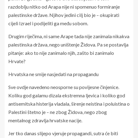
razdoblju nitko od Arapa nije ni spomenuo formiranje
palestinske države. Njihov jedini cilj bio je – okupirati
cijeli Izrael i podijeliti ga među sobom.
Drugim riječima, ni same Arape tada nije zanimala nikakva
palestinska država, nego uništenje Židova. Pa se postavlja
pitanje: ako to nije zanimalo njih, zašto bi zanimalo
Hrvate?
Hrvatska ne smije nasjedati na propagandu
Sve ovdje navedeno neosporne su povijesne činjenice.
Koliku god galamu dizala ekstremna ljevica i koliko god
antisemitska histerija vladala, širenje neistina i poluistina o
Palestini štetno je – ne zbog Židova, nego zbog
mentalnog zdravlja hrvatske nacije.
Jer tko danas slijepo vjeruje propagandi, sutra će biti