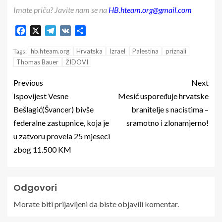
Imate priču? Javite nam se na
HB.hteam.org@gmail.com
Facebook
X
Telegram
VK
Share
hb.hteam.org
Hrvatska
Izrael
Palestina
priznali
Tags:
Thomas Bauer
ŽIDOVI
Previous
Next
Ispovijest Vesne
Mesić uspoređuje hrvatske
Bešlagić(Švancer) bivše
branitelje s nacistima –
federalne zastupnice, koja je
sramotno i zlonamjerno!
u zatvoru provela 25 mjeseci
zbog 11.500 KM
Odgovori
Morate biti
prijavljeni
da biste objavili komentar.