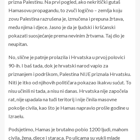
prizna Palestinu. Na prvi pogled, ako nekritički gutaš
Hamasovu propagandu, to zvuči logično – zemlja koju
zovu Palestina razrušena je, izmučena i prepuna žrtava,
među njima i djece. Jasno je da je ljudski i kršćanski
pokazati suosjećanje prema nevinim žrtvama. Taj dio je
neupitan.
No, slične je patnje prolazila i Hrvatska u prvoj polovici
90-ih. I baš tada, dok je hrvatski narod vapio za
priznanjem i podrškom, Palestina NIJE priznala Hrvatsku.
Niti je itko od njihovih političara pokazao ikakvu sućut. To
nisu učinili ni tada, a nisu ni danas. Hrvatska nije započela
rat, nije upadala na tuđi teritorij i nije činila masovne
pokolje civila, kao što je Hamas napravio prošle godine u
Izraelu.
Podsjetimo, Hamas je brutalno pobio 1200 ljudi, mahom
civila, žena, djece i staraca. Po ulicama su vukli mlade