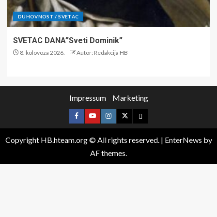
DUHOVNOST / SVETAC
SVETAC DANA”Sveti Dominik”
8. kolovoza 2026.
Autor: Redakcija HB
Impressum
Marketing
Copyright HB.hteam.org © All rights reserved.
|
EnterNews
by
AF themes.