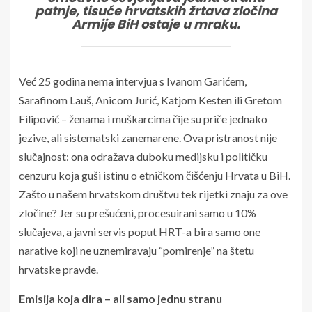
patnje, tisuće hrvatskih žrtava zločina
Armije BiH ostaje u mraku.
Već 25 godina nema intervjua s Ivanom Garićem,
Sarafinom Lauš, Anicom Jurić, Katjom Kesten ili Gretom
Filipović – ženama i muškarcima čije su priče jednako
jezive, ali sistematski zanemarene. Ova pristranost nije
slučajnost: ona odražava duboku medijsku i političku
cenzuru koja guši istinu o etničkom čišćenju Hrvata u BiH.
Zašto u našem hrvatskom društvu tek rijetki znaju za ove
zločine? Jer su prešućeni, procesuirani samo u 10%
slučajeva, a javni servis poput HRT-a bira samo one
narative koji ne uznemiravaju “pomirenje” na štetu
hrvatske pravde.
Emisija koja dira – ali samo jednu stranu