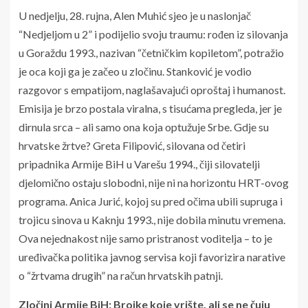
U nedjelju, 28. rujna, Alen Muhić sjeo je u naslonjač
“Nedjeljom u 2” i podijelio svoju traumu: rođen iz silovanja
u Goraždu 1993., nazivan “četničkim kopiletom”, potražio
je oca koji ga je začeo u zločinu. Stanković je vodio
razgovor s empatijom, naglašavajući oproštaj i humanost.
Emisija je brzo postala viralna, s tisućama pregleda, jer je
dirnula srca – ali samo ona koja optužuje Srbe. Gdje su
hrvatske žrtve? Greta Filipović, silovana od četiri
pripadnika Armije BiH u Varešu 1994., čiji silovatelji
djelomično ostaju slobodni, nije ni na horizontu HRT-ovog
programa. Anica Jurić, kojoj su pred očima ubili supruga i
trojicu sinova u Kaknju 1993., nije dobila minutu vremena.
Ova nejednakost nije samo pristranost voditelja – to je
uređivačka politika javnog servisa koji favorizira narative
o “žrtvama drugih” na račun hrvatskih patnji.
Zločini Armije BiH: Brojke koje vrište, ali se ne čuju