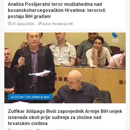
Analiza Poslijeratni teror mudžahedina nad
bosanskohercegovačkim Hrvatima: teroristi
postaju BiH građani
25. lipnja 2026.
Autor: Redakcija HB
ZLOČINI TZV ARMIJE BIH
Zulfikar Ališpago Bivši zapovjednik Armije BiH uvijek
iznenada oboli prije suđenja za zločine nad
hrvatskim civilima