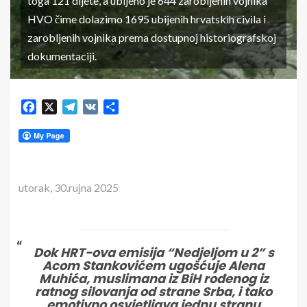
toga 121 dijete, a ubijeno je 644 zarobljenih vojnika
HVO čime dolazimo 1695 ubijenih hrvatskih civila i
zarobljenih vojnika prema dostupnoj historiografskoj
dokumentaciji.
Facebook
X
Telegram
VK
Share
utorak, 30.rujna 2025
Dok HRT-ova emisija “Nedjeljom u 2” s
Acom Stankovićem ugošćuje Alena
Muhića, muslimana iz BiH rođenog iz
ratnog silovanja od strane Srba, i tako
emotivno osvjetljava jednu stranu