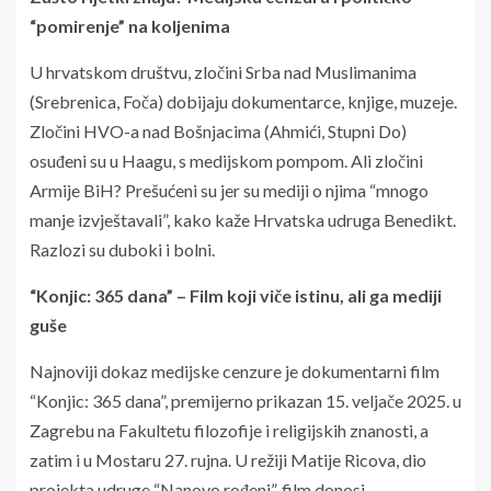
“pomirenje” na koljenima
U hrvatskom društvu, zločini Srba nad Muslimanima
(Srebrenica, Foča) dobijaju dokumentarce, knjige, muzeje.
Zločini HVO-a nad Bošnjacima (Ahmići, Stupni Do)
osuđeni su u Haagu, s medijskom pompom. Ali zločini
Armije BiH? Prešućeni su jer su mediji o njima “mnogo
manje izvještavali”, kako kaže Hrvatska udruga Benedikt.
Razlozi su duboki i bolni.
“Konjic: 365 dana” – Film koji viče istinu, ali ga mediji
guše
Najnoviji dokaz medijske cenzure je dokumentarni film
“Konjic: 365 dana”, premijerno prikazan 15. veljače 2025. u
Zagrebu na Fakultetu filozofije i religijskih znanosti, a
zatim i u Mostaru 27. rujna. U režiji Matije Ricova, dio
projekta udruge “Nanovo rođeni”, film donosi