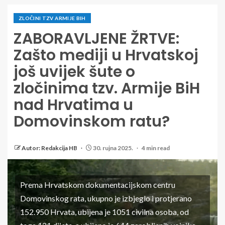
ZLOČINI TZV ARMIJE BIH
ZABORAVLJENE ŽRTVE:
Zašto mediji u Hrvatskoj
još uvijek šute o
zločinima tzv. Armije BiH
nad Hrvatima u
Domovinskom ratu?
Autor: Redakcija HB
30. rujna 2025.
4 min read
Prema Hrvatskom dokumentacijskom centru
Domovinskog rata, ukupno je izbjeglo i protjerano
152.950 Hrvata, ubijena je 1051 civilna osoba, od