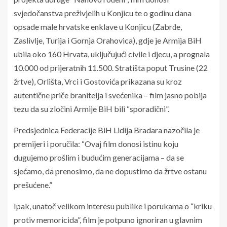
svjedočanstva preživjelih u Konjicu te o godinu dana
opsade male hrvatske enklave u Konjicu (Zabrđe,
Zaslivlje, Turija i Gornja Orahovica), gdje je Armija BiH
ubila oko 160 Hrvata, uključujući civile i djecu, a prognala
10.000 od prijeratnih 11.500. Stratišta poput Trusine (22
žrtve), Orlišta, Vrci i Gostovića prikazana su kroz
autentične priče branitelja i svećenika – film jasno pobija
tezu da su zločini Armije BiH bili “sporadični”.
Predsjednica Federacije BiH Lidija Bradara nazočila je
premijeri i poručila: “Ovaj film donosi istinu koju
dugujemo prošlim i budućim generacijama – da se
sjećamo, da prenosimo, da ne dopustimo da žrtve ostanu
prešućene.”
Ipak, unatoč velikom interesu publike i porukama o “kriku
protiv memoricida”, film je potpuno ignoriran u glavnim