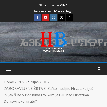
10. kolovoza 2026.
Impressum
Marketing
Home
2025
rujan
30
ZABORAVLJENE ŽRTVE: Zašto mediji u Hrvatskoj još
uvijek šute o zločinima tzv. Armije BiH nad Hrvatima u
Domovinskom ratu?