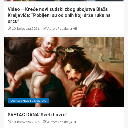
Video – Kreće novi sudski zbog ubojstva Blaža
Kraljevića: “Pobijeni su od onih koji drže ruku na
srcu”
10. kolovoza 2026.
Autor: Redakcija HB
DUHOVNOST / SVETAC
SVETAC DANA”Sveti Lovro”
10. kolovoza 2026.
Autor: Redakcija HB