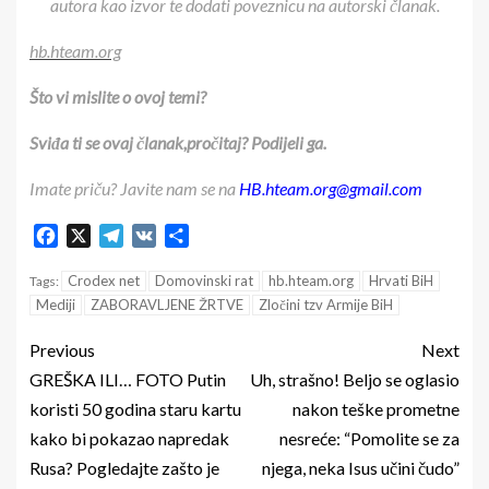
autora kao izvor te dodati poveznicu na autorski članak.
hb.hteam.org
Što vi mislite o ovoj temi?
Sviđa ti se ovaj članak,pročitaj? Podijeli ga.
Imate priču? Javite nam se na
HB.hteam.org@gmail.com
Facebook
X
Telegram
VK
Share
Crodex net
Domovinski rat
hb.hteam.org
Hrvati BiH
Tags:
Mediji
ZABORAVLJENE ŽRTVE
Zločini tzv Armije BiH
Previous
Next
GREŠKA ILI… FOTO Putin
Uh, strašno! Beljo se oglasio
koristi 50 godina staru kartu
nakon teške prometne
kako bi pokazao napredak
nesreće: “Pomolite se za
Rusa? Pogledajte zašto je
njega, neka Isus učini čudo”