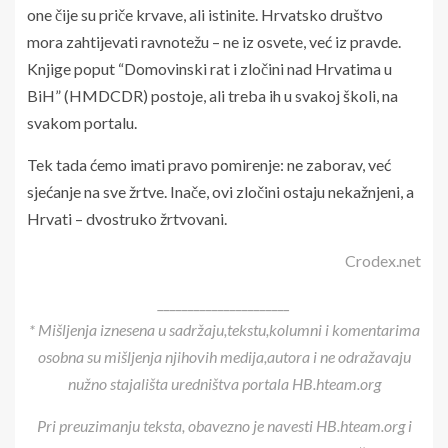
one čije su priče krvave, ali istinite. Hrvatsko društvo
mora zahtijevati ravnotežu – ne iz osvete, već iz pravde.
Knjige poput “Domovinski rat i zločini nad Hrvatima u
BiH” (HMDCDR) postoje, ali treba ih u svakoj školi, na
svakom portalu.
Tek tada ćemo imati pravo pomirenje: ne zaborav, već
sjećanje na sve žrtve. Inače, ovi zločini ostaju nekažnjeni, a
Hrvati – dvostruko žrtvovani.
Crodex.net
______________________
* Mišljenja iznesena u sadržaju,tekstu,kolumni i komentarima
osobna su mišljenja njihovih medija,autora i ne odražavaju
nužno stajališta uredništva portala HB.hteam.org
Pri preuzimanju teksta, obavezno je navesti HB.hteam.org i