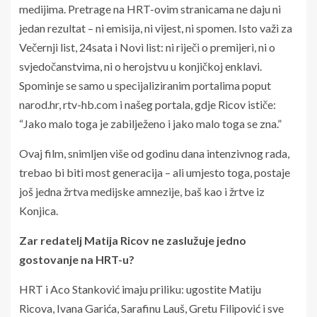
medijima. Pretrage na HRT-ovim stranicama ne daju ni
jedan rezultat – ni emisija, ni vijest, ni spomen. Isto važi za
Večernji list, 24sata i Novi list: ni riječi o premijeri, ni o
svjedočanstvima, ni o herojstvu u konjičkoj enklavi.
Spominje se samo u specijaliziranim portalima poput
narod.hr, rtv-hb.com i našeg portala, gdje Ricov ističe:
“Jako malo toga je zabilježeno i jako malo toga se zna.”
Ovaj film, snimljen više od godinu dana intenzivnog rada,
trebao bi biti most generacija – ali umjesto toga, postaje
još jedna žrtva medijske amnezije, baš kao i žrtve iz
Konjica.
Zar redatelj Matija Ricov ne zaslužuje jedno
gostovanje na HRT-u?
HRT i Aco Stanković imaju priliku: ugostite Matiju
Ricova, Ivana Garića, Sarafinu Lauš, Gretu Filipović i sve