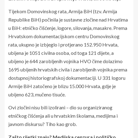
Tijekom Domovinskog rata, Armija BiH (tzv. Armija
Republike BiH) počinila je sustavne zločine nad Hrvatima
u BiH: etničko čišćenje, logore, silovanja, masakre. Prema
Hrvatskom dokumentacijskom centru Domovinskog
rata, ukupno je izbjeglo i protjerano 152.950 Hrvata,
ubijena je 1051 civilna osoba, od toga 121 dijete, a
ubijeno je 644 zarobljenih vojnika HVO čime dolazimo
1695 ubijenih hrvatskih civila i zarobljenih vojnika prema
dostupnoj historiografskoj dokumentaciji. U 331 logoru
Armije BiH zatočeno je blizu 15.000 Hrvata, gdje je
ubijeno 623, mučeno tisuće.
Ovi zločini nisu bili izolirani – dio su organiziranog
etničkog čišćenja ali u hrvatskim školama, medijima i
javnom diskursu? Tiho kao grob.
Zašto rijetki znaju? Medijska cenzura i političko