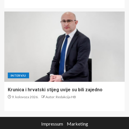
INTERVJU
Krunica i hrvatski stijeg uvije su bili zajedno
9. kolovoza 2026.
Autor: Redakcija HB
Impressum
Marketing