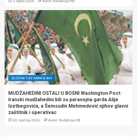
1. lipnja 2026.
Autor: Redakcija HB
ZLOČINI TZV ARMIJE BIH
MUDŽAHEDINI OSTALI U BOSNI Washington Post:
Iranski mudžahedini bili su paravojna garda Alije
Izetbegovića, a Šemsudin Mehmedović njihov glavni
zaštitnik i operativac
30. siječnja 2026.
Autor: Redakcija HB