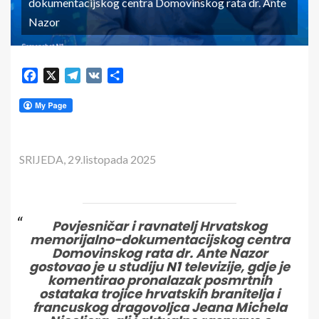
dokumentacijskog centra Domovinskog rata dr. Ante
Nazor
Facebook
X
Telegram
VK
Share
SRIJEDA, 29.listopada 2025
Povjesničar i ravnatelj Hrvatskog
memorijalno-dokumentacijskog centra
Domovinskog rata dr. Ante Nazor
gostovao je u studiju
N1
televizije, gdje je
komentirao pronalazak posmrtnih
ostataka trojice hrvatskih branitelja i
francuskog dragovoljca Jeana Michela