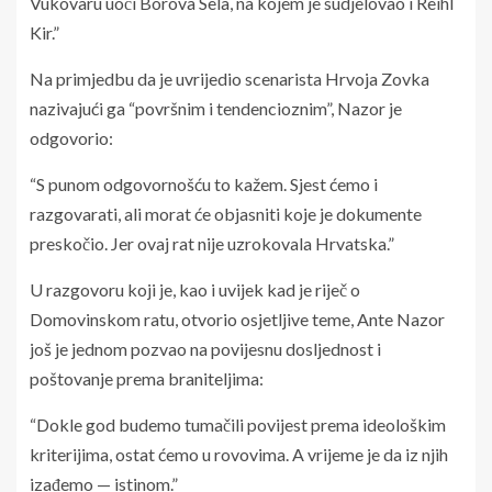
Vukovaru uoči Borova Sela, na kojem je sudjelovao i Reihl
Kir.”
Na primjedbu da je uvrijedio scenarista Hrvoja Zovka
nazivajući ga “površnim i tendencioznim”, Nazor je
odgovorio:
“S punom odgovornošću to kažem. Sjest ćemo i
razgovarati, ali morat će objasniti koje je dokumente
preskočio. Jer ovaj rat nije uzrokovala Hrvatska.”
U razgovoru koji je, kao i uvijek kad je riječ o
Domovinskom ratu, otvorio osjetljive teme, Ante Nazor
još je jednom pozvao na povijesnu dosljednost i
poštovanje prema braniteljima:
“Dokle god budemo tumačili povijest prema ideološkim
kriterijima, ostat ćemo u rovovima. A vrijeme je da iz njih
izađemo — istinom.”