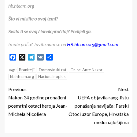
hb.hteam.org
Što vi mislite o ovoj temi?
Sviđa ti se ovaj članak,pročitaj? Podijeli ga.
Imate priču? Javite nam se na
HB.hteam.org@gmail.com
Facebook
X
Telegram
VK
Share
Branitelji
Domovinski rat
Dr. sc. Ante Nazor
Tags:
hb.hteam.org
Nacionalnoplus
Previous
Next
Nakon 34 godine pronađeni
UEFA objavila rang-listu
posmrtni ostaci heroja Jean-
ponašanja navijača: Farski
Michela Nicoliera
Otoci uzor Europe, Hrvatska
među najlošijima