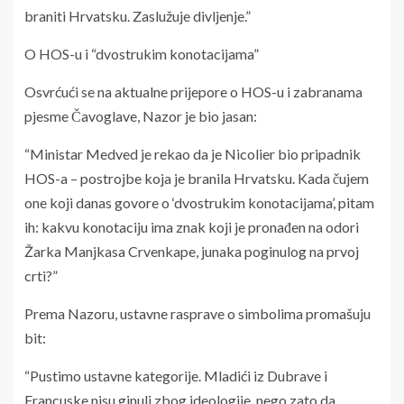
braniti Hrvatsku. Zaslužuje divljenje.”
O HOS-u i “dvostrukim konotacijama”
Osvrćući se na aktualne prijepore o HOS-u i zabranama
pjesme Čavoglave, Nazor je bio jasan:
“Ministar Medved je rekao da je Nicolier bio pripadnik
HOS-a – postrojbe koja je branila Hrvatsku. Kada čujem
one koji danas govore o ‘dvostrukim konotacijama’, pitam
ih: kakvu konotaciju ima znak koji je pronađen na odori
Žarka Manjkasa Crvenkape, junaka poginulog na prvoj
crti?”
Prema Nazoru, ustavne rasprave o simbolima promašuju
bit:
“Pustimo ustavne kategorije. Mladići iz Dubrave i
Francuske nisu ginuli zbog ideologije, nego zato da