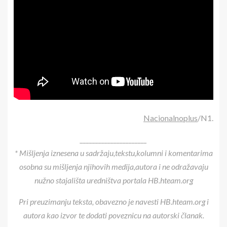
Nacionalnoplus
/N1.
______________________
* Mišljenja iznesena u sadržaju,tekstu,kolumni i komentarima
osobna su mišljenja njihovih medija,autora i ne odražavaju
nužno stajališta uredništva portala HB.hteam.org
Pri preuzimanju teksta, obavezno je navesti HB.hteam.org i
autora kao izvor te dodati poveznicu na autorski članak.