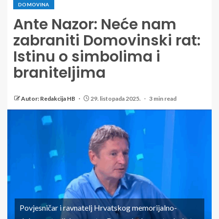
DOMOVINA
Ante Nazor: Neće nam
zabraniti Domovinski rat:
Istinu o simbolima i
braniteljima
Autor: Redakcija HB
29. listopada 2025.
3 min read
Povjesničar i ravnatelj Hrvatskog memorijalno-