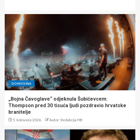
DOMOVINA
„Bojna Čavoglave“ odjeknula Šubićevcem:
Thompson pred 30 tisuća ljudi pozdravio hrvatske
branitelje
5. kolovoza 2026.
Autor: Redakcija HB