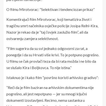
O filmu Mirotvorac: “Selektivan i tendenciozan prikaz”
Komentirajući film Mirotvorac, koji tematizira život i
tragičnu smrt načelnika osječke policije Josipa Reihl-Kira,
Nazor je rekao da je “taj čovjek zaslužio film”, ali da
ostvarenju zamjera selektivnost.
“Film sugerira da su svi jednako odgovorni za rat, a
ponegdje i da su Hrvati više krivi. To je potpuno pogrešno.
U filmu se čak provlači teza da bi rata možda i ne bilo da
se slušalo Kira i Boljkovca. To nije istina.”
Istaknuo je i kako film “površno koristi arhivsko gradivo”:
“Reći da je film baziran na arhivskim dokumentima nije
pogrešno, ali jest nepotpuno — jer su mnogi ključni
dokumenti izostavljeni. Recimo, nema sastanka u