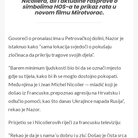
Nicoliera, ali i aktualne rasprave o
simbolima HOS-a te prikaz rata u
novom filmu Mirotvorac.
Govoreći o pronalascima u Petrovačkoj dolini, Nazor je
istaknuo kako “sama lokacija svjedoči o pokušaju
zločinaca da prikriju tragove svojih djela”.
“Barem minimum ljudskosti bio bi da se označi mjesto
gdje su tijela, kako bi ih se moglo dostojno pokopati.
Među njima je i Jean Michel Nicolier — mladić koji je
došao iz Francuske, prepoznao agresiju na Hrvatsku i
odlučio pomoći, kao što danas Ukrajince napada Rusija”,
rekao je Nazor.
Prisjetio se i Nicolierovih riječi za francusku televiziju:
“Rekao je da je s nama ‘u dobru i u zlu’. Došao je čista srca