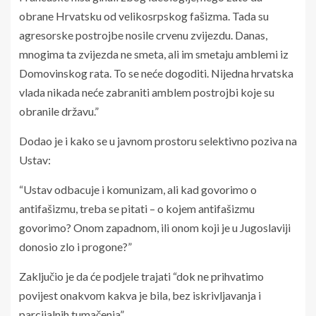
obrane Hrvatsku od velikosrpskog fašizma. Tada su
agresorske postrojbe nosile crvenu zvijezdu. Danas,
mnogima ta zvijezda ne smeta, ali im smetaju amblemi iz
Domovinskog rata. To se neće dogoditi. Nijedna hrvatska
vlada nikada neće zabraniti amblem postrojbi koje su
obranile državu.”
Dodao je i kako se u javnom prostoru selektivno poziva na
Ustav:
“Ustav odbacuje i komunizam, ali kad govorimo o
antifašizmu, treba se pitati – o kojem antifašizmu
govorimo? Onom zapadnom, ili onom koji je u Jugoslaviji
donosio zlo i progone?”
Zaključio je da će podjele trajati “dok ne prihvatimo
povijest onakvom kakva je bila, bez iskrivljavanja i
parcijalnih tumačenja”.