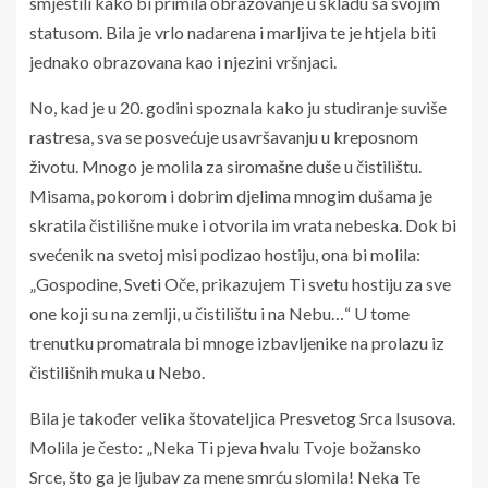
smjestili kako bi primila obrazovanje u skladu sa svojim
statusom. Bila je vrlo nadarena i marljiva te je htjela biti
jednako obrazovana kao i njezini vršnjaci.
No, kad je u 20. godini spoznala kako ju studiranje suviše
rastresa, sva se posvećuje usavršavanju u kreposnom
životu. Mnogo je molila za siromašne duše u čistilištu.
Misama, pokorom i dobrim djelima mnogim dušama je
skratila čistilišne muke i otvorila im vrata nebeska. Dok bi
svećenik na svetoj misi podizao hostiju, ona bi molila:
„Gospodine, Sveti Oče, prikazujem Ti svetu hostiju za sve
one koji su na zemlji, u čistilištu i na Nebu…“ U tome
trenutku promatrala bi mnoge izbavljenike na prolazu iz
čistilišnih muka u Nebo.
Bila je također velika štovateljica Presvetog Srca Isusova.
Molila je često: „Neka Ti pjeva hvalu Tvoje božansko
Srce, što ga je ljubav za mene smrću slomila! Neka Te