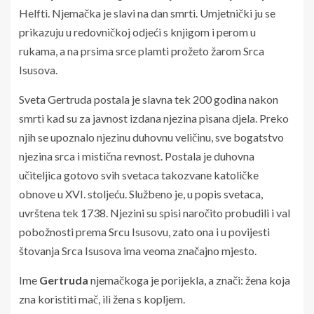
Helfti. Njemačka je slavi na dan smrti. Umjetnički ju se
prikazuju u redovničkoj odjeći s knjigom i perom u
rukama, a na prsima srce plamti prožeto žarom Srca
Isusova.
Sveta Gertruda postala je slavna tek 200 godina nakon
smrti kad su za javnost izdana njezina pisana djela. Preko
njih se upoznalo njezinu duhovnu veličinu, sve bogatstvo
njezina srca i mistična revnost. Postala je duhovna
učiteljica gotovo svih svetaca takozvane katoličke
obnove u XVI. stoljeću. Službeno je, u popis svetaca,
uvrštena tek 1738. Njezini su spisi naročito probudili i val
pobožnosti prema Srcu Isusovu, zato ona i u povijesti
štovanja Srca Isusova ima veoma značajno mjesto.
Ime
Gertruda
njemačkoga je porijekla, a znači: žena koja
zna koristiti mač, ili žena s kopljem.