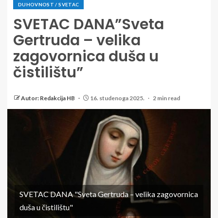
DUHOVNOST / SVETAC
SVETAC DANA”Sveta
Gertruda – velika
zagovornica duša u
čistilištu”
Autor: Redakcija HB
16. studenoga 2025.
2 min read
SVETAC DANA "Sveta Gertruda – velika zagovornica
duša u čistilištu"