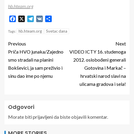
hb.hteam.org
Facebook
X
Telegram
VK
Share
hb.hteam.org
Svetac dana
Tags:
Previous
Next
Priča HVO junaka/Zajedno
VIDEO ICTY 16. studenoga
smo stradali na planini
2012. oslobođeni generali
Bokševici, ja sam preživio i
Gotovina i Markač –
sinu dao ime po njemu
hrvatski narod slavi na
ulicama gradova i sela!
Odgovori
Morate biti
prijavljeni
da biste objavili komentar.
MORE STORIES