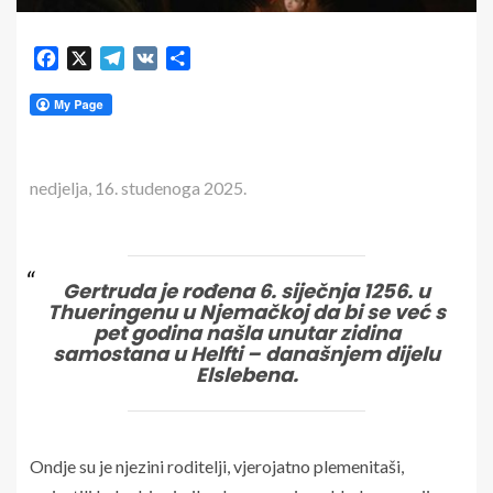
Facebook
X
Telegram
VK
Share
nedjelja, 16. studenoga 2025.
Gertruda je rođena 6. siječnja 1256. u
Thueringenu u Njemačkoj da bi se već s
pet godina našla unutar zidina
samostana u Helfti – današnjem dijelu
Elslebena.
Ondje su je njezini roditelji, vjerojatno plemenitaši,