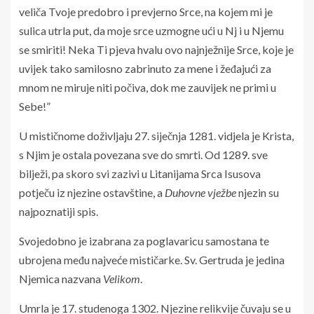
veliča Tvoje predobro i prevjerno Srce, na kojem mi je
sulica utrla put, da moje srce uzmogne ući u Nj i u Njemu
se smiriti! Neka Ti pjeva hvalu ovo najnježnije Srce, koje je
uvijek tako samilosno zabrinuto za mene i žeđajući za
mnom ne miruje niti počiva, dok me zauvijek ne primi u
Sebe!”
U mističnome doživljaju 27. siječnja 1281. vidjela je Krista,
s Njim je ostala povezana sve do smrti. Od 1289. sve
bilježi, pa skoro svi zazivi u Litanijama Srca Isusova
potječu iz njezine ostavštine, a
Duhovne vježbe
njezin su
najpoznatiji spis.
Svojedobno je izabrana za poglavaricu samostana te
ubrojena među najveće mističarke. Sv. Gertruda je jedina
Njemica nazvana
Velikom
.
Umrla je 17. studenoga 1302. Njezine relikvije čuvaju se u