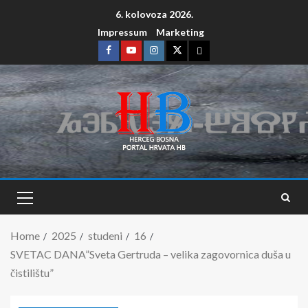
6. kolovoza 2026.
Impressum
Marketing
Home
2025
studeni
16
SVETAC DANA”Sveta Gertruda – velika zagovornica duša u
čistilištu”