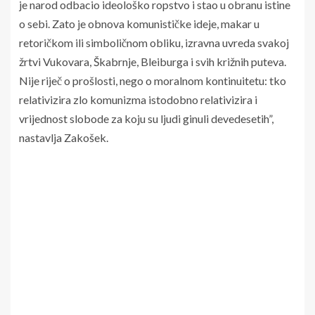
je narod odbacio ideološko ropstvo i stao u obranu istine
o sebi. Zato je obnova komunističke ideje, makar u
retoričkom ili simboličnom obliku, izravna uvreda svakoj
žrtvi Vukovara, Škabrnje, Bleiburga i svih križnih puteva.
Nije riječ o prošlosti, nego o moralnom kontinuitetu: tko
relativizira zlo komunizma istodobno relativizira i
vrijednost slobode za koju su ljudi ginuli devedesetih”,
nastavlja Zakošek.