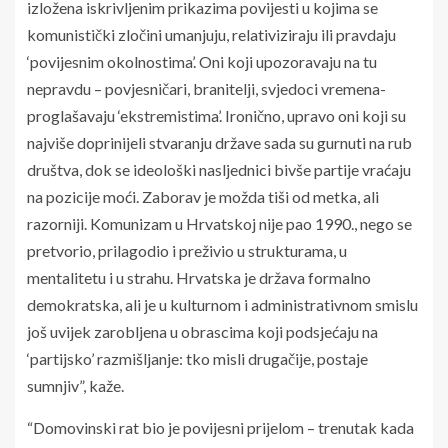
izložena iskrivljenim prikazima povijesti u kojima se
komunistički zločini umanjuju, relativiziraju ili pravdaju
‘povijesnim okolnostima’. Oni koji upozoravaju na tu
nepravdu – povjesničari, branitelji, svjedoci vremena-
proglašavaju ‘ekstremistima’. Ironično, upravo oni koji su
najviše doprinijeli stvaranju države sada su gurnuti na rub
društva, dok se ideološki nasljednici bivše partije vraćaju
na pozicije moći. Zaborav je možda tiši od metka, ali
razorniji. Komunizam u Hrvatskoj nije pao 1990., nego se
pretvorio, prilagodio i preživio u strukturama, u
mentalitetu i u strahu. Hrvatska je država formalno
demokratska, ali je u kulturnom i administrativnom smislu
još uvijek zarobljena u obrascima koji podsjećaju na
‘partijsko’ razmišljanje: tko misli drugačije, postaje
sumnjiv”, kaže.
“Domovinski rat bio je povijesni prijelom – trenutak kada