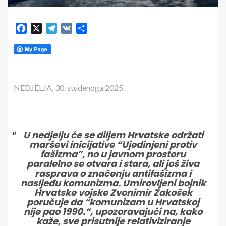
Facebook
X
Telegram
VK
Share
NEDJELJA, 30. studenoga 2025.
U nedjelju će se diljem Hrvatske održati
marševi inicijative “Ujedinjeni protiv
fašizma”, no u javnom prostoru
paralelno se otvara i stara, ali još živa
rasprava o značenju antifašizma i
nasljeđu komunizma. Umirovljeni bojnik
Hrvatske vojske Zvonimir Zakošek
poručuje da “komunizam u Hrvatskoj
nije pao 1990.”, upozoravajući na, kako
kaže, sve prisutnije relativiziranje