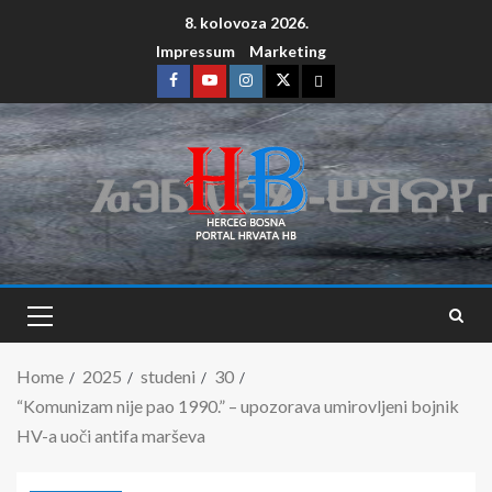
8. kolovoza 2026.
Impressum
Marketing
Home
2025
studeni
30
“Komunizam nije pao 1990.” – upozorava umirovljeni bojnik
HV-a uoči antifa marševa