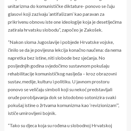
unitarizma do komunističke diktature- ponovo se čuju
glasovi koji zazivaju ‘antifašizam’ kao paravan za
prikrivenu obnovu iste one ideologije koja je desetljećima
zatirala hrvatsku slobodu”, započeo je Zakošek.
“Nakon sloma Jugoslavije i pobjede Hrvatske vojske,
činilo se da je povijesna lekcija konačno naučena: da nema
napretka bez istine, niti slobode bez sjećanja. No
posljednjih godina svjedočimo sustavnom pokušaju
rehabilitacije komunističkog nasljeđa – kroz obrazovni
sustav, medije, kulturu i politiku. U javnom prostoru
ponovo se veličaju simboli koji su nekoć predstavljali
oruđe porobljavanja dok se istodobno sotonizira svaki
pokušaj istine o žrtvama komunizma kao ‘revizionizam’”,
ističe umirovljeni bojnik.
“Tako su djeca koja su rođena u slobodnoj Hrvatskoj