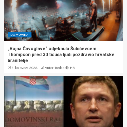
DOMOVINA
„Bojna Čavoglave“ odjeknula Šubićevcem:
Thompson pred 30 tisuća ljudi pozdravio hrvatske
branitelje
5. kolovoza 2026.
Autor: Redakcija HB