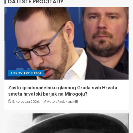
DA LI STE PROČITALI?
LOPOVI I POLITIKA
Zašto gradonačelniku glavnog Grada svih Hrvata
smeta hrvatski barjak na Mirogoju?
8. kolovoza 2026.
Autor: Redakcija HB