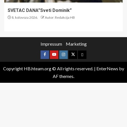
SVETAC DANA”Sveti Dominik”
8. kolovoza 2026.
Autor: Redakcija HB
Impressum
Marketing
Copyright HB.hteam.org © All rights reserved.
|
EnterNews
by
AF themes.