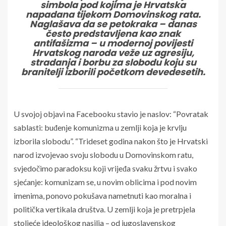
simbola pod kojima je Hrvatska
napadana tijekom Domovinskog rata.
Naglašava da se petokraka – danas
često predstavljena kao znak
antifašizma – u modernoj povijesti
Hrvatskog naroda veže uz agresiju,
stradanja i borbu za slobodu koju su
branitelji izborili početkom devedesetih.
U svojoj objavi na Facebooku stavio je naslov: “Povratak
sablasti: buđenje komunizma u zemlji koja je krvlju
izborila slobodu”. “Trideset godina nakon što je Hrvatski
narod izvojevao svoju slobodu u Domovinskom ratu,
svjedočimo paradoksu koji vrijeđa svaku žrtvu i svako
sjećanje: komunizam se, u novim oblicima i pod novim
imenima, ponovo pokušava nametnuti kao moralna i
politička vertikala društva. U zemlji koja je pretrpjela
stoljeće ideološkog nasilja – od jugoslavenskog