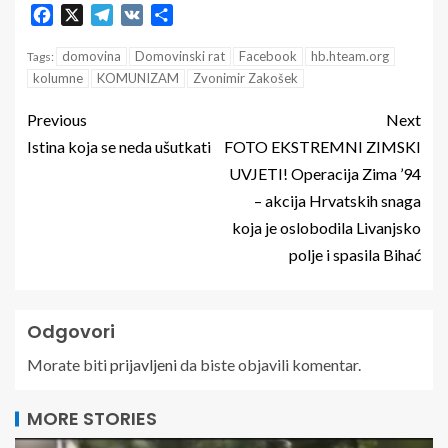
Facebook
X
Telegram
VK
Share
domovina
Domovinski rat
Facebook
hb.hteam.org
Tags:
kolumne
KOMUNIZAM
Zvonimir Zakošek
Previous
Next
Istina koja se neda ušutkati
FOTO EKSTREMNI ZIMSKI
UVJETI! Operacija Zima ’94
– akcija Hrvatskih snaga
koja je oslobodila Livanjsko
polje i spasila Bihać
Odgovori
Morate biti
prijavljeni
da biste objavili komentar.
MORE STORIES