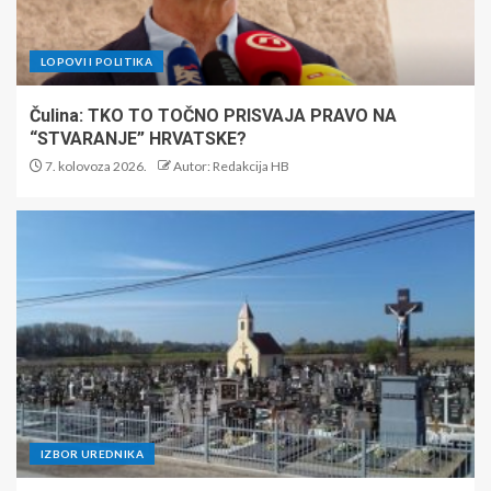
LOPOVI I POLITIKA
Čulina: TKO TO TOČNO PRISVAJA PRAVO NA
“STVARANJE” HRVATSKE?
7. kolovoza 2026.
Autor: Redakcija HB
IZBOR UREDNIKA