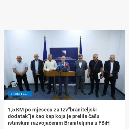
BRANITELJI
1,5 KM po mjesecu za tzv“braniteljski
dodatak“je kao kap koja je prelila čašu
istinskim razvojačenim Braniteljima u FBiH