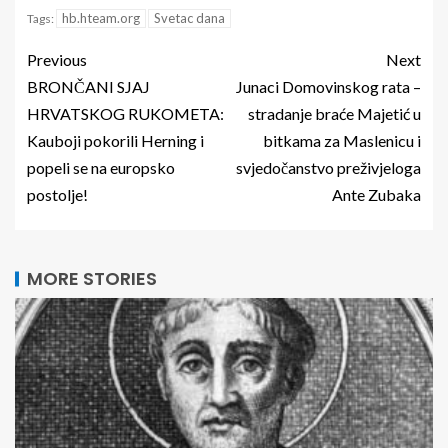
hb.hteam.org
Svetac dana
Tags:
Previous
Next
BRONČANI SJAJ
Junaci Domovinskog rata –
HRVATSKOG RUKOMETA:
stradanje braće Majetić u
Kauboji pokorili Herning i
bitkama za Maslenicu i
popeli se na europsko
svjedočanstvo preživjeloga
postolje!
Ante Zubaka
MORE STORIES