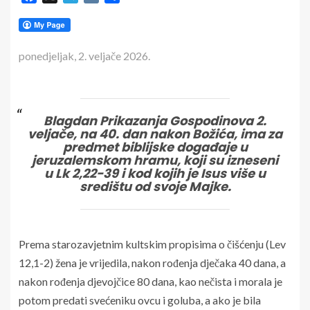
ponedjeljak, 2. veljače 2026.
Blagdan Prikazanja Gospodinova 2.
veljače, na 40. dan nakon Bo­žića, ima za
predmet biblijske događaje u
jeruzalemskom hramu, koji su izneseni
u Lk 2,22-39 i kod kojih je Isus više u
središtu od svoje Majke.
Prema starozavjetnim kultskim propisima o čišćenju (Lev
12,1-2) žena je vrijedila, nakon rođenja dječaka 40 dana, a
nakon rođenja djevojčice 80 dana, kao nečista i morala je
potom predati svećeniku ovcu i goluba, a ako je bila