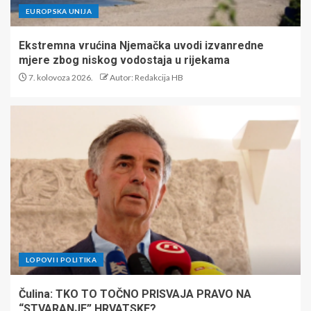
EUROPSKA UNIJA
Ekstremna vrućina Njemačka uvodi izvanredne
mjere zbog niskog vodostaja u rijekama
7. kolovoza 2026.
Autor: Redakcija HB
LOPOVI I POLITIKA
Čulina: TKO TO TOČNO PRISVAJA PRAVO NA
“STVARANJE” HRVATSKE?