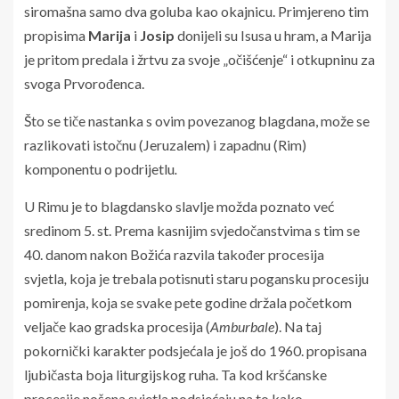
siromašna samo dva goluba kao okajnicu. Primjereno tim
propisi­ma
Marija
i
Josip
donijeli su Isusa u hram, a Marija
je pritom predala i žrtvu za svoje „očišćenje“ i otkupninu za
svoga Prvorođenca.
Što se tiče nastanka s ovim povezanog blagdana, može se
razlikovati istočnu (Jeruzalem) i zapadnu (Rim)
komponentu o podri­jetlu
.
U Rimu je to blagdansko slavlje možda poznato već
sredinom 5. st. Prema kasnijim svjedočanstvima s tim se
40. danom nakon Božića razvila također procesija
svjetla
,
koja je trebala potisnuti staru pogan­sku procesiju
pomirenja, koja se svake pete godine držala početkom
veljače kao gradska procesija (
Amburbale
). Na taj
pokornički karakter podsjećala je još do 1960. propisana
ljubičasta boja liturgijskog ruha. Ta kod kršćanske
procesije nošena svjetla podsjećaju na to kako