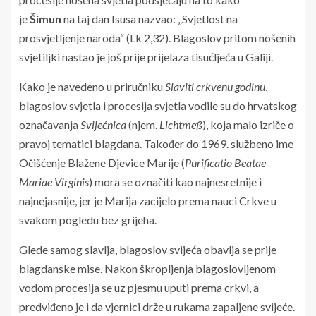
je
Šimun
na taj dan Isusa nazvao: „Svjetlost na
prosvjetljenje naroda“ (Lk 2,32). Blagoslov pritom nošenih
svjetiljki nastao je još prije prijelaza tisućljeća u Galiji.
Kako je navedeno u priručniku
Slaviti crkvenu godinu
,
blagoslov svjetla i procesija svjetla vodile su do hrvatskog
označavanja
Svijećnica
(njem.
Lichtmeß
), koja malo izriče o
pravoj tematici blagdana. Također do 1969. službeno ime
Očišćenje Blažene Djevice Marije (
Purificatio
Beatae
Mariae
Virginis
) mora se označiti kao najnesretnije i
najnejasnije, jer je Marija zacijelo prema nauci Crkve u
svakom pogledu bez grijeha.
Glede samog slavlja, blagoslov svijeća obavlja se prije
blagdanske mise. Nakon škropljenja blagoslovljenom
vodom procesija se uz pjesmu uputi prema crkvi, a
predviđeno je i da vjernici drže u rukama zapaljene svijeće.