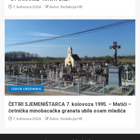
7. kolovoza 2026.
Autor: Redakcija HB
IZBOR UREDNIKA
ČETIRI SJEMENIŠTARCA 7. kolovoza 1995. – Matići –
četnička minobacačka granata ubila osam mladića
7. kolovoza 2026.
Autor: Redakcija HB