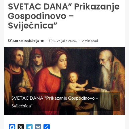
SVETAC DANA” Prikazanje
Gospodinovo –
Svijećnica”
Autor: Redakcija HB
2. veljače 2026.
2 min read
SVETAC DANA "Prikazanje Gospodinovo –
Svijećnica"
Facebook
X
Telegram
VK
Share