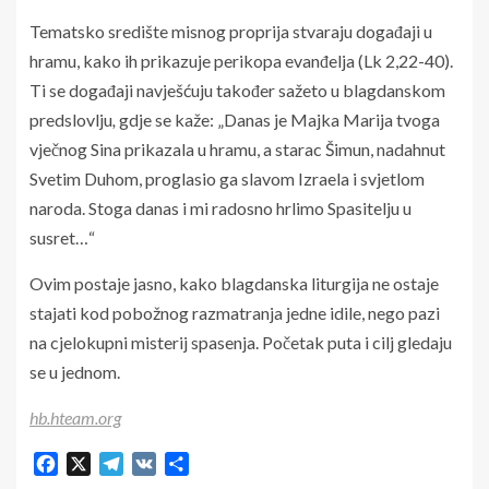
Tematsko središte misnog proprija stvaraju događaji u
hramu, kako ih prikazuje perikopa evanđelja (Lk 2,22-40).
Ti se događaji navješćuju također sažeto u blagdan­skom
predslovlju
,
gdje se kaže: „Danas je Majka Marija tvoga
vječnog Sina prikazala u hramu, a starac Šimun, nadahnut
Svetim Duhom, proglasio ga slavom Izraela i svjetlom
naroda. Stoga danas i mi radosno hrlimo Spasitelju u
susret…“
Ovim postaje jasno, kako blagdanska liturgija ne ostaje
stajati kod pobožnog razmatranja jedne idile, nego pazi
na cjelokupni misterij spasenja. Početak puta i cilj gledaju
se u jednom.
hb.hteam.org
Facebook
X
Telegram
VK
Share