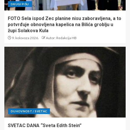
DRUGI PIŠU
FOTO Sela ispod Zec planine nisu zaboravljena, a to
potvrđuje obnovljena kapelica na Bilića groblju u
župi Solakova Kula
9. kolovoza 2026.
Autor: Redakcija HB
DUHOVNOST / SVETAC
SVETAC DANA “Sveta Edith Stein”