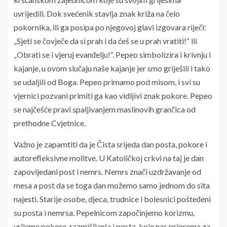
uvrijedili. Dok svećenik stavlja znak križa na čelo
pokornika, ili ga posipa po njegovoj glavi izgovara riječi:
„Sjeti se čovječe da si prah i da ćeš se u prah vratiti!“ ili
„Obrati se i vjeruj evanđelju!“. Pepeo simbolizira i krivnju i
kajanje, u ovom slučaju naše kajanje jer smo griješili i tako
se udaljili od Boga. Pepeo primamo pod misom, i svi su
vjernici pozvani primiti ga kao vidljivi znak pokore. Pepeo
se najčešće pravi spaljivanjem maslinovih grančica od
prethodne Cvjetnice.
Važno je zapamtiti da je Čista srijeda dan posta, pokore i
autorefleksivne molitve. U Katoličkoj crkvi na taj je dan
zapovijedani post i nemrs. Nemrs znači uzdržavanje od
mesa a post da se toga dan možemo samo jednom do sita
najesti. Starije osobe, djeca, trudnice i bolesnici pošteđeni
su posta i nemrsa. Pepelnicom započinjemo korizmu,
vrijeme pokore, razmišljanja i posta, koje nas priprema za