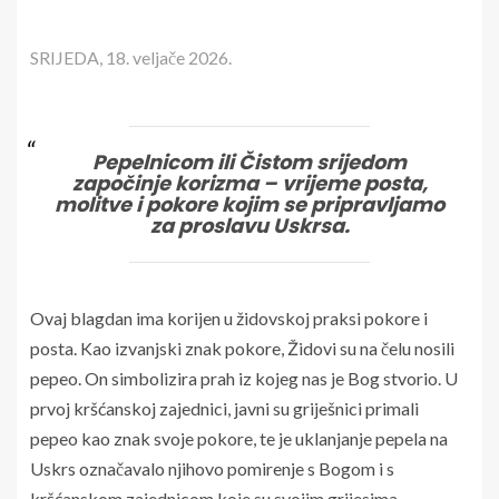
SRIJEDA, 18. veljače 2026.
Pepelnicom ili Čistom srijedom
započinje korizma – vrijeme posta,
molitve i pokore kojim se pripravljamo
za proslavu Uskrsa.
Ovaj blagdan ima korijen u židovskoj praksi pokore i
posta. Kao izvanjski znak pokore, Židovi su na čelu nosili
pepeo. On simbolizira prah iz kojeg nas je Bog stvorio. U
prvoj kršćanskoj zajednici, javni su griješnici primali
pepeo kao znak svoje pokore, te je uklanjanje pepela na
Uskrs označavalo njihovo pomirenje s Bogom i s
kršćanskom zajednicom koje su svojim grijesima