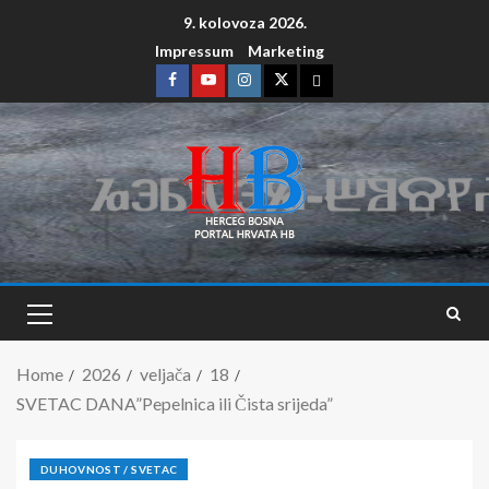
9. kolovoza 2026.
Impressum
Marketing
Home
2026
veljača
18
SVETAC DANA”Pepelnica ili Čista srijeda”
DUHOVNOST / SVETAC