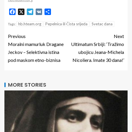
Facebook
X
Telegram
VK
Share
hb.hteam.org
Pepelnica ili Čista srijeda
Svetac dana
Tags:
Previous
Next
Moralni mamurluk Dragane
Ultimatum Srbiji: ‘Tražimo
Jeckov – Selektivna istina
ubojicu Jeana-Michela
pod maskom etno-biznisa
Nicoliera. Imate 30 dana!’
MORE STORIES