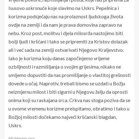
Isusovo uskrsnuće koje slavimo na Uskrs. Pepelnica i
korizma podsjećaju nas na prolaznost ljudskoga života
ovdje na zemlji i da nam je prava domovina zapravo na
nebu. Kroz post, molitvu i djela milosrđa nastojimo biti
bolji ljudi i kršćani i tako se pripremiti za Kristov dolazak
ali i već sada na zemlji ostvarivati Njegovo Kraljevstvo.
Iako je korizma koju danas započinjemo vrijeme
ozbiljnosti i razmišljanja o svojim grijesima, nikako ne
smijemo dopustiti da nas promišljanje o vlastitoj grešnosti
dovede u očaj. Naprotiv, trebali bismo se uzdati u Božju
neizmjernu milost i biti sigurni u Njegovu želju da oprosti
onima koji su raskajana srca. Crkva nas stoga poziva da se
u ovome vremenu korizme preispitamo, obratimo i tako u
Božjoj milosti dočekamo najveći kršćanski blagdan,
Uskrs.
hb.hteam.org