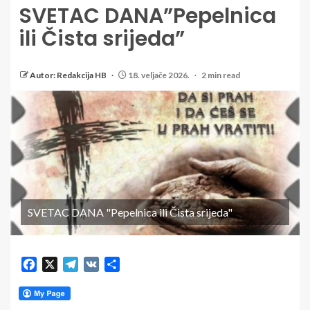
SVETAC DANA”Pepelnica
ili Čista srijeda”
Autor: Redakcija HB
18. veljače 2026.
2 min read
SVETAC DANA "Pepelnica ili Čista srijeda"
Facebook
X
Telegram
VK
Share