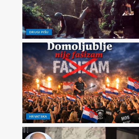
DRUGI PIŠU
HRVATSKA