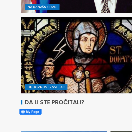
NA DANAŠNJI DAN
DUHOVNOST / SVETAC
DA LI STE PROČITALI?