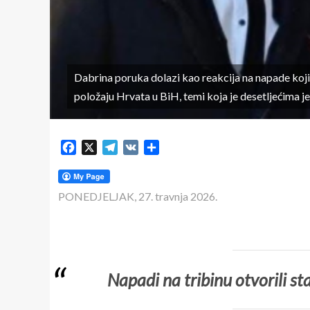
Dabrina poruka dolazi kao reakcija na napade koji s
položaju Hrvata u BiH, temi koja je desetljećima jed
Facebook
X
Telegram
VK
Share
PONEDJELJAK, 27. travnja 2026.
Napadi na tribinu otvorili s