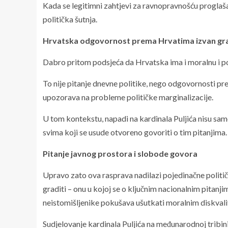
Kada se legitimni zahtjevi za ravnopravnošću proglašav
politička šutnja.
Hrvatska odgovornost prema Hrvatima izvan gr
Dabro pritom podsjeća da Hrvatska ima i moralnu i pol
To nije pitanje dnevne politike, nego odgovornosti prem
upozorava na probleme političke marginalizacije.
U tom kontekstu, napadi na kardinala Puljića nisu sa
svima koji se usude otvoreno govoriti o tim pitanjima.
Pitanje javnog prostora i slobode govora
Upravo zato ova rasprava nadilazi pojedinačne politi
graditi – onu u kojoj se o ključnim nacionalnim pitanji
neistomišljenike pokušava ušutkati moralnim diskvali
Sudjelovanje kardinala Puljića na međunarodnoj tribini 