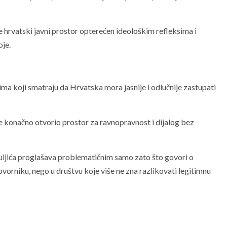
e hrvatski javni prostor opterećen ideološkim refleksima i
oje.
ma koji smatraju da Hrvatska mora jasnije i odlučnije zastupati
se konačno otvorio prostor za ravnopravnost i dijalog bez
Puljića proglašava problematičnim samo zato što govori o
ovorniku, nego u društvu koje više ne zna razlikovati legitimnu