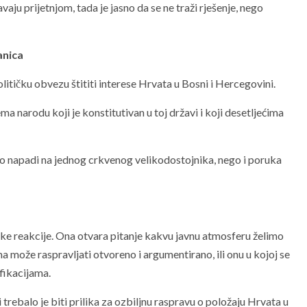
aju prijetnjom, tada je jasno da se ne traži rješenje, nego
anica
itičku obvezu štititi interese Hrvata u Bosni i Hercegovini.
a narodu koji je konstitutivan u toj državi i koji desetljećima
mo napadi na jednog crkvenog velikodostojnika, nego i poruka
čke reakcije. Ona otvara pitanje kakvu javnu atmosferu želimo
ma može raspravljati otvoreno i argumentirano, ili onu u kojoj se
fikacijama.
trebalo je biti prilika za ozbiljnu raspravu o položaju Hrvata u