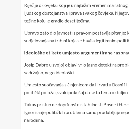
Riječ je o čovjeku koji je u najtežim vremenima ratnog 
ljudskog dostojanstva i prava svakog čovjeka. Njegov a
težine koju je gradio desetljećima.
Upravo zato dio javnosti s pravom postavlja pitanje:
sudjelovanja na tribini koja se bavila legitimnim polit
Ideološke etikete umjesto argumentirane raspra
Josip Dabro u svojoj objavi vrlo jasno detektira prob
sadržajno, nego ideološki.
Umjesto suočavanja s činjenicom da Hrvati u Bosni i
politički položaj, svaki pokušaj da se ta tema ozbiljno
Takav pristup ne doprinosi ni stabilnosti Bosne i Herce
ignoriranje političkih problema samo produbljuje ne
narodima.