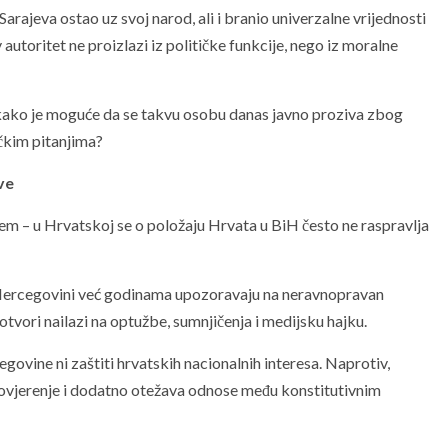
Sarajeva ostao uz svoj narod, ali i branio univerzalne vrijednosti
utoritet ne proizlazi iz političke funkcije, nego iz moralne
 kako je moguće da se takvu osobu danas javno proziva zbog
ičkim pitanjima?
ve
lem – u Hrvatskoj se o položaju Hrvata u BiH često ne raspravlja
 Hercegovini već godinama upozoravaju na neravnopravan
 otvori nailazi na optužbe, sumnjičenja i medijsku hajku.
govine ni zaštiti hrvatskih nacionalnih interesa. Naprotiv,
povjerenje i dodatno otežava odnose među konstitutivnim