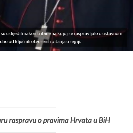
u uslijedili nakon tribine na kojoj se raspravljalo o ustavnom
no od ključnih otvorenih pitanja u regiji.
taru raspravu o pravima Hrvata u BiH