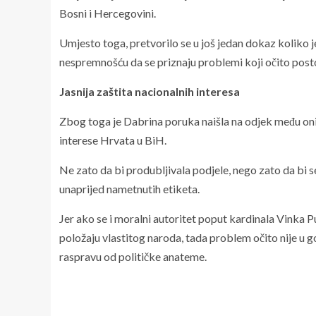
Bosni i Hercegovini.
Umjesto toga, pretvorilo se u još jedan dokaz koliko j
nespremnošću da se priznaju problemi koji očito post
Jasnija zaštita nacionalnih interesa
Zbog toga je Dabrina poruka naišla na odjek među oni
interese Hrvata u BiH.
Ne zato da bi produbljivala podjele, nego zato da bi 
unaprijed nametnutih etiketa.
Jer ako se i moralni autoritet poput kardinala Vinka 
položaju vlastitog naroda, tada problem očito nije u g
raspravu od političke anateme.