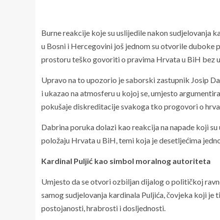
Burne reakcije koje su uslijedile nakon sudjelovanja k
u Bosni i Hercegovini još jednom su otvorile duboke po
prostoru teško govoriti o pravima Hrvata u BiH bez u
Upravo na to upozorio je saborski zastupnik Josip Dabr
i ukazao na atmosferu u kojoj se, umjesto argumentiran
pokušaje diskreditacije svakoga tko progovori o hrva
Dabrina poruka dolazi kao reakcija na napade koji su u
položaju Hrvata u BiH, temi koja je desetljećima jedno 
Kardinal Puljić kao simbol moralnog autoriteta
Umjesto da se otvori ozbiljan dijalog o političkoj rav
samog sudjelovanja kardinala Puljića, čovjeka koji je
postojanosti, hrabrosti i dosljednosti.