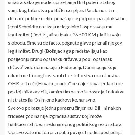
smatra kako je model upravljanja BiH putem stalnog
vanjskog tutorstva politički iscrpljen. Paralelno s tim,
domaće političke elite ponašaju se potpuno paradoksalno,
jedni Schmidta nazivaju nelegalnim i osporavaju mu
legitimitet (Dodik), ali su ipak s 36 500 KM platili svoju
slobodu, čime su de facto, pognute glave priznali njegov
legitimitet. Drugi (Bošnjaci) ga predstavljaju kao
posljednju branu opstanku države, a pod „opstanak
države“ vide dominaciju u Federaciji. Dominaciju koju
nikada ne bi mogli ostvariti bez tutorstva i mentorstva
OHR-a. Treći (Hrvati) „mudro“ nemaju stava, jer kada ne
postoji nikakav cilj, samim tim ne može postojati nikakva
ni strategija. Osim one kadrovske, naravno.
Sve ovo pokazuje jednu poraznu činjenicu, BiH ni nakon
trideset godina nije izgradila sustav koji može
funkcionirati bez međunarodnog političkog respiratora.
Upravo zato možda prvi put u povijesti jedna posljednja