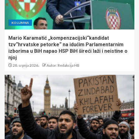
KOLUMNA
Mario Karamatić „kompenzacijski“kandidat
tzv“hrvatske petorke“ na idućim Parlamentarnim
izborima u BiH napao HSP BiH šireći laži i neistine o
njoj
28. srpnja 2026.
Autor: Redakcija HB