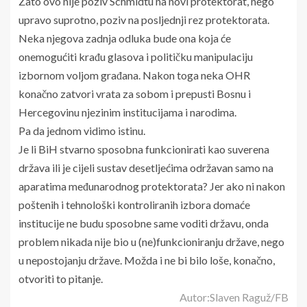
Zato ovo nije poziv Schmidtu na novi protektorat, nego
upravo suprotno, poziv na posljednji rez protektorata.
Neka njegova zadnja odluka bude ona koja će
onemogućiti krađu glasova i političku manipulaciju
izbornom voljom građana. Nakon toga neka OHR
konačno zatvori vrata za sobom i prepusti Bosnu i
Hercegovinu njezinim institucijama i narodima.
Pa da jednom vidimo istinu.
Je li BiH stvarno sposobna funkcionirati kao suverena
država ili je cijeli sustav desetljećima održavan samo na
aparatima međunarodnog protektorata? Jer ako ni nakon
poštenih i tehnološki kontroliranih izbora domaće
institucije ne budu sposobne same voditi državu, onda
problem nikada nije bio u (ne)funkcioniranju države, nego
u nepostojanju države. Možda i ne bi bilo loše, konačno,
otvoriti to pitanje.
Autor:Slaven Raguž/FB