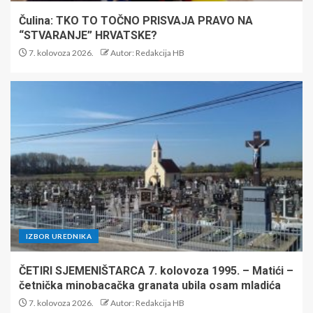
Čulina: TKO TO TOČNO PRISVAJA PRAVO NA
“STVARANJE” HRVATSKE?
7. kolovoza 2026.
Autor: Redakcija HB
IZBOR UREDNIKA
ČETIRI SJEMENIŠTARCA 7. kolovoza 1995. – Matići –
četnička minobacačka granata ubila osam mladića
7. kolovoza 2026.
Autor: Redakcija HB