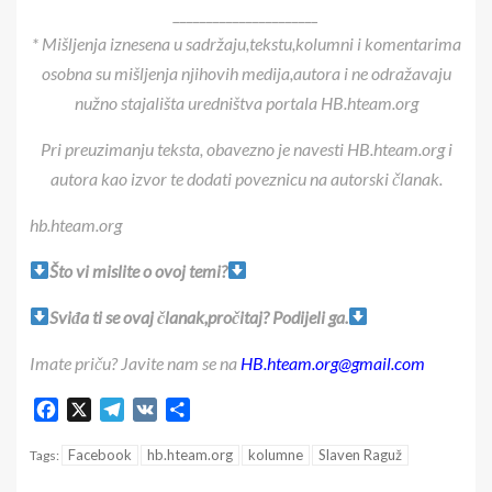
______________________
* Mišljenja iznesena u sadržaju,tekstu,kolumni i komentarima
osobna su mišljenja njihovih medija,autora i ne odražavaju
nužno stajališta uredništva portala HB.hteam.org
Pri preuzimanju teksta, obavezno je navesti HB.hteam.org i
autora kao izvor te dodati poveznicu na autorski članak.
hb.hteam.org
Što vi mislite o ovoj temi?
Sviđa ti se ovaj članak,pročitaj? Podijeli ga.
Imate priču? Javite nam se na
HB.hteam.org@gmail.com
Facebook
X
Telegram
VK
Share
Facebook
hb.hteam.org
kolumne
Slaven Raguž
Tags: