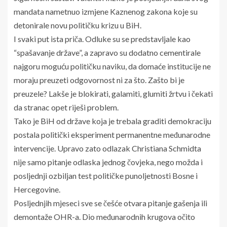
mandata nametnuo izmjene Kaznenog zakona koje su
detonirale novu političku krizu u BiH.
I svaki put ista priča. Odluke su se predstavljale kao
“spašavanje države”, a zapravo su dodatno cementirale
najgoru moguću političku naviku, da domaće institucije ne
moraju preuzeti odgovornost ni za što. Zašto bi je
preuzele? Lakše je blokirati, galamiti, glumiti žrtvu i čekati
da stranac opet riješi problem.
Tako je BiH od države koja je trebala graditi demokraciju
postala politički eksperiment permanentne međunarodne
intervencije. Upravo zato odlazak Christiana Schmidta
nije samo pitanje odlaska jednog čovjeka, nego možda i
posljednji ozbiljan test političke punoljetnosti Bosne i
Hercegovine.
Posljednjih mjeseci sve se češće otvara pitanje gašenja ili
demontaže OHR-a. Dio međunarodnih krugova očito