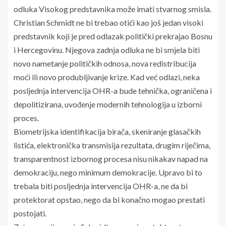
odluka Visokog predstavnika može imati stvarnog smisla.
Christian Schmidt ne bi trebao otići kao još jedan visoki
predstavnik koji je pred odlazak politički prekrajao Bosnu
i Hercegovinu. Njegova zadnja odluka ne bi smjela biti
novo nametanje političkih odnosa, nova redistribucija
moći ili novo produbljivanje krize. Kad već odlazi, neka
posljednja intervencija OHR-a bude tehnička, ograničena i
depolitizirana, uvođenje modernih tehnologija u izborni
proces.
Biometrijska identifikacija birača, skeniranje glasačkih
listića, elektronička transmisija rezultata, drugim riječima,
transparentnost izbornog procesa nisu nikakav napad na
demokraciju, nego minimum demokracije. Upravo bi to
trebala biti posljednja intervencija OHR-a, ne da bi
protektorat opstao, nego da bi konačno mogao prestati
postojati.