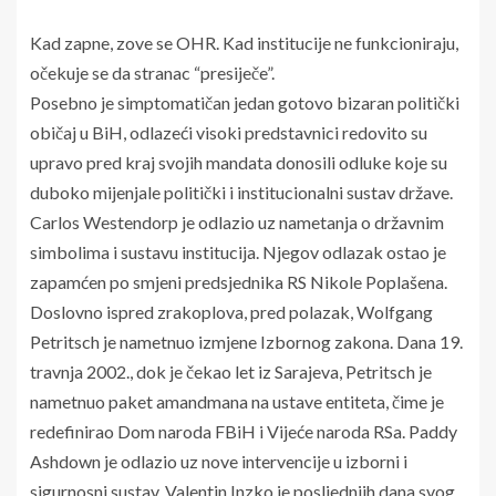
Kad zapne, zove se OHR. Kad institucije ne funkcioniraju,
očekuje se da stranac “presiječe”.
Posebno je simptomatičan jedan gotovo bizaran politički
običaj u BiH, odlazeći visoki predstavnici redovito su
upravo pred kraj svojih mandata donosili odluke koje su
duboko mijenjale politički i institucionalni sustav države.
Carlos Westendorp je odlazio uz nametanja o državnim
simbolima i sustavu institucija. Njegov odlazak ostao je
zapamćen po smjeni predsjednika RS Nikole Poplašena.
Doslovno ispred zrakoplova, pred polazak, Wolfgang
Petritsch je nametnuo izmjene Izbornog zakona. Dana 19.
travnja 2002., dok je čekao let iz Sarajeva, Petritsch je
nametnuo paket amandmana na ustave entiteta, čime je
redefinirao Dom naroda FBiH i Vijeće naroda RSa. Paddy
Ashdown je odlazio uz nove intervencije u izborni i
sigurnosni sustav. Valentin Inzko je posljednjih dana svog