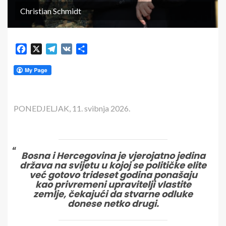
Christian Schmidt
Facebook
X
Telegram
VK
Share
PONEDJELJAK, 11. svibnja 2026.
Bosna i Hercegovina je vjerojatno jedina
država na svijetu u kojoj se političke elite
već gotovo trideset godina ponašaju
kao privremeni upravitelji vlastite
zemlje, čekajući da stvarne odluke
donese netko drugi.