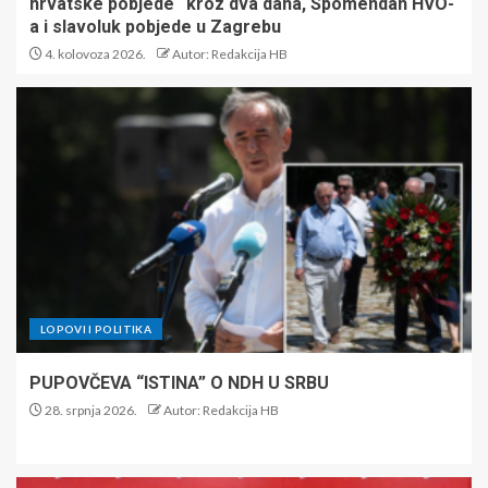
hrvatske pobjede“ kroz dva dana, Spomendan HVO-
a i slavoluk pobjede u Zagrebu
4. kolovoza 2026.
Autor: Redakcija HB
LOPOVI I POLITIKA
PUPOVČEVA “ISTINA” O NDH U SRBU
28. srpnja 2026.
Autor: Redakcija HB