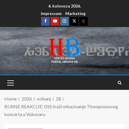
6. kolovoza 2026.
Impressum
Marketing
Home
2026
svibanj
28
BURNE REAKCIJE: DSS traži otkazivanje Thompsonovog
koncerta u Vukovaru