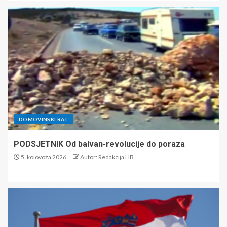
DOMOVINSKI RAT
PODSJETNIK Od balvan-revolucije do poraza
5. kolovoza 2026.
Autor: Redakcija HB