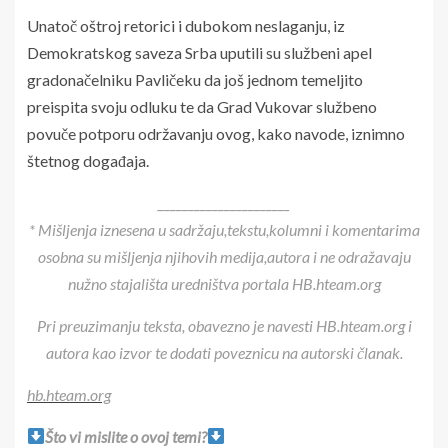
Unatoč oštroj retorici i dubokom neslaganju, iz
Demokratskog saveza Srba uputili su službeni apel
gradonačelniku Pavličeku da još jednom temeljito
preispita svoju odluku te da Grad Vukovar službeno
povuče potporu održavanju ovog, kako navode, iznimno
štetnog događaja.
______________________
* Mišljenja iznesena u sadržaju,tekstu,kolumni i komentarima
osobna su mišljenja njihovih medija,autora i ne odražavaju
nužno stajališta uredništva portala HB.hteam.org
Pri preuzimanju teksta, obavezno je navesti HB.hteam.org i
autora kao izvor te dodati poveznicu na autorski članak.
hb.hteam.org
Što vi mislite o ovoj temi?