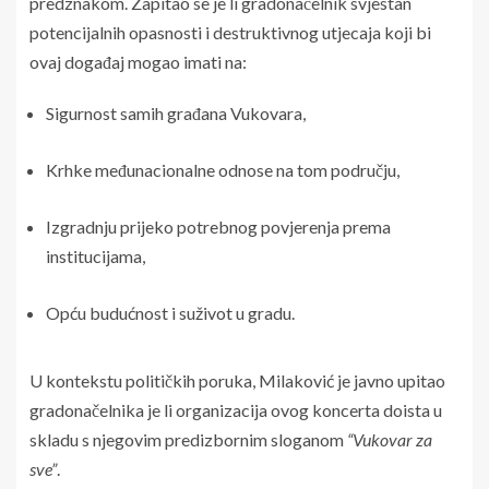
predznakom. Zapitao se je li gradonačelnik svjestan
potencijalnih opasnosti i destruktivnog utjecaja koji bi
ovaj događaj mogao imati na:
Sigurnost samih građana Vukovara,
Krhke međunacionalne odnose na tom području,
Izgradnju prijeko potrebnog povjerenja prema
institucijama,
Opću budućnost i suživot u gradu.
U kontekstu političkih poruka, Milaković je javno upitao
gradonačelnika je li organizacija ovog koncerta doista u
skladu s njegovim predizbornim sloganom
“Vukovar za
sve”
.