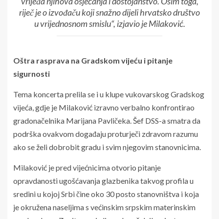
vrijeđa njihova osjećanja i dostojanstvo. Osim toga,
riječ je o izvođaču koji snažno dijeli hrvatsko društvo
u vrijednosnom smislu“, izjavio je Milaković.
Oštra rasprava na Gradskom vijeću i pitanje
sigurnosti
Tema koncerta prelila se i u klupe vukovarskog Gradskog
vijeća, gdje je Milaković izravno verbalno konfrontirao
gradonačelnika Marijana Pavličeka. Šef DSS-a smatra da
podrška ovakvom događaju proturječi zdravom razumu
ako se želi dobrobit gradu i svim njegovim stanovnicima.
Milaković je pred vijećnicima otvorio pitanje
opravdanosti ugošćavanja glazbenika takvog profila u
sredini u kojoj Srbi čine oko 30 posto stanovništva i koja
je okružena naseljima s većinskim srpskim materinskim