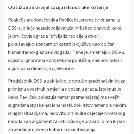
Optužbe za trivijalizaciju i dvostruke kriterije
Reakcija gradonačelnika Pavličeka, prema tvrdnjama iz
DSS-a, bila je nezadovoljavajuća. Milaković navodi kako
je prvi čovjek grada “trivijalizirao cijelu stvar”,
pokušavajući koncert prikazati isključivo kao običan
humanitarno-glazbeni događaj. Time je, smatraju u DSS-u,
svjesno ignorirana kompleksna politička, međunarodna i
sigurnosna dimenzija cijele priče.
Predsjednik DSS-a zaključno je optužio gradonačelnika za
primjenu dvostrukih mjerila u vođenju grada. Istaknuo je
kako Pavliček pokazuje nemar prema osjećajima svojih
sugrađana srpske nacionalnosti, dok istovremeno, u nekim
drugim situacijama, redovito artikulira osjećaje hrvatskog
naroda kao argument za uskraćivanje prava Srbima ili pak
za ukidanje njihovih kulturnih manifestacija.