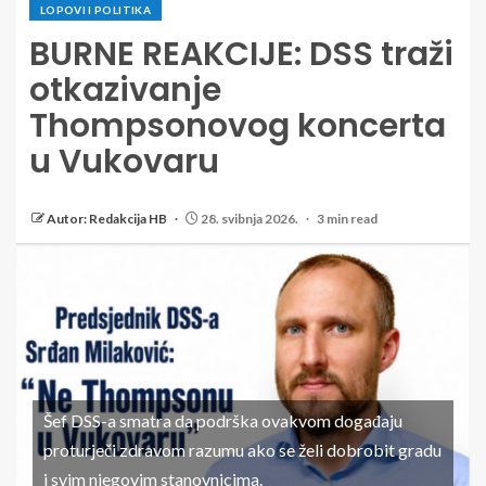
LOPOVI I POLITIKA
BURNE REAKCIJE: DSS traži
otkazivanje
Thompsonovog koncerta
u Vukovaru
Autor: Redakcija HB
28. svibnja 2026.
3 min read
Šef DSS-a smatra da podrška ovakvom događaju
proturječi zdravom razumu ako se želi dobrobit gradu
i svim njegovim stanovnicima.