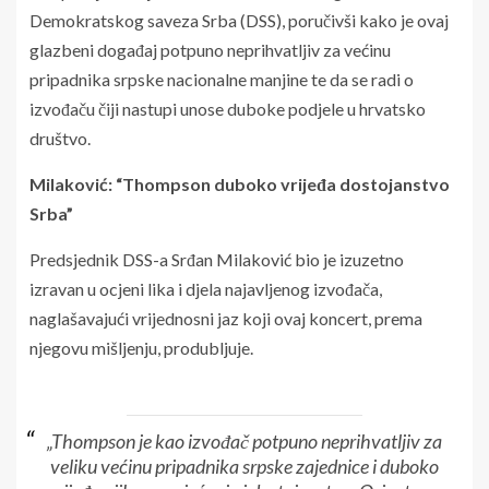
Demokratskog saveza Srba (DSS), poručivši kako je ovaj
glazbeni događaj potpuno neprihvatljiv za većinu
pripadnika srpske nacionalne manjine te da se radi o
izvođaču čiji nastupi unose duboke podjele u hrvatsko
društvo.
Milaković: “Thompson duboko vrijeđa dostojanstvo
Srba”
Predsjednik DSS-a Srđan Milaković bio je izuzetno
izravan u ocjeni lika i djela najavljenog izvođača,
naglašavajući vrijednosni jaz koji ovaj koncert, prema
njegovu mišljenju, produbljuje.
„Thompson je kao izvođač potpuno neprihvatljiv za
veliku većinu pripadnika srpske zajednice i duboko