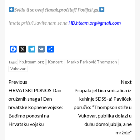
Sviđa ti se ovaj članak,pročitaj? Podijeli ga.
Imate priču? Javite nam se na
HB.hteam.org@gmail.com
Facebook
X
Telegram
VK
Share
hb.hteam.org
Koncert
Marko Perković Thompson
Tags:
Vukovar
Previous
Next
HRVATSKI PONOS Dan
Propala jeftina smicalica iz
oružanih snaga i Dan
kuhinje SDSS-a! Pavliček
hrvatske kopnene vojske:
poručio: “Thompson stiže u
Budimo ponosni na
Vukovar, publika dolazi u
Hrvatsku vojsku
duhu domoljublja, a ne
mržnje”