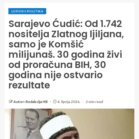
LOPOVI I POLITIKA
Sarajevo Ćudić: Od 1.742
nositelja Zlatnog ljiljana,
samo je Komšić
milijunaš. 30 godina živi
od proračuna BIH, 30
godina nije ostvario
rezultate
Autor: Redakcija HB
4. lipnja 2026.
2 min read