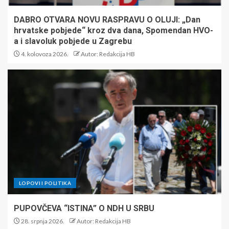
DABRO OTVARA NOVU RASPRAVU O OLUJI: „Dan
hrvatske pobjede“ kroz dva dana, Spomendan HVO-
a i slavoluk pobjede u Zagrebu
4. kolovoza 2026.
Autor: Redakcija HB
LOPOVI I POLITIKA
PUPOVČEVA “ISTINA” O NDH U SRBU
28. srpnja 2026.
Autor: Redakcija HB