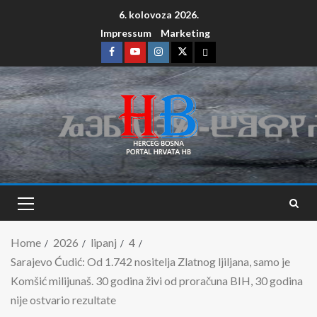
6. kolovoza 2026.
Impressum
Marketing
Home
2026
lipanj
4
Sarajevo Ćudić: Od 1.742 nositelja Zlatnog ljiljana, samo je
Komšić milijunaš. 30 godina živi od proračuna BIH, 30 godina
nije ostvario rezultate