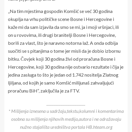
„Na tim mjestima gospodin Komšić se već 30 godina
okuplja na vrhu političke scene Bosne i Hercegovine i
kaže mi da sam izjavila da smo se mi, ja i moji vršnjaci, ili
on u rovovima, ili drugi branitelji Bosne i Hercegovine,
borili za vlast, što je naravno notorna laž. A onda odbija
suočiti se s pitanjima o tome jer misli da je dobio izbornu
bitku. Čovjek koji 30 godina živi od proračuna Bosne i
Hercegovine, koji 30 godina nije ostvario rezultate i čija je
jedina zasluga to što je jedan od 1.742 nositelja Zlatnog
ljiljana, od kojih je samo Komšić milijunaš zahvaljujući
proračunu BiH“, zaključila je za FTV.
______________________
* Mišljenja iznesena u sadržaju,tekstu,kolumni i komentarima
osobna su mišljenja njihovih medija,autora i ne odražavaju
nužno stajališta uredništva portala HB.hteam.org