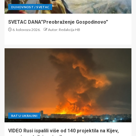
DUHOVNOST / SVETAC
SVETAC DANA”Preobraženje Gospodinovo”
6. kolovoza 2026.
Autor: Redakcija HB
RAT U UKRAJINI
VIDEO Rusi ispalili više od 140 projektila na Kijev,