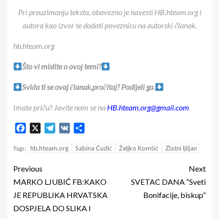
Pri preuzimanju teksta, obavezno je navesti HB.hteam.org i
autora kao izvor te dodati poveznicu na autorski članak.
hb.hteam.org
Što vi mislite o ovoj temi?
Sviđa ti se ovaj članak,pročitaj? Podijeli ga.
Imate priču? Javite nam se na
HB.hteam.org@gmail.com
Facebook
X
Telegram
VK
Share
hb.hteam.org
Sabina Ćudić
Željko Komšić
Zlatni ljiljan
Tags:
Previous
Next
MARKO LJUBIĆ FB:KAKO
SVETAC DANA “Sveti
JE REPUBLIKA HRVATSKA
Bonifacije, biskup”
DOSPJELA DO SLIKA I