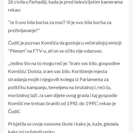
26 civila u Ferhadiji, kada je pred televizijskim kamerama
rekao:
“Je li ovo bila borba za moć? Ili je ovo bila borba za
preživljavanje?”
Ćudić je pozvao Komšića da gostuje u večerašnjoj emisiji
“Plenum” na FTV-u, ali on se očito nije odazvao.
„Jedino što na to mogu reći je: ‘Sram vas bilo, gospodine
Komšiću’. Doista, sram vas bilo. Korištenje mjesta
stradanja mojih i njegovih kolega iz Parlamenta za
političku kampanju, temeljenu na brutalnoj i, reći ću,
morbidnoj laži. Ja sam dijete ovog grada i taj gospodin
Komšić me trebao braniti od 1992. do 1995.“, rekao je
Ćudić.
Prisjetila se svoje osnovne škole i kako je, kaže, gledala
kako joj prijatelji umiru.