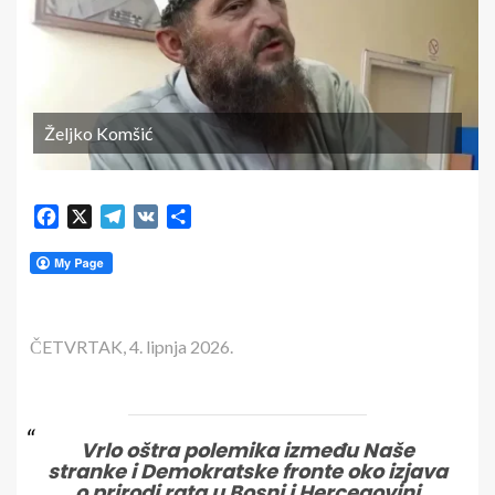
Željko Komšić
Facebook
X
Telegram
VK
Share
ČETVRTAK, 4. lipnja 2026.
Vrlo oštra polemika između Naše
stranke i Demokratske fronte oko izjava
o prirodi rata u Bosni i Hercegovini