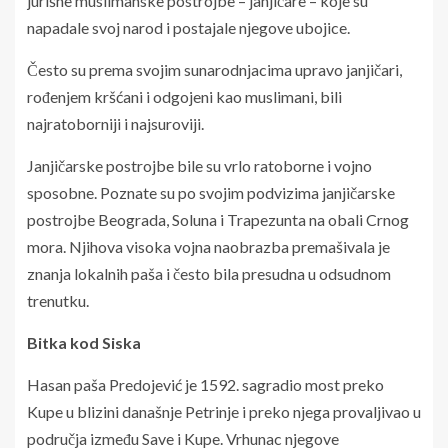
jurišne muslimanske postrojbe – janjičare – koje su
napadale svoj narod i postajale njegove ubojice.
Često su prema svojim sunarodnjacima upravo janjičari,
rođenjem kršćani i odgojeni kao muslimani, bili
najratoborniji i najsuroviji.
Janjičarske postrojbe bile su vrlo ratoborne i vojno
sposobne. Poznate su po svojim podvizima janjičarske
postrojbe Beograda, Soluna i Trapezunta na obali Crnog
mora. Njihova visoka vojna naobrazba premašivala je
znanja lokalnih paša i često bila presudna u odsudnom
trenutku.
Bitka kod Siska
Hasan paša Predojević je 1592. sagradio most preko
Kupe u blizini današnje Petrinje i preko njega provaljivao u
područja između Save i Kupe. Vrhunac njegove