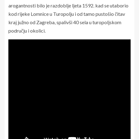
arogantnosti bilo je razdoblje ljeta 1592. kad se utaborio
kod rijeke Lomnice u Turopolju i od tamo pustošio čitav
kraj južno od Zagreba, spalivši 40 sela u turopoljskom
području i okolici.