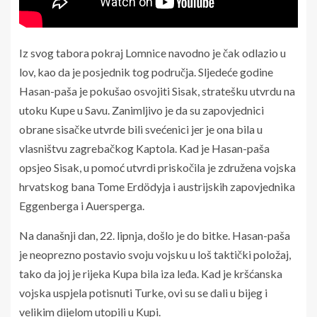
Iz svog tabora pokraj Lomnice navodno je čak odlazio u
lov, kao da je posjednik tog područja. Sljedeće godine
Hasan-paša je pokušao osvojiti Sisak, stratešku utvrdu na
utoku Kupe u Savu. Zanimljivo je da su zapovjednici
obrane sisačke utvrde bili svećenici jer je ona bila u
vlasništvu zagrebačkog Kaptola. Kad je Hasan-paša
opsjeo Sisak, u pomoć utvrdi priskočila je združena vojska
hrvatskog bana Tome Erdödyja i austrijskih zapovjednika
Eggenberga i Auersperga.
Na današnji dan, 22. lipnja, došlo je do bitke. Hasan-paša
je neoprezno postavio svoju vojsku u loš taktički položaj,
tako da joj je rijeka Kupa bila iza leđa. Kad je kršćanska
vojska uspjela potisnuti Turke, ovi su se dali u bijeg i
velikim dijelom utopili u Kupi.