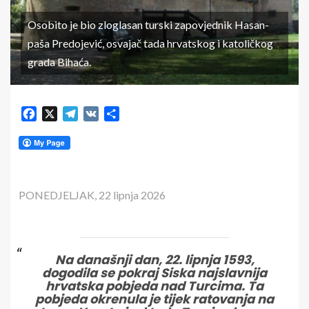
Osobito je bio zloglasan turski zapovjednik Hasan-
paša Predojević, osvajač tada hrvatskog i katoličkog
grada Bihaća.
Facebook
X
Telegram
VK
Share
PONEDJELJAK, 22 lipnja 2026
Na današnji dan, 22. lipnja 1593,
dogodila se pokraj Siska najslavnija
hrvatska pobjeda nad Turcima. Ta
pobjeda okrenula je tijek ratovanja na