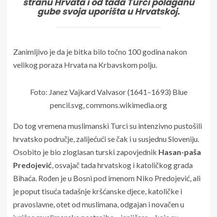
stranu Hrvata i od tada Turci polaganu
gube svoja uporišta u Hrvatskoj.
Zanimljivo je da je bitka bilo točno 100 godina nakon
velikog poraza Hrvata na Krbavskom polju.
Foto: Janez Vajkard Valvasor (1641–1693) Blue
pencil.svg, commons.wikimedia.org
Do tog vremena muslimanski Turci su intenzivno pustošili
hrvatsko područje, zalijećući se čak i u susjednu Sloveniju.
Osobito je bio zloglasan turski zapovjednik
Hasan-paša
Predojević
, osvajač tada hrvatskog i katoličkog grada
Bihaća. Rođen je u Bosni pod imenom Niko Predojević, ali
je poput tisuća tadašnje kršćanske djece, katoličke i
pravoslavne, otet od muslimana, odgajan i novačen u