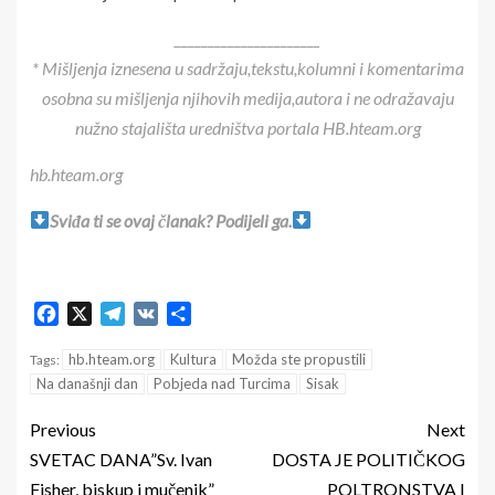
______________________
* Mišljenja iznesena u sadržaju,tekstu,kolumni i komentarima
osobna su mišljenja njihovih medija,autora i ne odražavaju
nužno stajališta uredništva portala HB.hteam.org
hb.hteam.org
Sviđa ti se ovaj članak? Podijeli ga.
Facebook
X
Telegram
VK
Share
hb.hteam.org
Kultura
Možda ste propustili
Tags:
Na današnji dan
Pobjeda nad Turcima
Sisak
Previous
Next
SVETAC DANA”Sv. Ivan
DOSTA JE POLITIČKOG
Fisher, biskup i mučenik”
POLTRONSTVA I