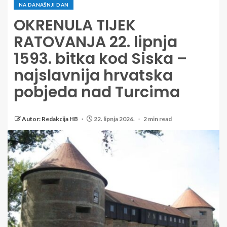
NA DANAŠNJI DAN
OKRENULA TIJEK
RATOVANJA 22. lipnja
1593. bitka kod Siska –
najslavnija hrvatska
pobjeda nad Turcima
Autor: Redakcija HB
22. lipnja 2026.
2 min read