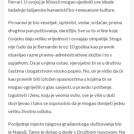
Ferrari. U svojoj je ličnosti mogao ujediniti sve ideale
tadašnje talijanske humanističko-renesansne kulture.
Po naravi je bio veseljak, optimist, vedar, srdačan, prema
drugima pun poštovanja, darežljiv. Sve su to vrline koje
čovjeku daju veliku vrijednost i osvajaju simpatije. Stoga
nije čudo da je Bernardin kroz 10 godina kao pravnik
obavljao razne pravno-administrativne službe i to s
uspjehom. Da je u njima ostao, vjerojatno bi se u društvu
častima i bogatstvom visoko popeo. No, on je vidio da će
kao pravnik biti izložen opasnostima u kojima bi se
mogao ogriješiti o glas savjesti, o pravdu i poštenje.
Izgubivši i ženu, koju je veoma volio, sve je više u duši
dozrijevao i tako se osposobio da je mogao donijeti jednu
veliku životnu odluku.
Posljednje mjesto njegova građanskoga službovanja bio
je Napulj. Tamo je došao u dodir s Družbom Isusovom. Na