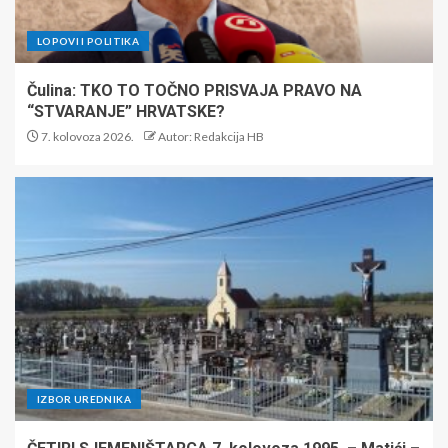
LOPOVI I POLITIKA
Čulina: TKO TO TOČNO PRISVAJA PRAVO NA
“STVARANJE” HRVATSKE?
7. kolovoza 2026.
Autor: Redakcija HB
IZBOR UREDNIKA