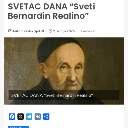
SVETAC DANA “Sveti
Bernardin Realino”
Autor: Redakcija HB
2. srpnja 2026.
2 min read
SVETAC DANA "Sveti Bernardin Realino"
Facebook
X
Telegram
VK
Share