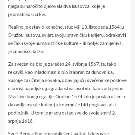
njega su naročito djelovala dva isusovca, koje je
promatrao u crkvi.
Realino je ostavio konačno, stupivši 13. listopada 1564. u
Družbu Isusovu, svijet, svoju pravničku karijeru, odrekavši
se čak i svoje humanističke kulture – ili bolje: zamijenivši
je znanošću križa.
Za svećenika bio je zaređen 24. svibnja 1567. te, tako
rekavši, kao mladomisnik bio izabran za duhovnika,
kasnije za učitelja novaka, obavljajući i svećeničke poslove
u korist napuljskoga građanstva, osobito kao vođa jedne
Marijine kongregacije. Godine 1574. bio je poslan u Lecce
da ondje osnuje kolegij u kojemu će biti poglavar, ali i
podložnik. U tom je gradu ostao sve do svoje smrti 2.
srpnja 1616.
Sveti Bernardino je nasmiješeni svetac. Njegov se