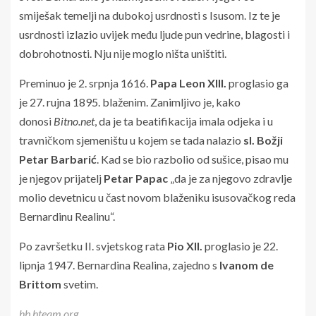
smiješak temelji na dubokoj usrdnosti s Isusom. Iz te je
usrdnosti izlazio uvijek među ljude pun vedrine, blagosti i
dobrohotnosti. Nju nije moglo ništa uništiti.
Preminuo je 2. srpnja 1616.
Papa Leon XIII.
proglasio ga
je 27. rujna 1895. blaženim. Zanimljivo je, kako
donosi
Bitno.net
, da je ta beatifikacija imala odjeka i u
travničkom sjemeništu u kojem se tada nalazio
sl. Božji
Petar Barbarić
. Kad se bio razbolio od sušice, pisao mu
je njegov prijatelj
Petar Papac
„da je za njegovo zdravlje
molio devetnicu u čast novom blaženiku isusovačkog reda
Bernardinu Realinu“.
Po završetku II. svjetskog rata
Pio XII.
proglasio je 22.
lipnja 1947. Bernardina Realina, zajedno s
Ivanom de
Brittom
svetim.
hb.hteam.org