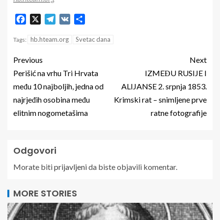
Facebook
X
Telegram
VK
Share
hb.hteam.org
Svetac dana
Tags:
Previous
Next
Perišić na vrhu Tri Hrvata
IZMEĐU RUSIJE I
među 10 najboljih, jedna od
ALIJANSE 2. srpnja 1853.
najrjeđih osobina među
Krimski rat – snimljene prve
elitnim nogometašima
ratne fotografije
Odgovori
Morate biti
prijavljeni
da biste objavili komentar.
MORE STORIES