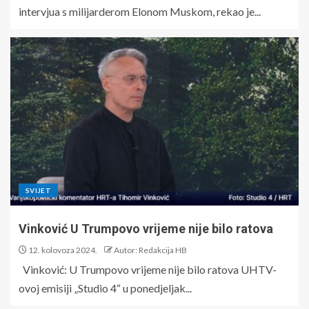
intervjua s milijarderom Elonom Muskom, rekao je...
SVIJET
Vinković U Trumpovo vrijeme nije bilo ratova
12. kolovoza 2024.
Autor: Redakcija HB
Vinković: U Trumpovo vrijeme nije bilo ratova UHTV-
ovoj emisiji „Studio 4“ u ponedjeljak...