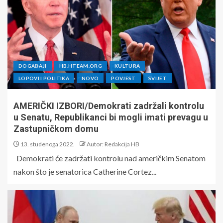
DOGAĐAJI
HB.HTEAM.ORG
KULTURA
LOPOVI I POLITIKA
NOVO
POVJEST
SVIJET
AMERIČKI IZBORI/Demokrati zadržali kontrolu
u Senatu, Republikanci bi mogli imati prevagu u
Zastupničkom domu
13. studenoga 2022.
Autor: Redakcija HB
Demokrati će zadržati kontrolu nad američkim Senatom
nakon što je senatorica Catherine Cortez...