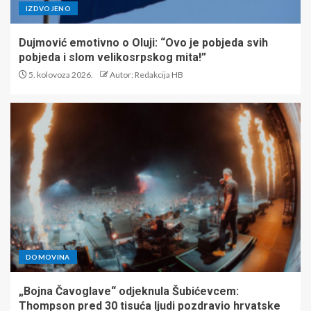
IZDVOJENO
Dujmović emotivno o Oluji: “Ovo je pobjeda svih
pobjeda i slom velikosrpskog mita!”
5. kolovoza 2026.
Autor: Redakcija HB
DOMOVINA
„Bojna Čavoglave“ odjeknula Šubićevcem:
Thompson pred 30 tisuća ljudi pozdravio hrvatske