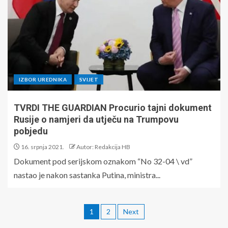
IZBOR UREDNIKA
SVIJET
TVRDI THE GUARDIAN Procurio tajni dokument
Rusije o namjeri da utječu na Trumpovu
pobjedu
16. srpnja 2021.
Autor: Redakcija HB
Dokument pod serijskom oznakom “No 32-04 \ vd”
nastao je nakon sastanka Putina, ministra...
1
2
Next