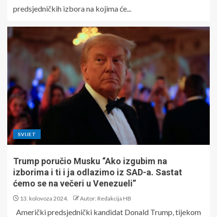
predsjedničkih izbora na kojima će...
SVIJET
Trump poručio Musku “Ako izgubim na
izborima i ti i ja odlazimo iz SAD-a. Sastat
ćemo se na večeri u Venezueli”
13. kolovoza 2024.
Autor: Redakcija HB
Američki predsjednički kandidat Donald Trump, tijekom