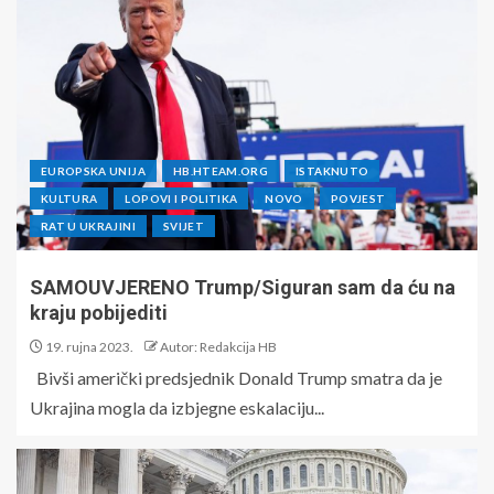
EUROPSKA UNIJA
HB.HTEAM.ORG
ISTAKNUTO
KULTURA
LOPOVI I POLITIKA
NOVO
POVJEST
RAT U UKRAJINI
SVIJET
SAMOUVJERENO Trump/Siguran sam da ću na
kraju pobijediti
19. rujna 2023.
Autor: Redakcija HB
Bivši američki predsjednik Donald Trump smatra da je
Ukrajina mogla da izbjegne eskalaciju...