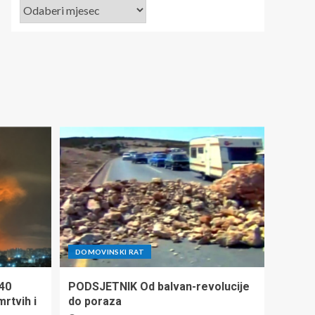
DOMOVINSKI RAT
140
PODSJETNIK Od balvan-revolucije
mrtvih i
do poraza