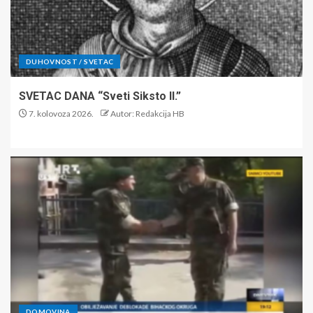
DUHOVNOST / SVETAC
SVETAC DANA “Sveti Siksto II.”
7. kolovoza 2026.
Autor: Redakcija HB
DOMOVINA