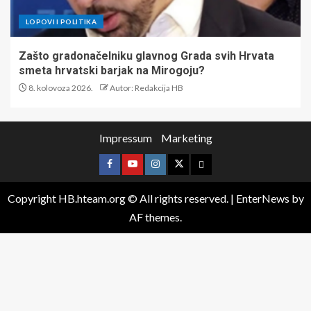
LOPOVI I POLITIKA
Zašto gradonačelniku glavnog Grada svih Hrvata
smeta hrvatski barjak na Mirogoju?
8. kolovoza 2026.
Autor: Redakcija HB
Impressum
Marketing
Copyright HB.hteam.org © All rights reserved.
|
EnterNews
by
AF themes.