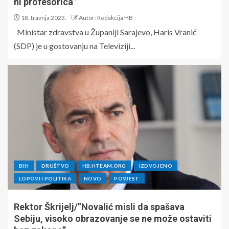
ni profesorica”
18. travnja 2023.
Autor: Redakcija HB
Ministar zdravstva u Županiji Sarajevo, Haris Vranić
(SDP) je u gostovanju na Televiziji...
BIH
DRUŠTVO
HB.HTEAM.ORG
IZDVOJENO
LOPOVI I POLITIKA
NOVO
POVJEST
Rektor Škrijelj/”Novalić misli da spašava
Sebiju, visoko obrazovanje se ne može ostaviti