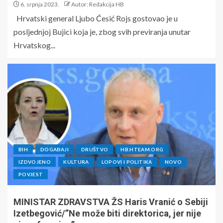
6. srpnja 2023.
Autor: Redakcija HB
Hrvatski general Ljubo Ćesić Rojs gostovao je u
posljednjoj Bujici koja je, zbog svih previranja unutar
Hrvatskog...
BIH
DOGAĐAJI
DRUŠTVO
HB.HTEAM.ORG
IZDVOJENO
KULTURA
LOPOVI I POLITIKA
NOVO
POVJEST
MINISTAR ZDRAVSTVA ŽS Haris Vranić o Sebiji
Izetbegović/”Ne može biti direktorica, jer nije