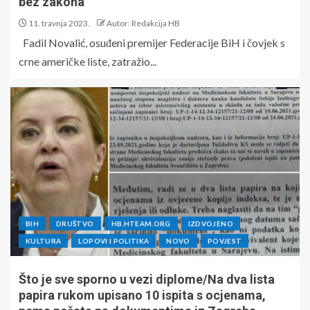
bez zakona”
11. travnja 2023.
Autor: Redakcija HB
Fadil Novalić, osuđeni premijer Federacije BiH i čovjek s
crne američke liste, zatražio...
BIH
DRUŠTVO
HB.HTEAM.ORG
IZDVOJENO
KULTURA
LOPOVI I POLITIKA
NOVO
POVJEST
Što je sve sporno u vezi diplome/Na dva lista
papira rukom upisano 10 ispita s ocjenama,