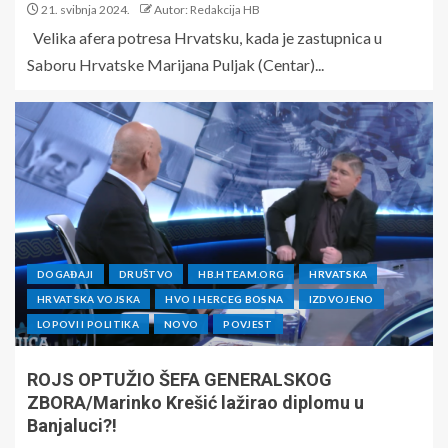
21. svibnja 2024.
Autor: Redakcija HB
Velika afera potresa Hrvatsku, kada je zastupnica u
Saboru Hrvatske Marijana Puljak (Centar)...
DOGAĐAJI
DRUŠTVO
HB.HTEAM.ORG
HRVATSKA
HRVATSKA VOJSKA
HVO I HERCEG BOSNA
IZDVOJENO
LOPOVI I POLITIKA
NOVO
POVJEST
ROJS OPTUŽIO ŠEFA GENERALSKOG
ZBORA/Marinko Krešić lažirao diplomu u
Banjaluci?!