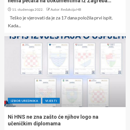
nema pečata na dokumentima iz Zagreba…
11. studenoga 2022.
Autor: Redakcija HB
Teško je vjerovati da je za 17 dana položila prvi ispit.
Kada...
IZBOR UREDNIKA
VIJESTI
Ni HNS ne zna zašto će njihov logo na
učeničkim diplomama