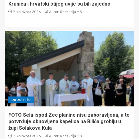
Krunica i hrvatski stijeg uvije su bili zajedno
9. kolovoza 2026.
Autor: Redakcija HB
DRUGI PIŠU
FOTO Sela ispod Zec planine nisu zaboravljena, a to
potvrđuje obnovljena kapelica na Bilića groblju u
župi Solakova Kula
9. kolovoza 2026.
Autor: Redakcija HB