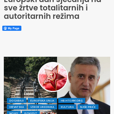
sve žrtve totalitarnih i
autoritarnih režima
DOGAĐAJI
EUROPSKA UNIJA
HB.HTEAM.ORG
HRVATSKA
IZBOR UREDNIKA
KULTURA
NAŠE PRIČE
NOVO
POVJEST