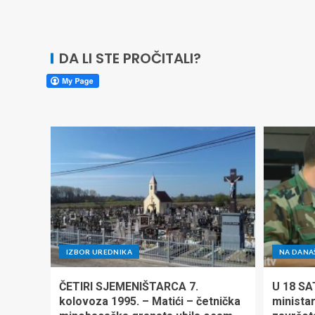
DA LI STE PROČITALI?
IZBOR UREDNIKA
NA DANA
ČETIRI SJEMENIŠTARCA 7.
U 18 SA
kolovoza 1995. – Matići – četnička
minista