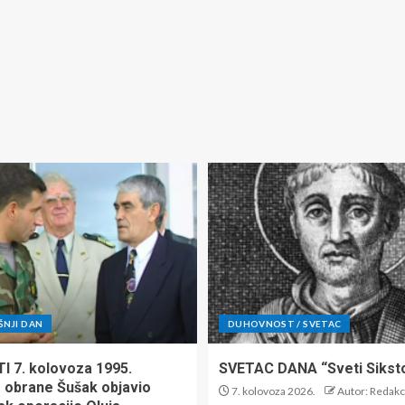
ŠNJI DAN
DUHOVNOST / SVETAC
TI 7. kolovoza 1995.
SVETAC DANA “Sveti Siksto 
r obrane Šušak objavio
7. kolovoza 2026.
Autor: Redakc