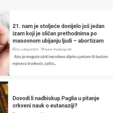
21. nam je stoljeće donijelo još jedan
izam koji je sličan prethodnima po
masovnom ubijanju ljudi – abortizam
31. svibnja 2024.
Autor: Redakcija HB
Ako je moguće ubiti nerođeno dijete u petom ili šestom
mjesecu trudnoće, zašto...
Dovodi li nadbiskup Paglia u pitanje
crkveni nauk o eutanaziji?