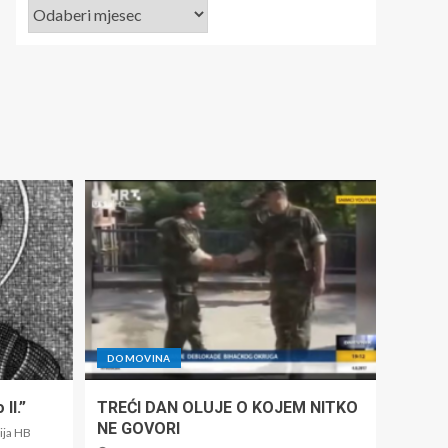
DOMOVINA
II.”
TREĆI DAN OLUJE O KOJEM NITKO
NE GOVORI
ija HB