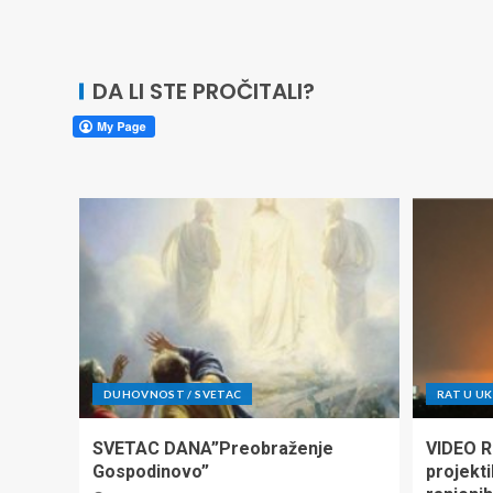
DA LI STE PROČITALI?
DUHOVNOST / SVETAC
RAT U UK
SVETAC DANA”Preobraženje
VIDEO Ru
Gospodinovo”
projekti