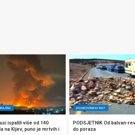
RAJINI
DOMOVINSKI RAT
si ispalili više od 140
PODSJETNIK Od balvan-rev
la na Kijev, puno je mrtvih i
do poraza