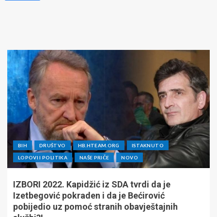
BIH
DRUŠTVO
HB.HTEAM.ORG
ISTAKNUTO
LOPOVI I POLITIKA
NAŠE PRIČE
NOVO
IZBORI 2022. Kapidžić iz SDA tvrdi da je
Izetbegović pokraden i da je Bećirović
pobijedio uz pomoć stranih obavještajnih