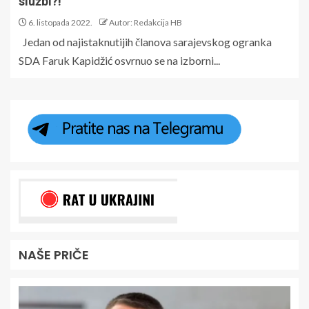
službi?!
6. listopada 2022.
Autor: Redakcija HB
Jedan od najistaknutijih članova sarajevskog ogranka
SDA Faruk Kapidžić osvrnuo se na izborni...
NAŠE PRIČE