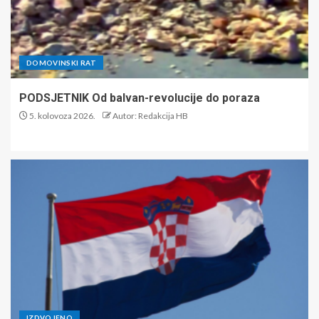
DOMOVINSKI RAT
PODSJETNIK Od balvan-revolucije do poraza
5. kolovoza 2026.
Autor: Redakcija HB
IZDVOJENO