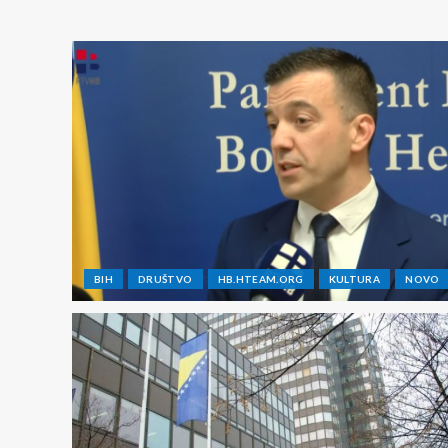
BIH
DRUŠTVO
HB.HTEAM.ORG
KULTURA
NOVO