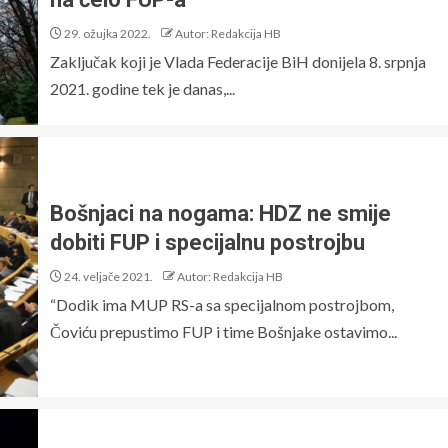
29. ožujka 2022.
Autor: Redakcija HB
Zaključak koji je Vlada Federacije BiH donijela 8. srpnja
2021. godine tek je danas,...
Bošnjaci na nogama: HDZ ne smije
dobiti FUP i specijalnu postrojbu
24. veljače 2021.
Autor: Redakcija HB
“Dodik ima MUP RS-a sa specijalnom postrojbom,
Čoviću prepustimo FUP i time Bošnjake ostavimo...