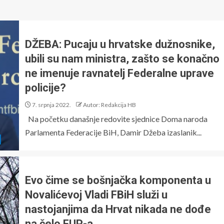
DŽEBA: Pucaju u hrvatske dužnosnike,
ubili su nam ministra, zašto se konačno
ne imenuje ravnatelj Federalne uprave
policije?
7. srpnja 2022.
Autor: Redakcija HB
Na početku današnje redovite sjednice Doma naroda
Parlamenta Federacije BiH, Damir Džeba izaslanik...
Evo čime se bošnjačka komponenta u
Novalićevoj Vladi FBiH služi u
nastojanjima da Hrvat nikada ne dođe
na čelo FUP-a