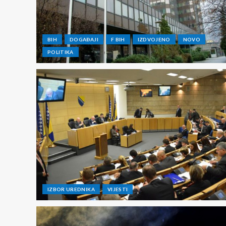
BIH
DOGAĐAJI
F BIH
IZDVOJENO
NOVO
POLITIKA
IZBOR UREDNIKA
VIJESTI