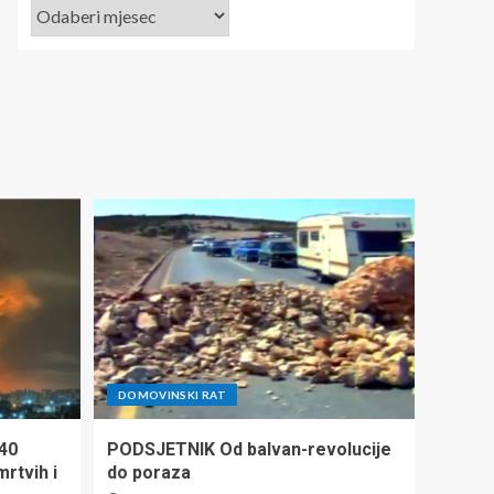
DOMOVINSKI RAT
140
PODSJETNIK Od balvan-revolucije
mrtvih i
do poraza