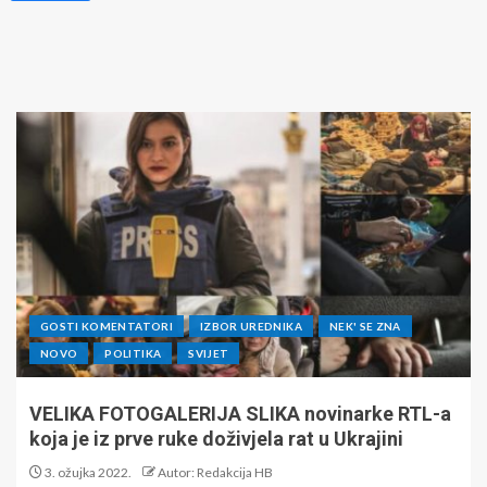
GOSTI KOMENTATORI
IZBOR UREDNIKA
NEK' SE ZNA
NOVO
POLITIKA
SVIJET
VELIKA FOTOGALERIJA SLIKA novinarke RTL-a
koja je iz prve ruke doživjela rat u Ukrajini
3. ožujka 2022.
Autor: Redakcija HB