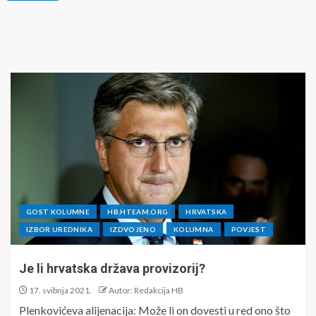
GOST KOLUMNE
HB.HTEAM.ORG
HRVATSKA
IZBOR UREDNIKA
IZDVOJENO
KOLUMNA
POVJEST
Je li hrvatska država provizorij?
17. svibnja 2021.
Autor: Redakcija HB
Plenkovićeva alijenacija: Može li on dovesti u red ono što