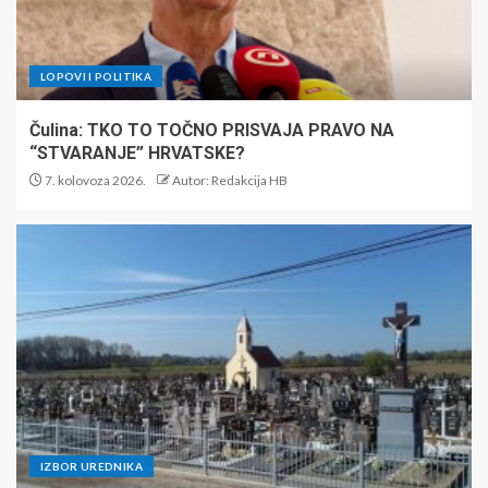
LOPOVI I POLITIKA
Čulina: TKO TO TOČNO PRISVAJA PRAVO NA
“STVARANJE” HRVATSKE?
7. kolovoza 2026.
Autor: Redakcija HB
IZBOR UREDNIKA