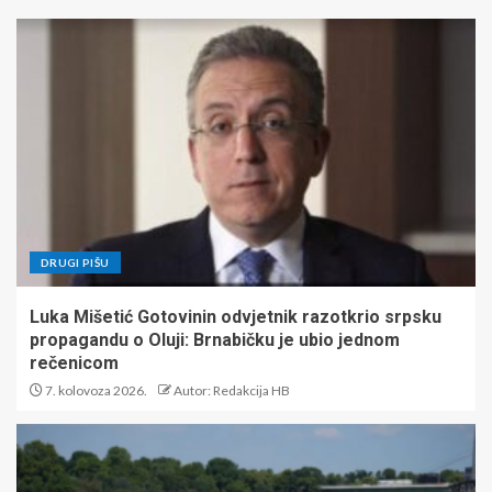
DRUGI PIŠU
Luka Mišetić Gotovinin odvjetnik razotkrio srpsku
propagandu o Oluji: Brnabičku je ubio jednom
rečenicom
7. kolovoza 2026.
Autor: Redakcija HB