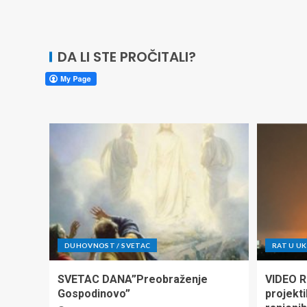
DA LI STE PROČITALI?
DUHOVNOST / SVETAC
RAT U UK
SVETAC DANA”Preobraženje
VIDEO Ru
Gospodinovo”
projekti