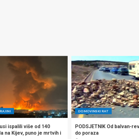
RAJINI
DOMOVINSKI RAT
si ispalili više od 140
PODSJETNIK Od balvan-rev
la na Kijev, puno je mrtvih i
do poraza