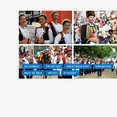
DOGAĐAJI
DRUŠTVO
HB.HTEAM.ORG
HRVATSKA
NEK' SE ZNA
NOVO
POVJEST