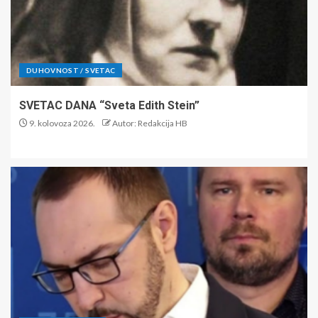
DUHOVNOST / SVETAC
SVETAC DANA “Sveta Edith Stein”
9. kolovoza 2026.
Autor: Redakcija HB