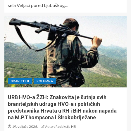
sela Veljaci pored Ljubuškog...
BRANITELJI
KOLUMNA
URB HVO-a ŽZH: Znakovita je šutnja svih
braniteljskih udruga HVO-a i političkih
predstavnika Hrvata u RH i BiH nakon napada
na M.P.Thompsona i Širokobriježane
19. veljače 2026.
Autor: Redakcija HB