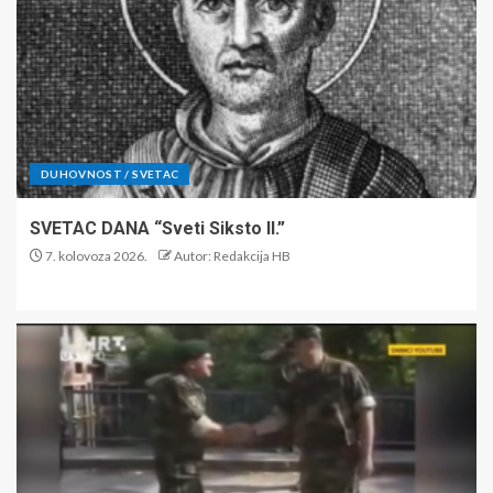
DUHOVNOST / SVETAC
SVETAC DANA “Sveti Siksto II.”
7. kolovoza 2026.
Autor: Redakcija HB