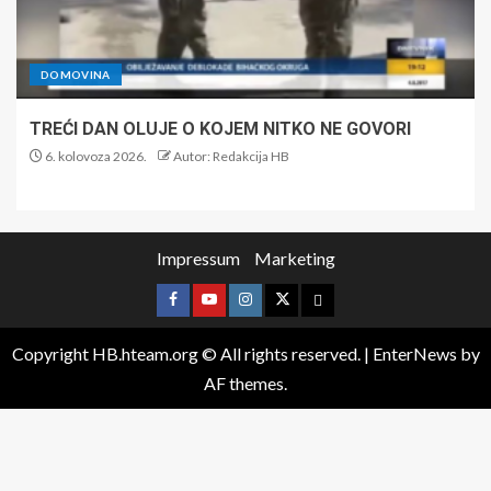
DOMOVINA
TREĆI DAN OLUJE O KOJEM NITKO NE GOVORI
6. kolovoza 2026.
Autor: Redakcija HB
Impressum
Marketing
Copyright HB.hteam.org © All rights reserved.
|
EnterNews
by
AF themes.