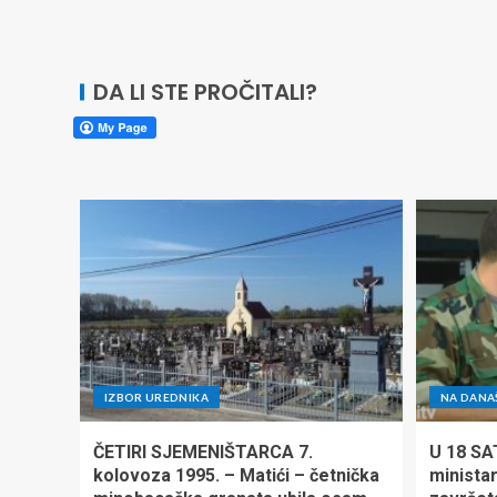
DA LI STE PROČITALI?
IZBOR UREDNIKA
NA DANA
ČETIRI SJEMENIŠTARCA 7.
U 18 SA
kolovoza 1995. – Matići – četnička
minista