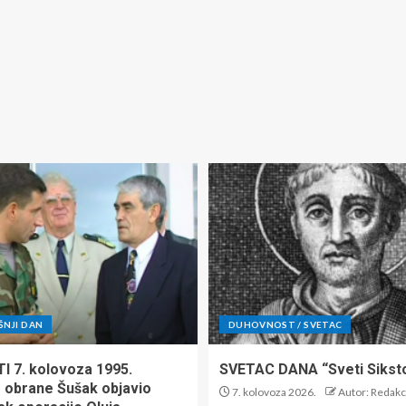
ŠNJI DAN
DUHOVNOST / SVETAC
TI 7. kolovoza 1995.
SVETAC DANA “Sveti Siksto 
r obrane Šušak objavio
7. kolovoza 2026.
Autor: Redakc