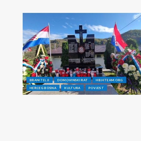
BRANITELJI
DOMOVINSKI RAT
HB.HTEAM.ORG
HERCEG BOSNA
KULTURA
POVJEST