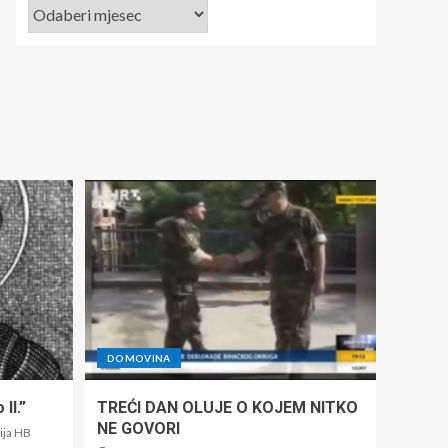
DOMOVINA
II.”
TREĆI DAN OLUJE O KOJEM NITKO
NE GOVORI
ija HB