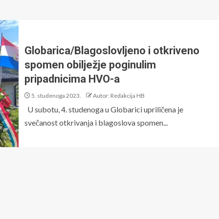
Globarica/Blagoslovljeno i otkriveno
spomen obilježje poginulim
pripadnicima HVO-a
5. studenoga 2023.
Autor: Redakcija HB
U subotu, 4. studenoga u Globarici upriličena je
svečanost otkrivanja i blagoslova spomen...